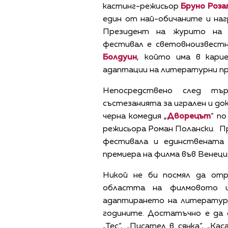
кастинг-режисьор
Бруно Роз
един от най-обичаните и на
Президент на журито на 
фестивал е световноизвест
Болдуин
, който има в кари
адаптации на литературни пр
Непосредствено след тъ
състезанията за игрален и д
черна комедия „
Дворецът
“ п
режисьора Роман Полански. П
фестивала и единствената
премиера на филма във Венеци
Никой не би посмял да отр
областта на филмовото и
адаптирането на литературн
годините. Достатъчно е да 
„Тес“, „Писател в сянка“, „К