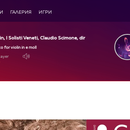
И
ГАЛЕРИЯ
ИГРИ
in, I Solisti Veneti, Claudio Scimone, dir
o for violin in e moll
layer
layer