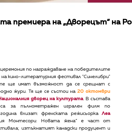
та премиера на „Дворецът“ на Ро
церемония по награждаване на победителите
 на кино-литературния фестивал "Синелибри"
ите ще имат възможност да се срещнат с
одно жури. Тя ще се състои на
20 октомври
 Националния дворец на културата
. В състава
са за пълнометражен игрален филм по
година влизат: френската режисьорка
Леа
ия Монтесори: Новата жена“ е част от
стивала; изтъкнатият канадски продуцент и