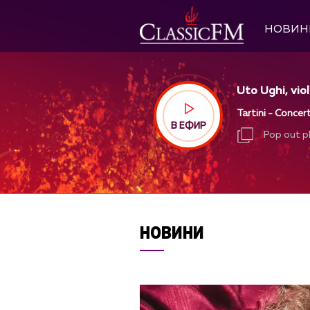
НОВИН
Uto Ughi, viol
Tartini - Concert
В ЕФИР
Pop out p
Pop out p
НОВИНИ