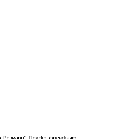
на Розмари“. Полско-френският