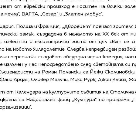
цент от еврейски произход е носител на всички гол
а мечка“, BAFTA, „Сезар“ и „Златен глобус“.
ария, Полша и Франция, „Дворецът“ пренася зрителя 
тически замък, създадена в началото на ХХ век от 
и, известни и ексцентрични гости от цял свят се с
ето на новото хилядолетие. Следва непредвиден разв
чни персонажи създават абсурдна черна комедия, нас
е излъчен у нас непосредствено след световната си п
Съсценаристи на Роман Полански са Йежи Сколимовски 
ани Ардан, Оливер Мазучи, Мики Рурк, Джон Клийз, Жо
ст от Календара на културните събития на Столична 
дкрепа на Национален фонд „Култура“ по програма „
организации“.