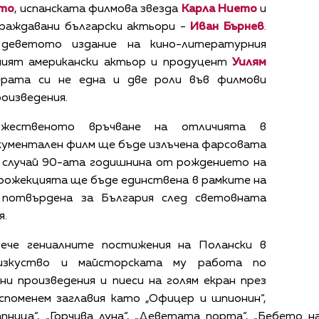
ато
, испанската филмова звезда
Карла Нието
и
граждавани български актьори -
Иван Бърнев
.
деветото издание на кино-литературния
ният американски актьор и продуцент
Уилям
ерата си не една и две роли във филмови
оизведения.
ржественото връчване на отличията в
окументален филм ще бъде излъчена фарсовата
о случай 90-ата годишнина от рождението на
рожекцията ще бъде единствена в рамките на
 потвърдена за България след световната
я.
ече гениалните постижения на Полански в
зкуство и майсторската му работа по
и произведения и пиеси на голям екран през
споменем заглавия като „Офицер и шпионин“,
асапница“, „Горчива луна“, „Деветата порта“, „Бебето 