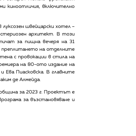
еми киноотличия, включително
в луксозен швейцарски хотел –
мистериозен архитект. В този
тичат за пищна вечеря на 31
ой: преплитането на отделните
итена с провокации в стила на
ремиера на 80-ото издание на
и Ева Пиасковска. В главните
аким де Алмейда.
община за 2023 г. Проектът е
Програма за възстановяване и