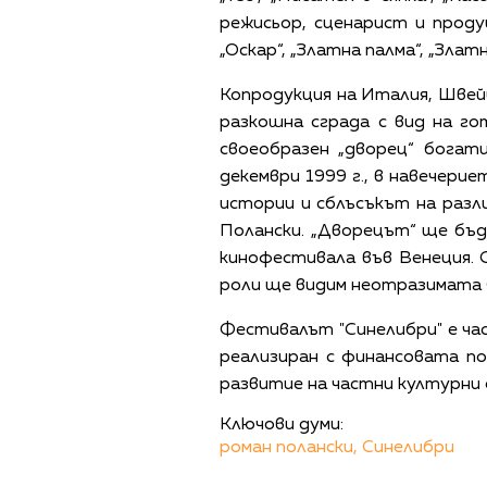
режисьор, сценарист и проду
„Оскар“, „Златна палма“, „Златн
Копродукция на Италия, Швейц
разкошна сграда с вид на го
своеобразен „дворец“ богат
декември 1999 г., в навечери
истории и сблъсъкът на разли
Полански. „Дворецът“ ще бъд
кинофестивала във Венеция. 
роли ще видим неотразимата Ф
Фестивалът "Синелибри" е ча
реализиран с финансовата по
развитие на частни културни 
Ключови думи:
роман полански,
Синелибри