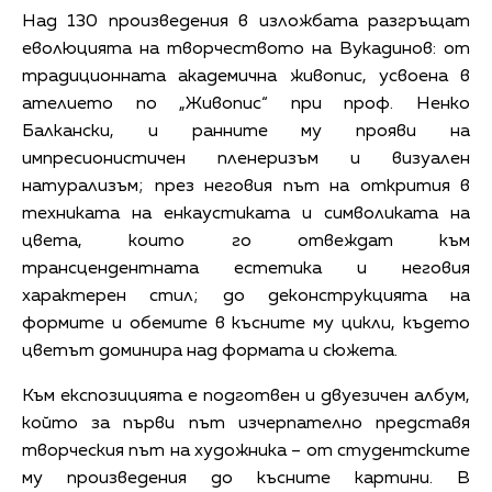
Над 130 произведения в изложбата разгръщат
еволюцията на творчеството на Вукадинов: от
традиционната академична живопис, усвоена в
ателието по „Живопис“ при проф. Ненко
Балкански, и ранните му прояви на
импресионистичен пленеризъм и визуален
натурализъм; през неговия път на открития в
техниката на енкаустиката и символиката на
цвета, които го отвеждат към
трансцендентната естетика и неговия
характерен стил; до деконструкцията на
формите и обемите в късните му цикли, където
цветът доминира над формата и сюжета.
Към експозицията е подготвен и двуезичен албум,
който за първи път изчерпателно представя
творческия път на художника – от студентските
му произведения до късните картини. В