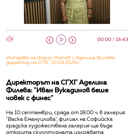
00:00 / 16:43
Интервю на Георги Митов с Аделина Филева-
директор на СГХГ, 10.09.2025г.
Директорът на СГХГ Аделина
Филева: "Иван Вукадинов беше
човек с финес"
На 10 септември, сряда от 18:00 ч. в галерия
"Васка Емануилова", филиал на Софийска
градска художествена галерия ще бъде
открита скулптурната изложбата