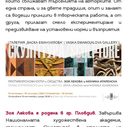
които сближават търсенията на авторките. От
една страна, и за двете традиция, опит и занаят
са водещи принципи в творческата работа, а от
друга, прилагат смело експериментиране и
предизвикване на установени норми и възприятия.
Зоя Лекова е родена в гр. Пловдив.
Завършва
Националната художествена академия,