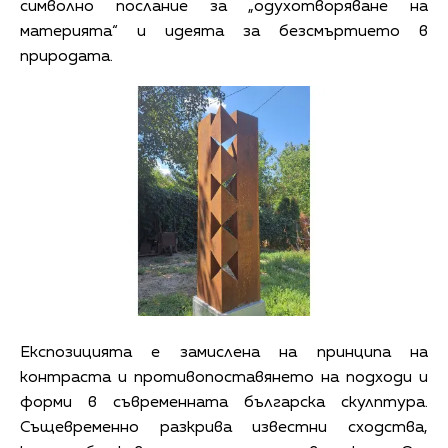
символно послание за „одухотворяване на
материята“ и идеята за безсмъртието в
природата.
Експозицията е замислена на принципа на
контраста и противопоставянето на подходи и
форми в съвременната българска скулптура.
Същевременно разкрива известни сходства,