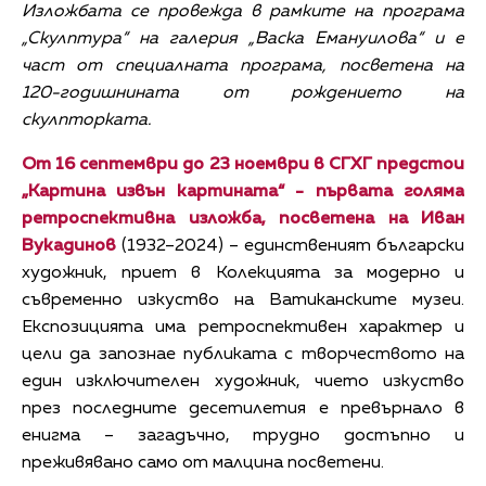
Изложбата се провежда в рамките на програма
„Скулптура“ на галерия „Васка Емануилова“ и е
част от специалната програма, посветена на
120-годишнината от рождението на
скулпторката.
От 16 септември до 23 ноември в СГХГ предстои
„Картина извън картината“ - първата голяма
ретроспективна изложба, посветена на Иван
Вукадинов
(1932–2024) – единственият български
художник, приет в Колекцията за модерно и
съвременно изкуство на Ватиканските музеи.
Експозицията има ретроспективен характер и
цели да запознае публиката с творчеството на
един изключителен художник, чието изкуство
през последните десетилетия е превърнало в
енигма – загадъчно, трудно достъпно и
преживявано само от малцина посветени.