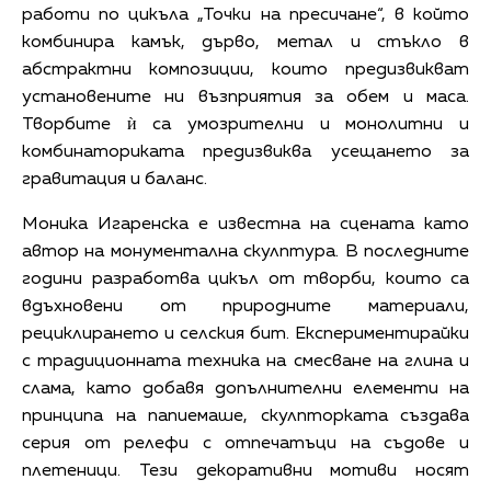
работи по цикъла „Точки на пресичане“, в който
комбинира камък, дърво, метал и стъкло в
абстрактни композиции, които предизвикват
установените ни възприятия за обем и маса.
Творбите ѝ са умозрителни и монолитни и
комбинаториката предизвиква усещането за
гравитация и баланс.
Моника Игаренска е известна на сцената като
автор на монументална скулптура. В последните
години разработва цикъл от творби, които са
вдъхновени от природните материали,
рециклирането и селския бит. Експериментирайки
с традиционната техника на смесване на глина и
слама, като добавя допълнителни елементи на
принципа на папиемаше, скулпторката създава
серия от релефи с отпечатъци на съдове и
плетеници. Тези декоративни мотиви носят