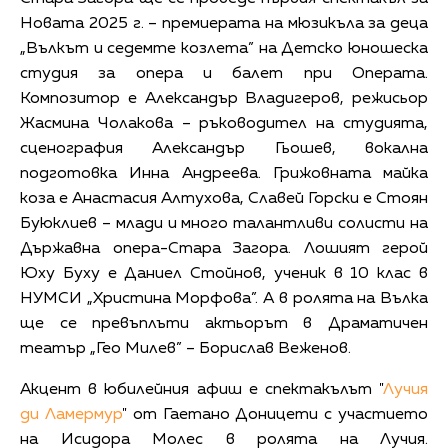
Новата 2025 г. – премиерата на мюзикъла за деца
„Вълкът и седемте козлета” на Детско юношеска
студия за опера и балет при Операта.
Композитор е Александър Владигеров, режисьор
Жасмина Чолакова – ръководител на студията,
сценография Александър Гьошев, вокална
подготовка Инна Андреева. Грижовната майка
коза е Анастасия Алтухова, Славей Горски е Стоян
Буюклиев – млади и много талантливи солисти на
Държавна опера-Стара Загора. Лошият герой
Юху Буху е Даниел Стойнов, ученик в 10 клас в
НУМСИ „Христина Морфова”. А в ролята на Вълка
ще се превъплъти актьорът в Драматичен
театър „Гео Милев” – Борислав Веженов.
Акцент в юбилейния афиш е спектакълът "
Лучия
ди Ламермур
" от Гаетано Доницети с участието
на Исидора Молес в ролята на Лучия.