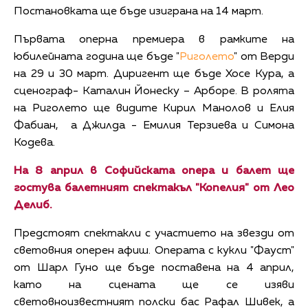
Постановката ще бъде изиграна на 14 март.
Първата оперна премиера в рамките на
юбилейната година ще бъде "
Риголето
" от Верди
на 29 и 30 март. Диригент ще бъде Хосе Кура, а
сценограф- Каталин Йонеску – Арборе. В ролята
на Риголето ще видите Кирил Манолов и Елия
Фабиан, а Джилда - Емилия Терзиева и Симона
Кодева.
На 8 април в Софийската опера и балет ще
гостува балетният спектакъл "Копелия" от Лео
Делиб.
Предстоят спектакли с участието на звезди от
световния оперен афиш. Операта с кукли "Фауст"
от Шарл Гуно ще бъде поставена на 4 април,
като на сцената ще се изяви
световноизвестният полски бас Рафал Шивек, а