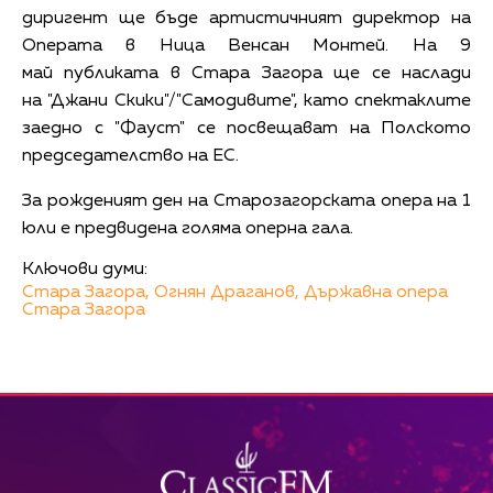
диригент ще бъде артистичният директор на
Операта в Ница Венсан Монтей. На 9
май публиката в Стара Загора ще се наслади
на "Джани Скики"/"Самодивите", като спектаклите
заедно с "Фауст" се посвещават на Полското
председателство на ЕС.
За рожденият ден на Старозагорската опера на 1
юли е предвидена голяма оперна гала.
Ключови думи:
Стара Загора,
Огнян Драганов,
Държавна опера
Стара Загора