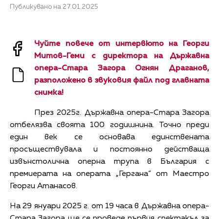
Публикувано на 27.01.2025
Чуйте повече от интервюто на Георги
Митов-Геми с директора на Държавна
опера-Стара Загора Огнян Драганов,
разположено в звуковия файл под главната
снимка!
През 2025г. Държавна опера-Стара Загора
отбелязва своята 100 годишнина. Точно преди
един век се основава единствената
просъществувала и постоянно действаща
извънстолична оперна трупа в България с
премиерата на операта „Гергана“ от Маестро
Георги Атанасов.
На 29 януари 2025 г. от 19 часа в Държавна опера-
Стара Загора ще се проведе първия спектакъл за