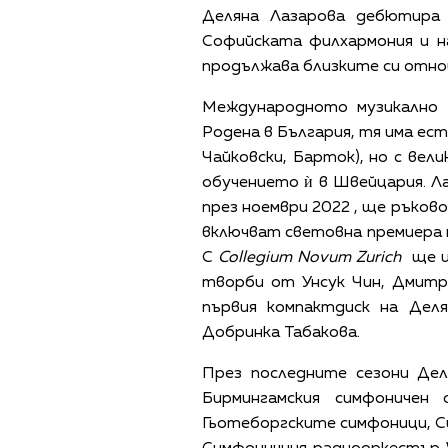
Деляна Лазарова дебютира 
Софийската филхармония и н
продължава близките си отнош
Международното музикално о
Родена в България, тя има ес
Чайковски, Барток), но с вел
обучението ѝ в Швейцария. Ла
през ноември 2022 , ще ръков
включват световна премиера н
С
Collegium Novum Zurich
ще из
творби от Унсук Чин, Дмитр
първия компактдиск на Деля
Добринка Табакова.
През последните сезони Де
Бирмингамския симфоничен
Гьотеборгските симфоници, 