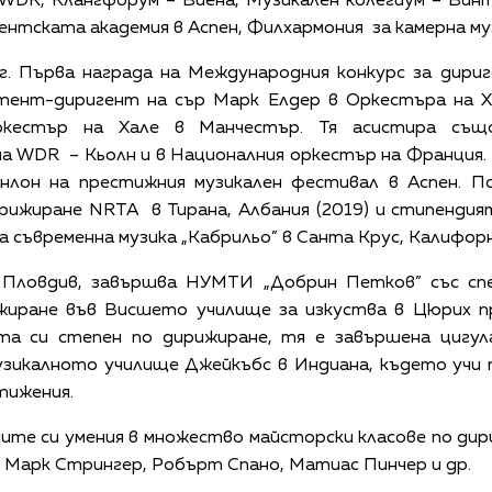
WDR, Клангфорум – Виена, Музикален колегиум – Вин
нтската академия в Аспен, Филхармония за камерна муз
г. Първа награда на Международния конкурс за дириге
ент-диригент на сър Марк Елдер в Оркестъра на Х
ркестър на Хале в Манчестър. Тя асистира същ
а WDR – Кьолн и в Националния оркестър на Франция. 
нлон на престижния музикален фестивал в Аспен. П
рижиране NRTA в Тирана, Албания (2019) и стипендия
 съвременна музика „Кабрильо” в Санта Крус, Калифорни
 Пловдив, завършва НУМТИ „Добрин Петков” със спе
жиране във Висшето училище за изкуства в Цюрих п
та си степен по дирижиране, тя е завършена цигул
зикалното училище Джейкъбс в Индиана, където учи 
тижения.
те си умения в множество майсторски класове по дир
 Марк Стрингер, Робърт Спано, Матиас Пинчер и др.