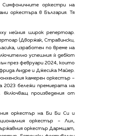
и Симфоничните оркестри на
ни оркестъра в България. Тя
рху нейния широк репертоар.
пертоар (Дворжак, Стравински,
ласика, изработен по време на
изключително успешния ѝ дебют
тън през февруари 2024, които
лфрида Андре и Джесика Майер.
Мюнхенския камерен оркестър –
а 2023 бележи премиерата на
е, включващ произведения от
ния оркестър на Би Би Си и
ционалния оркестър – Лил,
Държавния оркестър Дармщат,