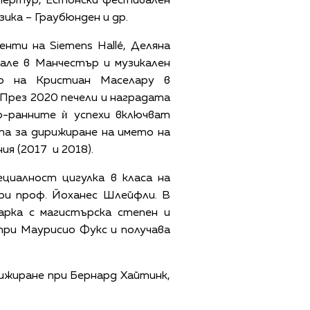
тертур, Естонски фестивален
ика – Граубюнден и др.
нти на Siemens Hallé, Деляна
але в Манчестър и музикален
о на Кристиан Маселару в
През 2020 печели и наградата
о-ранните ѝ успехи включват
та за дирижиране на името на
я (2017 и 2018).
циалност цигулка в класа на
ри проф. Йоханес Шлейфли. В
арка с магистърска степен и
при Маурисио Фукс и получава
ижиране при Бернард Хайтинк,