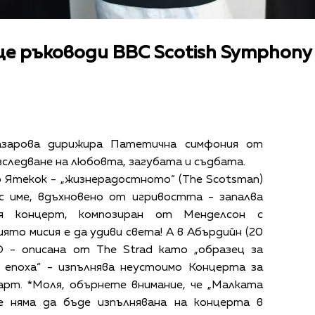
е ръководи BBC Scotish Symphony 
Лазарова дирижира Патетична симфония от
зследване на любовта, загубата и съдбата.
уо Ятекок - „жизнерадостното“ (The Scotsman)
с име, вдъхновено от игривостта - запалва
я концерт, композиран от Менделсон с
ято мисия е да удиви света! А в Абърдийн (20
 - описана от The Strad като „образец за
 епоха“ - изпълнява неустоимо Концерта за
арт. *Моля, обърнете внимание, че „Малката
е няма да бъде изпълнявана на концерта в