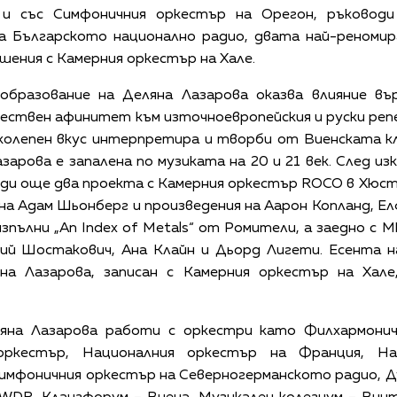
и със Симфоничния оркестър на Орегон, ръковод
а Българското национално радио, двата най-реномира
ения с Камерния оркестър на Хале.
бразование на Деляна Лазарова оказва влияние въ
тествен афинитет към източноевропейския и руски ре
иколепен вкус интерпретира и творби от Виенската к
зарова е запалена по музиката на 20 и 21 век. След 
оди още два проекта с Камерния оркестър ROCO в Хюс
а Адам Шьонберг и произведения на Аарон Копланд, Е
пълни „An Index of Metals“ от Ромители, а заедно с 
ий Шостакович, Ана Клайн и Дьорд Лигети. Есента н
на Лазарова, записан с Камерния оркестър на Хал
ляна Лазарова работи с оркестри като Филхармонич
 оркестър, Националния оркестър на Франция, На
Симфоничния оркестър на Северногерманското радио, 