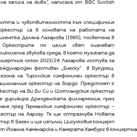
на записа на живо.", написаха от BBC Scotish
стта и чувствителността към специфичния
 оркестър са в основата на работата на
гентка Деляна Лазарова (1985), посветена в
. Оркестрите по целия свят оценяват
ликолепна звукова среда, в която музиката да
онцертния сезон 2023/24 Лазарова гостува за
еждународен фестивал „Енеску” в Букурещ.
езона на Тиролския симфоничен оркестър в
ционалния оркестър на Бордо. Предстоят ѝ
ркестър на Би Би Си и Шотландския оркестър
ще дирижира Дрезденската филхармония, през
тане пред Германския симфоничен оркестър –
кестър на Ааргау. Тя ще отпразнува Новата
тър в Базел и ще изпълни Цигулковия концерт
ст Йоанна Каменарска и Камерата Хамбург в концертна