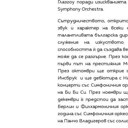
Глазгоу поради изискванията 
Symphony Orchestra.
Сътрудничеството, открито
звук и характер на всеки
талантливата българска дири
служение на изкуството
способността ѝ да създава ве
може да се разгърне. През к
първи път на престижния М
През октомври ще открие с
Инсбрук и ще дебютира с На
концерти със Симфоничния о
на Би Би Си. През ноември 
декември ѝ предстои да зас
Берлин и Филхармоничния ор
година със Симфоничния оркес
на Панчо Владигеров със соли