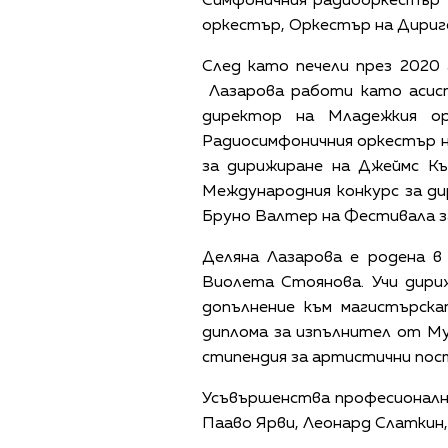
Симфоничния радиооркестър 
оркестър, Оркестър на Дириге
След като печели през 2020 
Лазарова работи като асист
директор на Младежкия о
Радиосимфоничния оркестър н
за дирижиране на Джеймс Къ
Международния конкурс за ди
Бруно Валтер на Фестивала за
Деляна Лазарова е родена в
Виолета Стоянова. Учи дири
допълнение към магистърска
диплома за изпълнител от Му
стипендия за артистични пос
Усъвършенства професионални
Пааво Ярви, Леонард Слаткин,