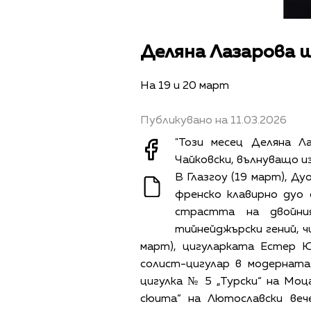
Деляна Лазарова щ
На 19 и 20 март
Публикувано на 11.03.2026
"Този месец Деляна 
Чайковски, вълнуващо и
В Глазгоу (19 март), Д
френско клавирно дуо 
страстта на двойни
тийнейджърски гений, чи
март), цигуларката Естер Ю
солист-цигулар в модерната
цигулка № 5 „Турски“ на Моц
сюита“ на Лютославски веч