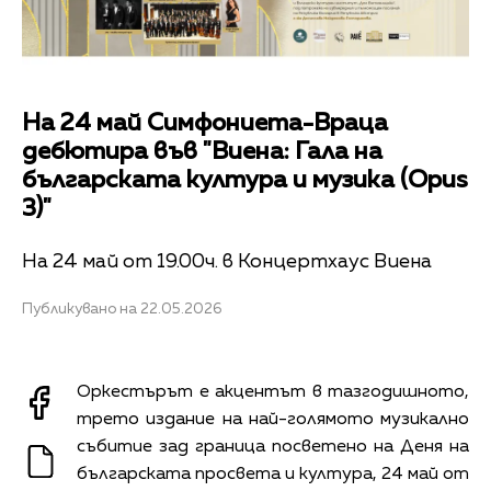
На 24 май Симфониета-Враца
дебютира във "Виена: Гала на
българската култура и музика (Opus
3)"
На 24 май от 19.00ч. в Концертхаус Виена
Публикувано на 22.05.2026
Оркестърът е акцентът в тазгодишното,
трето издание на най-голямото музикално
събитие зад граница посветено на Деня на
българската просвета и култура, 24 май от