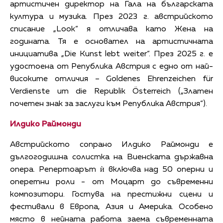
артистичен директор на Гала на българската
култура и музика. През 2023 г. австрийското
списание „Look“ я отличава като Жена на
годината. Тя е основател на артистичната
инициатива „Die Kunst lebt weiter“. През 2025 г. е
удостоена от Република Австрия с едно от най-
високите отличия – Goldenes Ehrenzeichen für
Verdienste um die Republik Österreich („Златен
почетен знак за заслуги към Република Австрия“).
Илдико Раймонди
Австрийското сопрано Илдико Раймонди е
дългогодишна солистка на Виенската държавна
опера. Репертоарът ѝ включва над 50 оперни и
оперетни роли - от Моцарт до съвременни
композитори. Гостува на престижни сцени и
фестивали в Европа, Азия и Америка. Особено
място в нейната работа заема съвременната