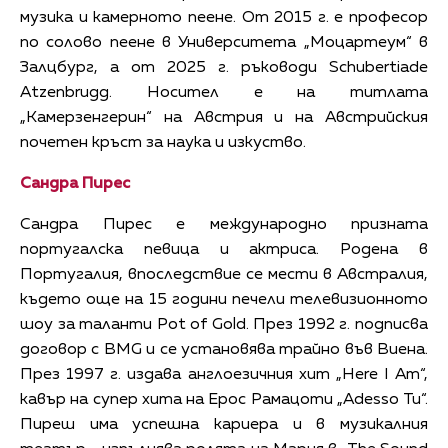
музика и камерното пеене. От 2015 г. е професор
по солово пеене в Университета „Моцартеум“ в
Залцбург, а от 2025 г. ръководи Schubertiade
Atzenbrugg. Носител е на титлата
„Камерзенгерин“ на Австрия и на Австрийския
почетен кръст за наука и изкуство.
Сандра Пирес
Сандра Пирес е международно призната
португалска певица и актриса. Родена в
Португалия, впоследствие се мести в Австралия,
където още на 15 години печели телевизионното
шоу за таланти Pot of Gold. През 1992 г. подписва
договор с BMG и се установява трайно във Виена.
През 1997 г. издава англоезичния хит „Here I Am“,
кавър на супер хита на Ерос Рамацоти „Adesso Tu“.
Пиреш има успешна кариера и в музикалния