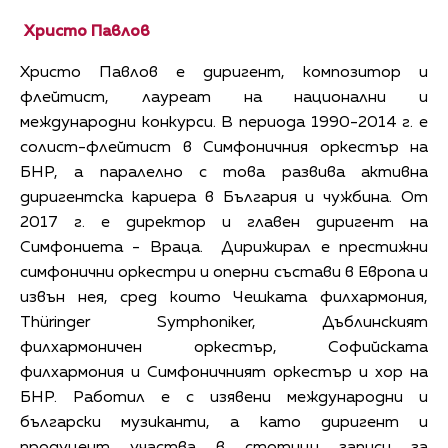
Христо Павлов
Христо Павлов е диригент, композитор и
флейтист, лауреат на национални и
международни конкурси. В периода 1990-2014 г. е
солист-флейтист в Симфоничния оркестър на
БНР, а паралелно с това развива активна
диригентска кариера в България и чужбина. От
2017 г. е директор и главен диригент на
Симфониета - Враца. Дирижирал е престижни
симфонични оркестри и оперни състави в Европа и
извън нея, сред които Чешката филхармония,
Thüringer Symphoniker, Дъблинският
филхармоничен оркестър, Софийската
филхармония и Симфоничният оркестър и хор на
БНР. Работил е с изявени международни и
български музиканти, а като диригент и