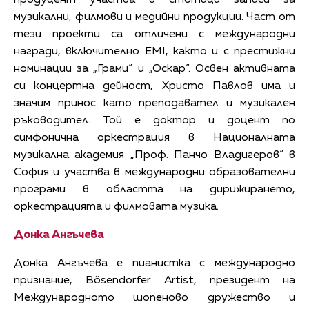
продуцент участва в стотици записи за
музикални, филмови и медийни продукции. Част от
тези проекти са отличени с международни
награди, включително EMI, както и с престижни
номинации за „Грами“ и „Оскар“. Освен активната
си концертна дейност, Христо Павлов има и
значим принос като преподавател и музикален
ръководител. Той е доктор и доцент по
симфонична оркестрация в Националната
музикална академия „Проф. Панчо Владигеров“ в
София и участва в международни образователни
програми в областта на дирижирането,
оркестрацията и филмовата музика.
Донка Ангъчева
Донка Ангъчева е пианистка с международно
признание, Bösendorfer Artist, президент на
Международното шопеново дружество и