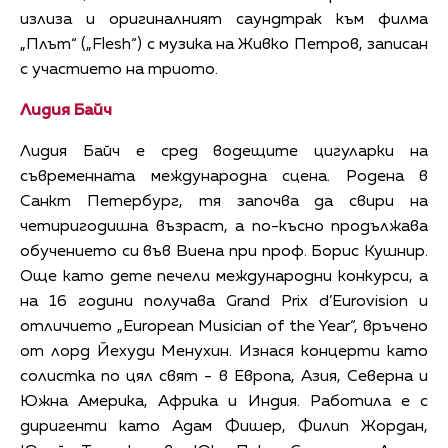
излиза и оригиналният саундтрак към филма
„Плът“ („Flesh“) с музика на Живко Петров, записан
с участието на триото.
Лидия Байч
Лидия Байч е сред водещите цигуларки на
съвременната международна сцена. Родена в
Санкт Петербург, тя започва да свири на
четиригодишна възраст, а по-късно продължава
обучението си във Виена при проф. Борис Кушнир.
Още като дете печели международни конкурси, а
на 16 години получава Grand Prix d’Eurovision и
отличието „European Musician of the Year“, връчено
от лорд Йехуди Менухин. Изнася концерти като
солистка по цял свят - в Европа, Азия, Северна и
Южна Америка, Африка и Индия. Работила е с
диригенти като Адам Фишер, Филип Жордан,