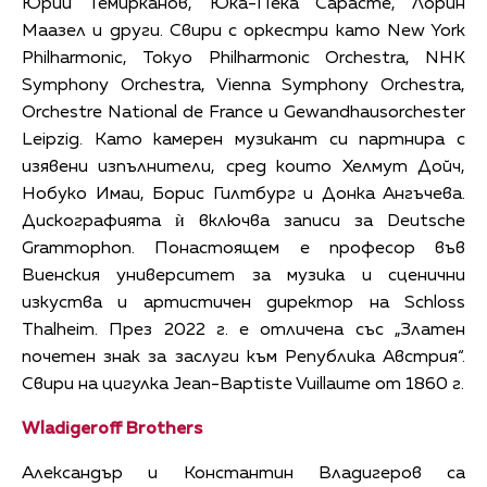
Юрий Темирканов, Юка-Пека Сарасте, Лорин
Маазел и други. Свири с оркестри като New York
Philharmonic, Tokyo Philharmonic Orchestra, NHK
Symphony Orchestra, Vienna Symphony Orchestra,
Orchestre National de France и Gewandhausorchester
Leipzig. Като камерен музикант си партнира с
изявени изпълнители, сред които Хелмут Дойч,
Нобуко Имаи, Борис Гилтбург и Донка Ангъчева.
Дискографията ѝ включва записи за Deutsche
Grammophon. Понастоящем е професор във
Виенския университет за музика и сценични
изкуства и артистичен директор на Schloss
Thalheim. През 2022 г. е отличена със „Златен
почетен знак за заслуги към Република Австрия“.
Свири на цигулка Jean-Baptiste Vuillaume от 1860 г.
W
ladigeroff
B
rothers
Александър и Константин Владигеров са