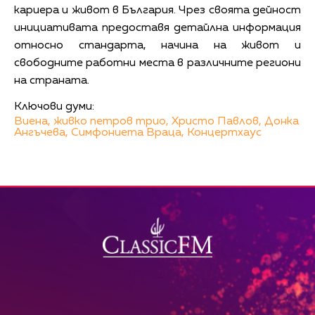
кариера и живот в България. Чрез своята дейност
инициативата предоставя детайлна информация
относно стандарта, начина на живот и
свободните работни места в различните региони
на страната.
Ключови думи:
Виена,
живко петров трио,
Христо Павлов,
Донка
Ангъчева,
Симфониета Враца,
Концертхаус