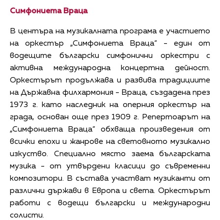
Симфониета Враца
В центъра на музикалната програма е участието
на оркестър „Симфониета Враца“ - един от
водещите български симфонични оркестри с
активна международна концертна дейност.
Оркестърът продължава и развива традициите
на Държавна филхармония - Враца, създадена през
1973 г. като наследник на оперния оркестър на
града, основан още през 1909 г. Репертоарът на
„Симфониета Враца“ обхваща произведения от
всички епохи и жанрове на световното музикално
изкуство. Специално място заема българската
музика - от утвърдени класици до съвременни
композитори. В състава участват музиканти от
различни държави в Европа и света. Оркестърът
работи с водещи български и международни
солисти.