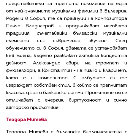
представители на третото поколение на една
от най-значимите музикални фамилии в България.
Родени в София, те са правнуци на композитора
Панчо Владигеров и продължават неговата
традиция, съчетавайки български музикални
елементи със съвременно звучене. След
обучението си в София, двамата се установяват
във Виена, където развиват активна концертна
дейност. Александър свири на тромпет и
флюгелхорн, а Константин - на пиано и кларинет,
като е и композитор. С албумите си те
изграждат собствен стил, в който се преплитат
класика, джаз и балкански ритми. Проектите им се
отличават с енергия, виртуозност и силно
авторско присъствие.
Теодора Митева
Теодора Митева е българска виолончелистка с