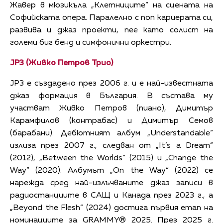
Жавер в мюзикъла „Клетниците“ на сцената на
Софийската опера. Паралелно с поп кариерата си,
развива и джаз проекти, пее като солист на
големи биг бенд и симфонични оркестри.
JP3 (Живко Петров Трио)
JP3 е създадено през 2006 г. и е най-известната
джаз формация в България. В състава му
участват Живко Петров (пиано), Димитър
Карамфилов (контрабас) и Димитър Семов
(барабани). Дебютният албум „Understandable“
излиза през 2007 г., следван от „It’s a Dream“
(2012), „Between the Worlds“ (2015) и „Change the
Way“ (2020). Албумът „On the Way“ (2022) се
нарежда сред най-излъчваните джаз записи в
радиостанциите в САЩ и Канада през 2023 г., а
„Beyond the Flesh“ (2024) достига първия етап на
номинациите за GRAMMY® 2025. През 2025 г.