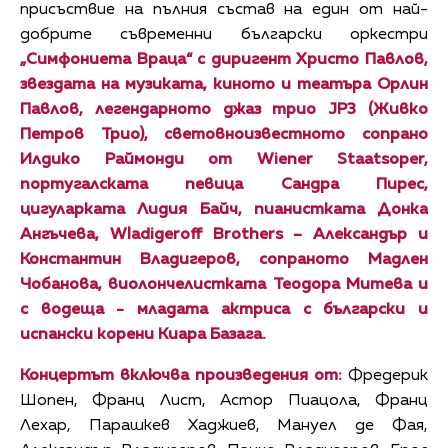
присъствие на пълния състав на един от най-
добрите съвременни български оркестри
„Симфониета Враца“ с диригент Христо Павлов,
звездата на музиката, киното и театъра Орлин
Павлов, легендарното джаз трио JP3 (Живко
Петров Трио), световноизвестното сопрано
Илдико Раймонди от Wiener Staatsoper,
португалската певица Сандра Пирес,
цигуларката Лидия Байч, пианистката Донка
Ангъчева, Wladigeroff Brothers – Александър и
Константин Владигеров, сопраното Мадлен
Чобанова, виолончелистката Теодора Митева и
с водеща - младата актриса с български и
испански корени Киара Базага.
Концертът включва произведения от:
Фредерик
Шопен, Франц Лист, Астор Пиацола, Франц
Лехар, Парашкев Хаджиев, Мануел де Фая,