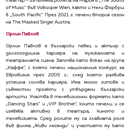
театър - изпълнява ролята на Мария в „The Sound
of Music“ във Volksoper Wien, както и Нели Форбуш
в „South Pacific“. През 2021 г. печели втория сезон
на The Masked Singer Austria.
Орлин Павлов
Орлин Павлов е български певец и актьор с
дългогодишна кариера на музикалната и
театралната сцена. Започва като вокал на група
„Каффе“, с която печели националния конкурс за
Евровизия през 2005 г., след което развива
успешна солова кариера. Има много хитове и
съвместни проекти с утвърдени български
артисти. Участва в телевизионни формати като
„Dancing Stars“ и „VIP Brother“, които печели, и се
изявява активно в театъра, киното и
телевизията. Сред ролите му са главната роля
във филма „Живи легенди“ и участието му като