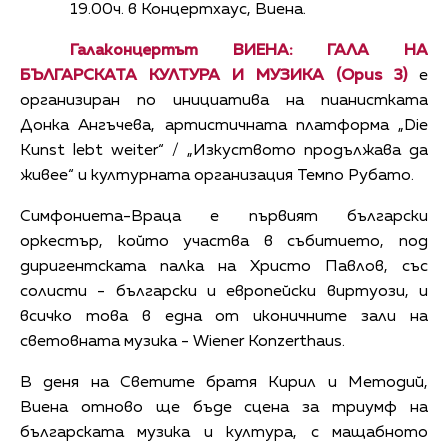
19.00ч. в Концертхаус, Виена.
Галаконцертът
ВИЕНА: ГАЛА НА
БЪЛГАРСКАТА КУЛТУРА И МУЗИКА (Opus 3)
е
организиран по инициатива на пианистката
Донка Ангъчева, артистичната платформа „Die
Kunst lebt weiter“ / „Изкуството продължава да
живее“ и културната организация Темпо Рубато.
Симфониета-Враца е първият български
оркестър, който участва в събитието, под
диригентската палка на Христо Павлов, със
солисти - български и европейски виртуози, и
всичко това в една от иконичните зали на
световната музика - Wiener Konzerthaus.
В деня на Светите братя Кирил и Методий,
Виена отново ще бъде сцена за триумф на
българската музика и култура, с мащабното