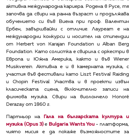
активна международна кариера. Родена в Русе, тя
започва да свири на ранна възраст и продължава
обучението си във Виена при проф. Валентин
Ербен, завършвайки с отличие. Лауреат е на
международни конкурси и носител на стипендии
от Herbert von Karajan Foundation и Alban Berg
Foundation. Като солистка е свирила с оркестри в
Европа и Южна Америка, както и във Wiener
Musikverein. Активна е и в камерната музика, с
участия във фестивали като Liszt Festival Raiding
и Chopin Festival. Участва и в проекти извън
класическата сцена, включително записи на
филмова музика. Свири на виолончело Honoré
Derazay от 1860 г.
Партньор на
Гала на българската култура и
музика (Opus 3)
е
Bulgaria Wants You
- платформа,
чиято мисия е да покаже възможностите за