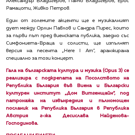
Александър Владигеров, Панчо Владигеров, Ерос
Рамацоти, Живко Петров.
Един от големите акценти ще е музикалният
дует между Орлин Павлов и Сандра Пирес, които
за първи път пред виенската публика, заедно със
Симфониета-Враца и солисти, ще изпълнят
версия на песента „Here I Am“, аранжирана
специално за този концерт.
Гала на българската култура и музика (Opus 3) се
реализира с подкрепата на Посолството на
Република България във Виена и Български
културен институт „Дом Витгенщайн“, под
патронажа на извънредния и пълномощен
посланик на Република България в Република
Австрия г-жа Десислава Найденова-
Господинова.