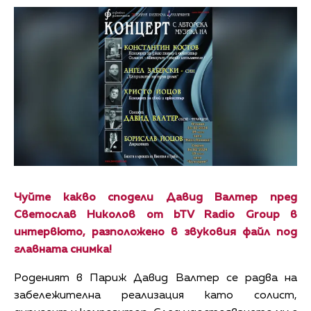
Чуйте какво сподели Давид Валтер пред
Светослав Николов от bTV Radio Group в
интервюто, разположено в звуковия файл под
главната снимка!
Роденият в Париж Давид Валтер се радва на
забележителна реализация като солист,