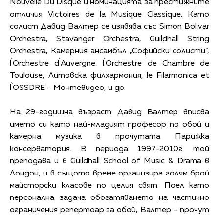
Nouvelle Du Disque и номинацията за престижните
отличия Victoires de la Musique Classique. Като
солист Давид Валтер се изявява със Simon Bolivar
Orchestra, Stavanger Orchestra, Guildhall String
Orchestra, Камерния ансамбъл „Софийски солисти”,
l`Orchestre d`Auvergne, l`Orchestre de Chambre de
Toulouse, Литовска филхармония, le Filarmonica et
l`OSSDRE – Монтевидео, и др.
На 29-годишна възраст Давид Валтер вписва
името си като най-младият професор по обой и
камерна музика в прочутата Парижка
консерватория. В периода 1997-2010г. той
преподава и в Guildhall School of Music & Drama в
Лондон, и в същото време организира голям брой
майсторски класове по целия свят. Поел като
персонална задача обогатяването на частично
ограничения репертоар за обой, Валтер – прочут