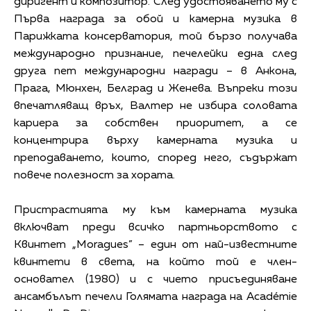
диригент и композитор. След удостояването му с
Първа награда за обой и камерна музика в
Парижката консерватория, той бързо получава
международно признание, печелейки една след
друга пет международни награди – в Анкона,
Прага, Мюнхен, Белград и Женева. Въпреки този
впечатляващ връх, Валтер не избира соловата
кариера за собствен приоритет, а се
концентрира върху камерната музика и
преподаването, които, според него, съдържат
повече полезност за хората.
Пристрастията му към камерната музика
включват преди всичко партньорството с
Квинтет „Moragues” – един от най-известните
квинтети в света, на който той е член-
основател (1980) и с чието присъединяване
ансамбълът печели Голямата награда на Académie