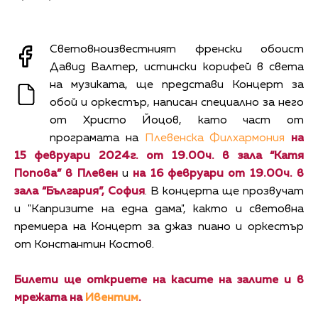
Световноизвестният френски обоист
Давид Валтер, истински корифей в света
на музиката, ще представи Концерт за
обой и оркестър, написан специално за него
от Христо Йоцов, като част от
програмата на
Плевенска Филхармония
на
15 февруари 2024г. от 19.00ч. в зала “Катя
Попова” в Плевен
и
на 16 февруари от 19.00ч. в
зала “България”, София
. В концерта ще прозвучат
и "Капризите на една дама", както и световна
премиера на Концерт за джаз пиано и оркестър
от Константин Костов.
Билети ще откриете на касите на залите и в
мрежата на
Ивентим
.