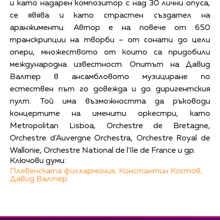
и като надарен композитор с над 30 лични опуса,
се явява и като страстен създател на
аранжименти. Автор е на повече от 650
транскрипции на творби – от сонати до цели
опери, множеството от които са придобили
международна известност. Опитът на Давид
Валтер в ансамбловото музициране по
естествен път го довежда и до диригентския
пулт. Той има възможността да ръководи
концертите на именити оркестри, като
Metropolitan Lisboa, Orchestre de Bretagne,
Orchestre d’Auvergne Orchestra, Orchestre Royal de
Wallonie, Orchestre National de l’Ile de France и др.
Ключови думи:
Плевенската филхармония,
Константин Костов,
Давид Валтер