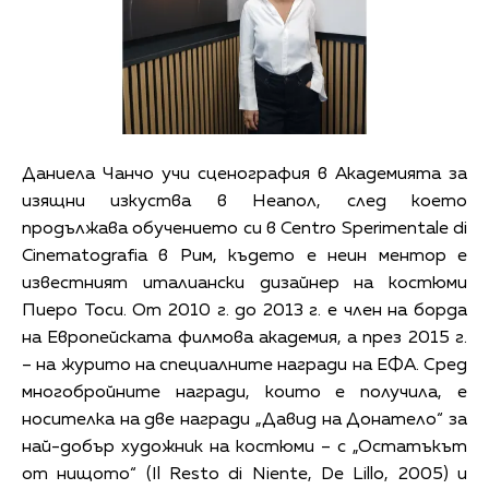
Даниела Чанчо учи сценография в Академията за
изящни изкуства в Неапол, след което
продължава обучението си в Centro Sperimentale di
Cinematografia в Рим, където е неин ментор е
известният италиански дизайнер на костюми
Пиеро Тоси. От 2010 г. до 2013 г. е член на борда
на Европейската филмова академия, а през 2015 г.
– на журито на специалните награди на ЕФА. Сред
многобройните награди, които е получила, е
носителка на две награди „Давид на Донатело“ за
най-добър художник на костюми – с „Остатъкът
от нищото“ (Il Resto di Niente, De Lillo, 2005) и