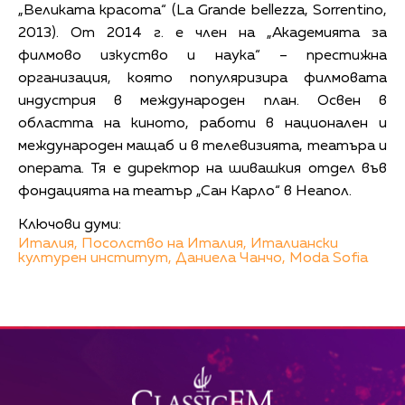
„Великата красота“ (La Grande bellezza, Sorrentino,
2013). От 2014 г. е член на „Академията за
филмово изкуство и наука“ – престижна
организация, която популяризира филмовата
индустрия в международен план. Освен в
областта на киното, работи в национален и
международен мащаб и в телевизията, театъра и
операта. Тя е директор на шивашкия отдел във
фондацията на театър „Сан Карло“ в Неапол.
Ключови думи:
Италия,
Посолство на Италия,
Италиански
културен институт,
Даниела Чанчо,
Moda Sofia