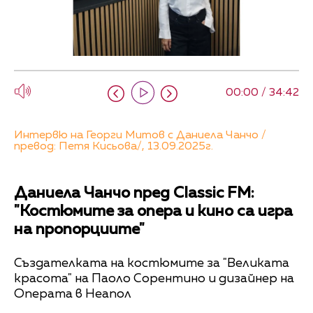
00:00 / 34:42
Интервю на Георги Митов с Даниела Чанчо /
превод: Петя Кисьова/, 13.09.2025г.
Даниела Чанчо пред Classic FM:
"Костюмите за опера и кино са игра
на пропорциите"
Създателката на костюмите за "Великата
красота" на Паоло Сорентино и дизайнер на
Операта в Неапол