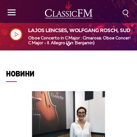
LAJOS LENCSES, WOLFGANG ROSCH, SUDW
STDEUTSCHES KAMMERORCHESTER PFORZH
Oboe Concerto in C Major : Cimarosa: Oboe Concerto i
IM, PAUL ANGERER, DOMENICO CIMAROSA
C Major - II. Allegro (Arr. Benjamin)
НОВИНИ