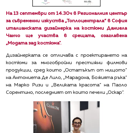
На 13 септември от 14.30ч в Регионалния център
за съвременни изкуства „Топлоцентрала“ в София
италианската дизайнерка на костюми Даниела
Чанчо ще участва в срещата, озаглавена
„Модата зад костюма".
Дизайнерката се отличава с проектирането на
костюми за многобройни престижни филмови
продукции, сред които „Остатъкът от нищото“
на Антониета Де Лило, „Марадона, Божията ръка“
на Марко Ризи и „Великата красота“ на Паоло
Сорентино, последният от които печели „Оскар“.