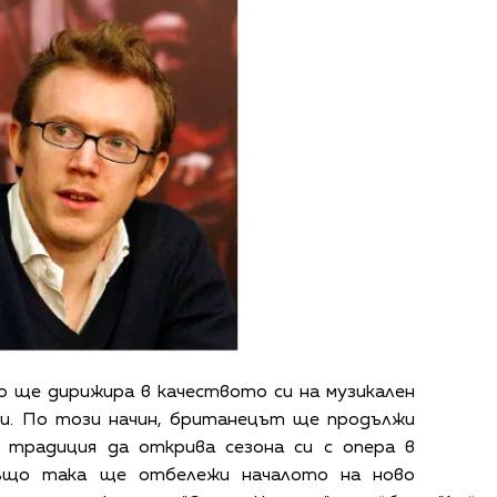
о ще дирижира в качеството си на музикален
ини. По този начин, британецът ще продължи
 традиция да открива сезона си с опера в
също така ще отбележи началото на ново