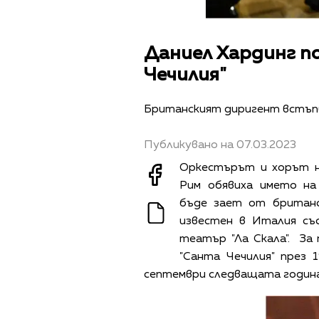
Даниел Хардинг п
Чечилия"
Британският диригент встъпв
Публикувано на 07.03.2023
Оркестърът и хорът н
Рим обявиха името на
бъде
зает от британс
известен в Италия съ
театър "Ла Скала". З
"Санта Чечилия" през 
септември следващата година