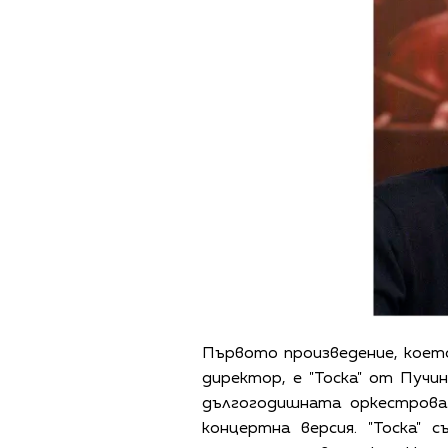
Първото произведение, коет
директор, е "Тоска" от Пуч
дългогодишната оркестрова
концертна версия.
"Тоска" 