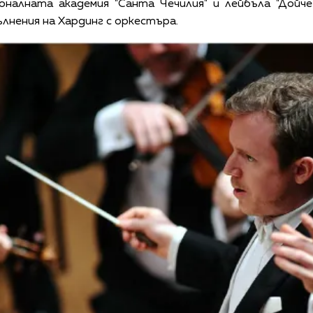
налната академия "Санта Чечилия" и лейбъла "Дойче
лнения на Хардинг с оркестъра.