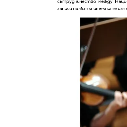
сътрудничество между Нацио
записи на встъпителните изпъ