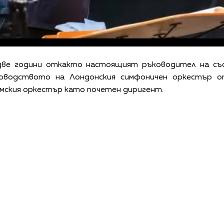
 две години откакто настоящият ръководител на с
оводството на Лондонския симфоничен оркестър о
имския оркестър като почетен диригент.
КАЛЕНДАР
КОНТАКТИ
ЗА НАС
ПОВЕРИТЕЛНОСТ
КОДЕКС ЗА ПОВЕДЕНИЕ НА ДОСТАВЧИЦИТЕ
ОБ