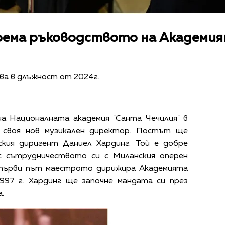
оема ръководството на Академи
а в длъжност от 2024г.
а Националната академия "Санта Чечилия" в
 своя нов музикален директор. Постът ще
кия диригент Даниел Хардинг. Той е д
обре
с сътрудничеството си с Миланския оперен
а първи път маестрото дирижира Академията
1997 г. Хардинг ще започне мандата си през
.