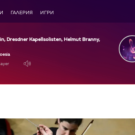
И
ГАЛЕРИЯ
ИГРИ
olin, Dresdner Kapellsolisten, Helmut Branny,
oesia
layer
layer