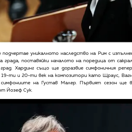
е подчертае уникалното наследство на Рим с изпълн
а града, поставяйки началото на поредица от сакралн
град.
Хардинг също ще доразвие симфоничния репе
19-ти и 20-ти век на композитори като Щраус, Вагн
 симфониите на Густав Малер.
Първият сезон ще в
от Йозеф Сук.