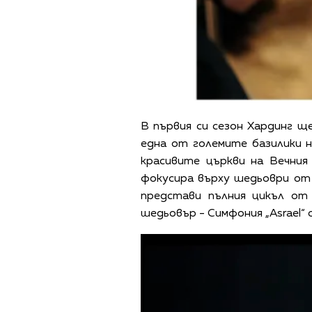
В първия си сезон Хардинг щ
една от големите базилики н
красивите църкви на Вечния 
фокусира върху шедьоври от 
представи пълния цикъл от
шедьовър - Симфония „Asrael“ 