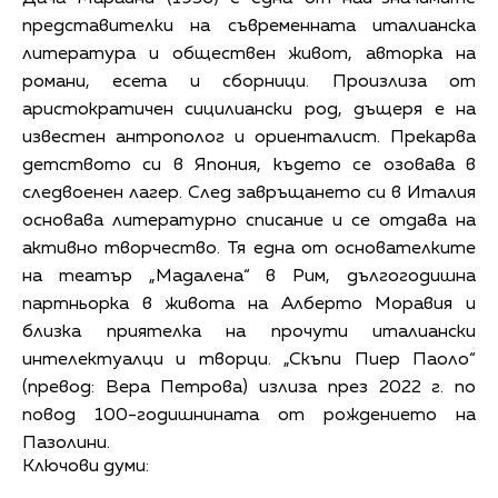
представителки на съвременната италианска
литература и обществен живот, авторка на
романи, есета и сборници. Произлиза от
аристократичен сицилиански род, дъщеря е на
известен антрополог и ориенталист. Прекарва
детството си в Япония, където се озовава в
следвоенен лагер. След завръщането си в Италия
основава литературно списание и се отдава на
активно творчество. Тя една от основателките
на театър „Мадалена“ в Рим, дългогодишна
партньорка в живота на Алберто Моравия и
близка приятелка на прочути италиански
интелектуалци и творци. „Скъпи Пиер Паоло“
(превод: Вера Петрова) излиза през 2022 г. по
повод 100-годишнината от рождението на
Пазолини.
Ключови думи: