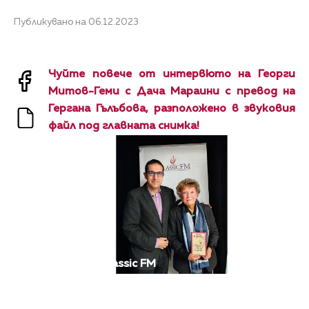
Публикувано на 06.12.2023
Чуйте повече от интервюто на Георги
Митов-Геми с Дача Мараини с превод на
Гергана Гълъбова, разположено в звуковия
файл под главната снимка!
Снимка: Classic FM