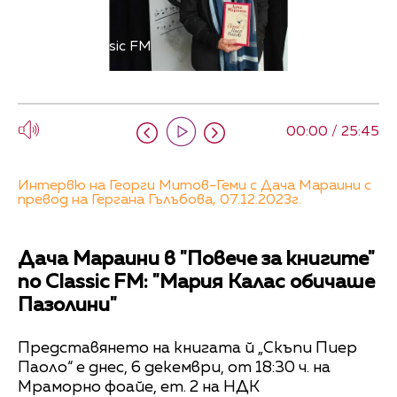
Снимка: Classic FM
00:00 / 25:45
Интервю на Георги Митов-Геми с Дача Мараини с
превод на Гергана Гълъбова, 07.12.2023г.
Дача Мараини в "Повече за книгите"
по Classic FM: "Мария Калас обичаше
Пазолини"
Представянето на книгата й „Скъпи Пиер
Паоло“ е днес, 6 декември, от 18:30 ч. на
Мраморно фоайе, ет. 2 на НДК