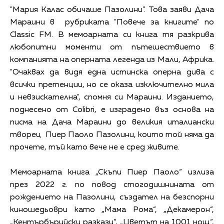
"Мария Калас обичаше Пазолини". Това заяви Дача
Мараини в рубриката "Повече за книгите" по
Classic FM. В мемоарната си книга тя разкрива
любопитни моменти от пътешествието в
компанията на оперната легенда из Мали, Африка.
"Очаквах да видя една истинска оперна дива с
всички претенции, но се оказа изключително мила
и невзискателна", спомня си Мараини. Изданието,
поднесено от Colibri, е изградено въз основа на
писма на Дача Мараини до великия италиански
творец Пиер Паоло Пазолини, които той няма да
прочете, тъй като вече не е сред живите.
Мемоарната книга „Скъпи Пиер Паоло“ излиза
през 2022 г. по повод стогодишнината от
рождението на Пазолини, създател на безспорни
киношедьоври като „Мама Рома“, „Декамерон“,
„Кентърбърийски разкази“, „Цветът на 1001 нощ“,