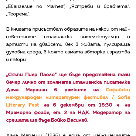
„Евангелие по Матея“, „Ястреби и врабчета“,
„Теорема“.
В книгата присъстват образите на някои от най-
известните италиански интелектуалци и
артисти на двайсети век в живата, пулсираща
духовна среда, в която самата авторка израства
и твори.
„Скъпи Пиер Паоло“ ще бъде представена тази
вечер лично от голямата италианска писателка
Дача Мараини в рамките на
Софийски
международен литературен фестивал / Sofia
Literary Fest
на 6 декември от 18:30 ч. на
Мраморно фоайе, ет. 2 на НДК. Модератор на
срещата ще бъде Бойко Василев.
Дача Мараини (1936) е една от най-значимите