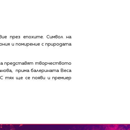
ие през епохите. Символ на
ония и помирение с природата
а да представят творчеството
анова, прима балерината Веса
 С тях ще се появи и премиер