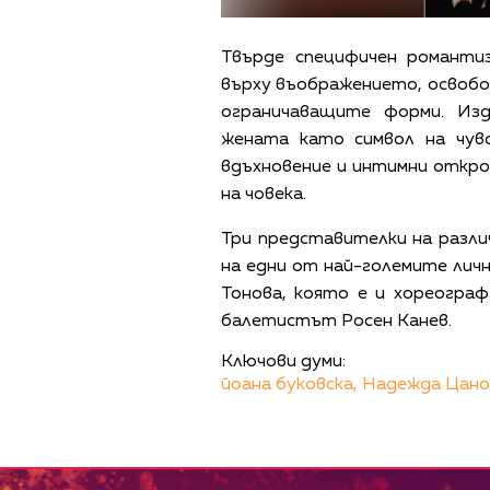
Твърде специфичен романти
върху въображението, освобо
ограничаващите форми. Изд
жената като символ на чув
вдъхновение и интимни откро
на човека.
Три представителки на разли
на едни от най-големите лич
Тонова, която е и хореограф
балетистът Росен Канев.
Ключови думи:
йоана буковска,
Надежда Цано