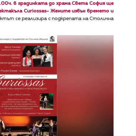
.00ч. в градинката до храма Света София ще
ектакъла Curiossas- Жените извън времето и
тът се реализира с подкрепата на Столична