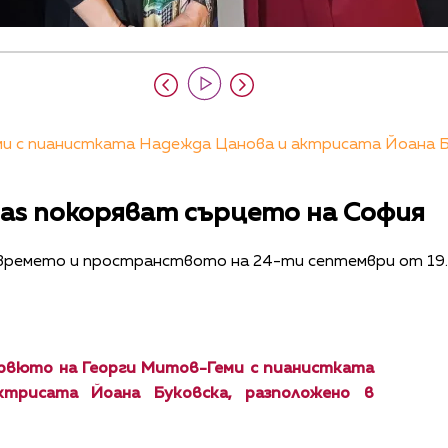
 с пианистката Надежда Цанова и актрисата Йоана Бук
ssas покоряват сърцето на София
времето и пространството на 24-ти септември от 19.0
рвюто на Георги Митов-Геми с пианистката
трисата Йоана Буковска, разположено в