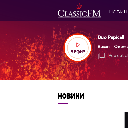
НОВИН
Duo Pepicelli
Busoni - Chroma
В ЕФИР
Pop out p
Pop out p
НОВИНИ