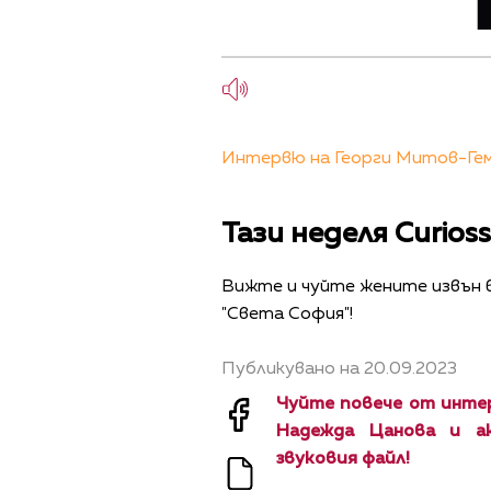
Интервю на Георги Митов-Геми
Тази неделя Curio
Вижте и чуйте жените извън 
"Света София"!
Публикувано на 20.09.2023
Чуйте повече от инте
Надежда Цанова и ак
звуковия файл!