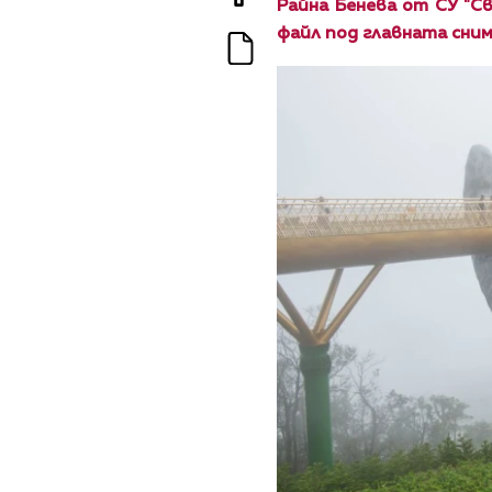
Райна Бенева от СУ "Св
файл под главната сним