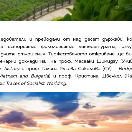
ледователи и преводачи от над десет държави, к
а историята, филологията, литературата, изкус
дните отношения. Тържественото откриване ще бъд
ленарни доклади на на проф. Масааки Шимидзу (Уни
ge history
и проф. Галина Русева-Соколова (СУ) -
Bridg
ietnam and Bulgaria
) и проф. Кристина Швенкел (К
 Traces of Socialist Worlding
.