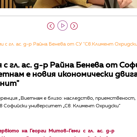
 гл. ас. д-р Райна Бенева от СУ "Св.Климент Охридски",
 с гл. ас. д-р Райна Бенева от Со
етнам е новия икономически двиг
гнит"
енция „Виетнам е близо: наследство, приемственост, 
. в Софийски университет „Св. Климент Охридски“
рвюто на Георги Митов-Геми с гл. ас. д-р