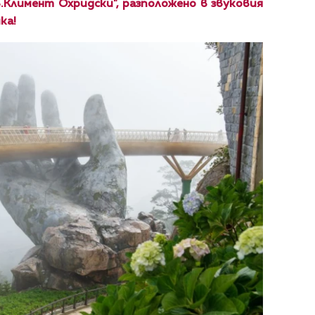
.Климент Охридски", разположено в звуковия
ка!