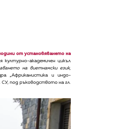
години от установяването на
 културно-академичен цикъл
аването на виетнамски език,
дра „Африканистика и индо-
 СУ, под ръководството на гл.