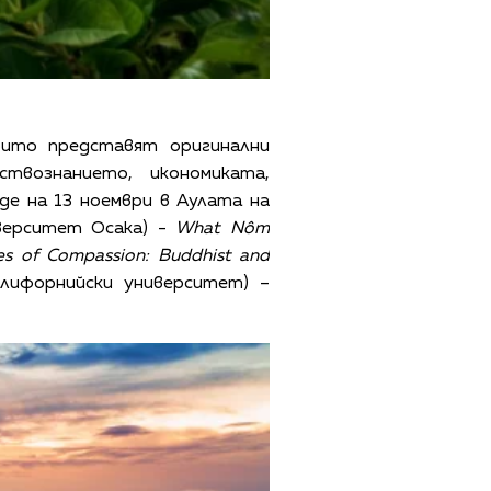
оито представят оригинални
твознанието, икономиката,
е на 13 ноември в Аулата на
верситет Осака) -
What Nôm
es of Compassion: Buddhist and
алифорнийски университет) –