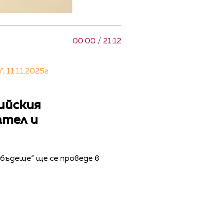
00:00 / 21:12
 11.11.2025г.
фийския
ател и
бъдеще“ ще се проведе в