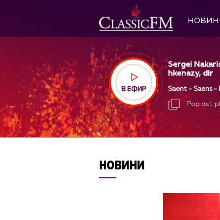
НОВИН
Sergei Nakari
hkenazy, dir
Saent - Saens - 
В ЕФИР
Pop out p
Pop out p
НОВИНИ