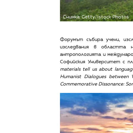
Снимка: Getty/Istock Photos
Форумът събира учени, изс
изследвания в областта н
антропологията и междунаро
Софийския Университет с п
materials tell us about langua
Humanist Dialogues between V
Commemorative Dissonance: Sonic