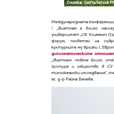
Снимка: Getty/Istock P
Международната конференция „V
/ „Виетнам е близо: насле
университет „Св. Климент Охри
форум, посветен на съвр
културните му връзки с Евро
дипломатическите отношен
„
Виетнам: повече близо, от
култура и общество в СУ ‘
тихоокеански изследвания“, с
ас. д-р Райна Бенева.