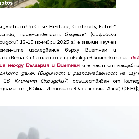
hotos
ietnam Up Close: Heritage, Continuity, Future“
дство, приемственост, бъдеще“ (Софийски
дски“, 13–15 ноември 2025 г.) е значим научен
еменните изследвания върху Виетнам и
па и света. Събитието се провежда в контекста на
75 
ия между България и Виетнам
и е част от мащабния
колкото далеч (Видимост и разпознаваемост на изуч
Св. Климент Охридски’)
“, осъществяван от кате
пециалност „Южна, Източна и Югоизточна Азия“, ФКНФ,