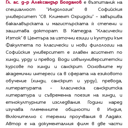
Гл. ас. д-р Александър Богданов
е възпитаник на
специалност "Индология" в Софийския
университет "Св. Климент Охридски" - завършва
бакалавърската и магистърската ѝ степени и
защитава докторат. В Катедра "Класически
Изток" в Центъра за източни езици и култури към
Факултета по класически и нови филологии на
Софийския университет е главен асистент по
хинди, урду и превод. Води извънуниверситетски
курсове по хинди и санскрит. Основните му
академични интереси са в сферата на езиковото
обучение (хинди, санскрит и урду), превода,
литературата - класическа санскритска
литература и съвременна поезия на хинди, и
етнокултурните изследвания. Години наред
изучава племенните общности в Индия,
включително с теренни проучвания в Ладакх.
Автор е на документалния филм в две части