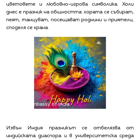
цветовете и любовно-игрова символика. Холи
днес е празник на общността: хората се събират,
пеят, танцуват, посещават роднини и приятели,
споделя се храна.
Снимка: Embassy of India
Извън Индия празникът се отбелязва от
индийската диаспора и в университетска среда