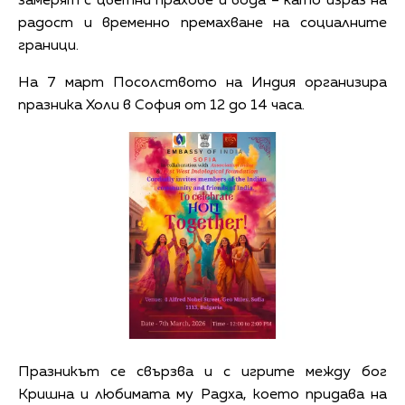
замерят с цветни прахове и вода – като израз на
радост и временно премахване на социалните
граници.
На 7 март Посолството на Индия организира
празника Холи в София от 12 до 14 часа.
Празникът се свързва и с игрите между бог
Кришна и любимата му Радха, което придава на