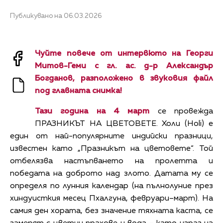
Публикувано на 06.03.2026
Чуйте повече от интервюто на Георги
Митов-Геми с гл. ас. д-р Александър
Богданов
, разположено в звуковия файл
под главната снимка!
Тази година на 4 март
се провежда
ПРАЗНИКЪТ НА ЦВЕТОВЕТЕ. Холи (Holi) е
един от най-популярните индийски празници,
известен като „Празникът на цветовете“. Той
отбелязва настъпването на пролетта и
победата на доброто над злото. Датата му се
определя по лунния календар (на пълнолуние през
хиндуисткия месец Пхалгуна, февруари–март). На
самия ден хората, без значение тяхната каста, се