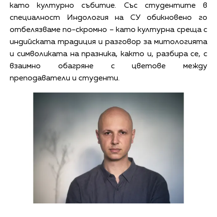
като културно събитие. Със студентите в
специалност Индология на СУ обикновено го
отбелязваме по-скромно – като културна среща с
индийската традиция и разговор за митологията
и символиката на празника, както и, разбира се, с
взаимно обагряне с цветове между
преподаватели и студенти.