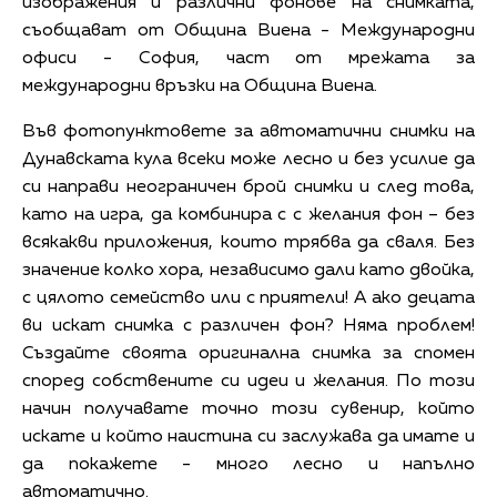
изображения и различни фонове на снимката,
съобщават от
Община Виена - Международни
офиси - София, част от мрежата за
международни връзки на Община Виена.
Във фотопунктовете за автоматични снимки на
Дунавската кула всеки може лесно и без усилие да
си направи неограничен брой снимки и след това,
като на игра, да комбинира с с желания фон – без
всякакви приложения, които трябва да сваля. Без
значение колко хора, независимо дали като двойка,
с цялото семейство или с приятели! А ако децата
ви искат снимка с различен фон? Няма проблем!
Създайте своята оригинална снимка за спомен
според собствените си идеи и желания. По този
начин получавате точно този сувенир, който
искате и който наистина си заслужава да имате и
да покажете - много лесно и напълно
автоматично.