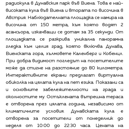
радиокула в Дунавския парк във Виена. Това е най-
високата кула във Виена и втората по височина в
Австрия. Наблюдателната площадка се намира на
височина от 150 метра, към която водят 2
асансьора, изкачващи се дотам за 35 секунди. От
площадката се разкрива уникална панорамна
гледка към целия град, която включва Дунава,
Виенската гора, хълмовете Каленберг и Кобенцл.
При добра видимост погледът на посетителите
може да стигне на разстояние до 80 километра.
Интерактивните екрани предлагат виртуална
обиколка на цялата кула на пет езика. Показани са
и основните забележителности на града и
околностите му. Остъклената вътрешна тераса
е отворена през цялата година, независимо от
климатичните условия. Дунавската кула е
отворена за посетители от понеделник до
неделя от 10:00 до 22:30 часа. Цената на