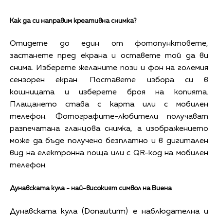
Как да си направим креативна снимка?
Отидете до един от фотопунктовете,
застанете пред екрана и оставете той да ви
снима. Изберете желаните пози и фон на големия
сензорен екран. Поставете избора си в
кошницата и изберете броя на копията.
Плащането става с карта или с мобилен
телефон. Фотографите-любители получават
разпечатана гланцова снимка, а изображението
може да бъде получено безплатно и в дигитален
вид на електронна поща или с QR-код на мобилен
телефон.
Дунавската кула - най-високият символ на Виена
Дунавската кула (Donauturm) е наблюдателна и