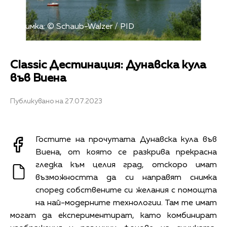
Снимка: © Schaub-Walzer / PID
Classic Дестинация: Дунавска кула
във Виена
Публикувано на 27.07.2023
Гостите на прочутата Дунавска кула във
Виена, от която се разкрива прекрасна
гледка към целия град, отскоро имат
възможността да си направят снимка
според собствените си желания с помощта
на най-модерните технологии. Там те имат
могат да експериментират, като комбинират