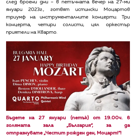
след броени дни – в петъчната вечер на 27-ми
януари 2023г., готвят истински Моцартов
триумф на инструменталните концерти. Три
концерта, четири солисти, цял оркестър
приятели на Кварто.
Бъдете на 27 януари (петък) от 19.00ч. в
голямата зала „България“, за да
отпразнувате „Честит рожден ден, Моцарт!”!