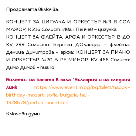
Програмата включва:
КОНЦЕРТ ЗА ЦИГУЛКА И ОРКЕСТЪР №3 В СОЛ
МАЖОР, К.216 Солист: Иван Пенчев – цигулка
КОНЦЕРТ ЗА ФЛЕЙТА, АРФА И ОРКЕСТЪР В ДО
KV 299 Солисти: Бертен Д’Оландер – флейта,
Деница Димитрова – арфа; КОНЦЕРТ ЗА ПИАНО
И ОРКЕСТЪР №20 В РЕ МИНОР, КV 466 Солист:
Димо Димов - пиано
Билети- на касата в зала "България и на следния
линк
:
https://www.eventim.bg/bg/bileti/happy-
birthday-mozart-sofia-bulgaria-hall-
1328678/performance.html
Ключови думи: