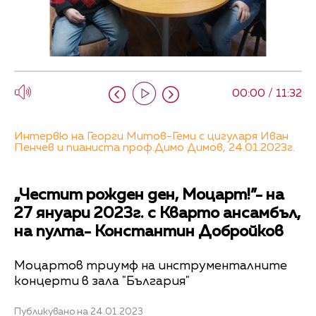
00:00 / 11:32
Интервю на Георги Митов-Геми с цигуларя Иван
Пенчев и пианиста проф.Димо Димов, 24.01.2023г.
„Честит рожден ден, Моцарт!”- на
27 януари 2023г. с Кварто ансамбъл,
на пулта- Константин Добройков
Моцартов триумф на инструменталните
концерти в зала "България"
Публикувано на 24.01.2023