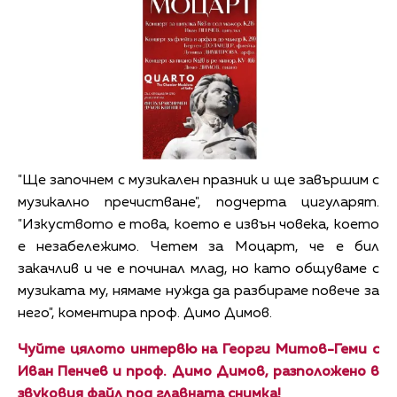
"Ще започнем с музикален празник и ще завършим с
музикално пречистване", подчерта цигуларят.
"Изкуството е това, което е извън човека, което
е незабележимо. Четем за Моцарт, че е бил
закачлив и че е починал млад, но като общуваме с
музиката му, нямаме нужда да разбираме повече за
него", коментира проф. Димо Димов.
Чуйте цялото интервю на Георги Митов-Геми с
Иван Пенчев и проф. Димо Димов, разположено в
звуковия файл под главната снимка!