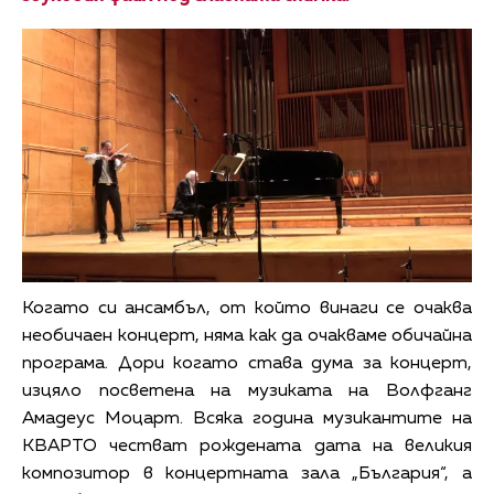
Когато си ансамбъл, от който винаги се очаква
необичаен концерт, няма как да очакваме обичайна
програма. Дори когато става дума за концерт,
изцяло посветена на музиката на Волфганг
Амадеус Моцарт. Всяка година музикантите на
КВАРТО честват рождената дата на великия
композитор в концертната зала „България“, а