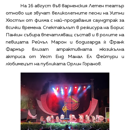
На 16 август във варненския Летен театър
отново ще звучат великолепните песни на Уитни
Хюстън от филма с най-продавания саундтрак за
всички времена. Спектакълът в режисура на Борис
Панкин събира впечатляващ състав и в ролите на
певицата Рейчъл Марон и бодигарда ѝ Франк
Фармър влизат атрактивната мюзикълна
актриса от Уест Енд Манал Ел Фейтури и
любимецът на публиката Орлин Горанов.