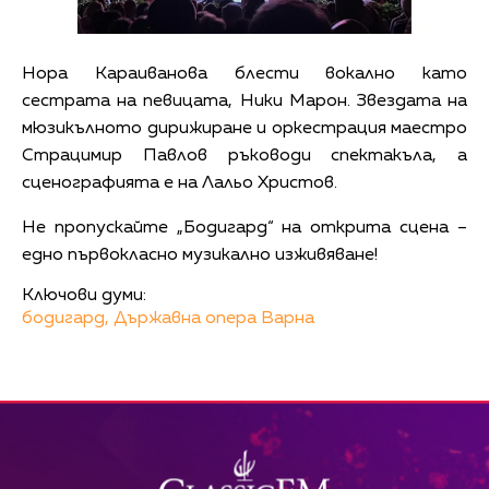
Нора Караиванова блести вокално като
сестрата на певицата, Ники Марон. Звездата на
мюзикълното дирижиране и оркестрация маестро
Страцимир Павлов ръководи спектакъла, а
сценографията е на Лальо Христов.
Не пропускайте „Бодигард“ на открита сцена –
едно първокласно музикално изживяване!
Ключови думи:
бодигард,
Държавна опера Варна