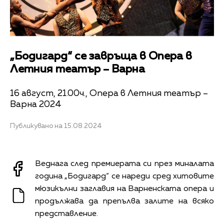
„Бодигард“ се завръща в Опера в
Летния театър – Варна
16 август, 21.00ч., Опера в Летния театър –
Варна 2024
Публикувано на 15.08.2024
Веднага след премиерата си през миналата
година „Бодигард“ се нареди сред хитовите
мюзикълни заглавия на Варненската опера и
продължава да препълва залите на всяко
представление.