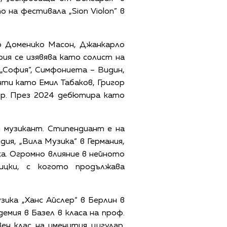
 на фестивала „Sion Violon” в
о Доменико Масон, Джанкарло
рия се изявява като солист на
„София“, Симфониета – Видин,
ти като Емил Табаков, Григор
др. През 2024 дебютира като
н музикант. Стипендиант е на
ия, „Вила Музика“ в Германия,
а. Огромно влияние в нейното
ицки, с когото продължава
ика „Ханс Айслер“ в Берлин в
емия в Базел в класа на проф.
ен клас на именития цигулар.