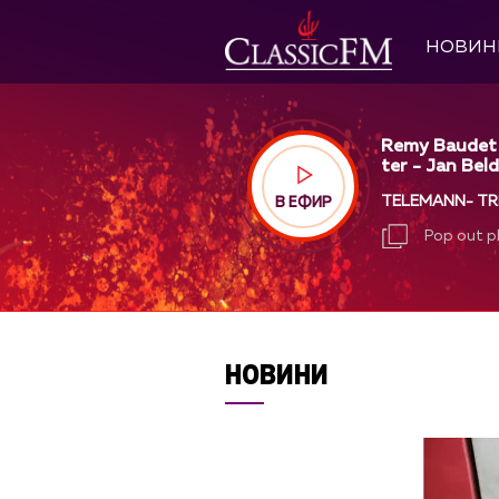
НОВИН
Remy Baudet &
ter - Jan Beld
TELEMANN- TRIO
В ЕФИР
Pop out p
Pop out p
НОВИНИ