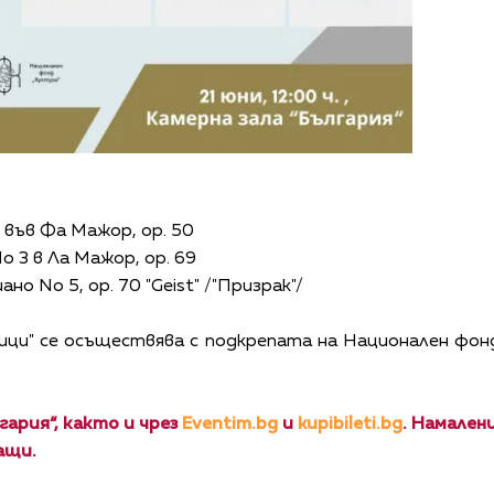
2 във Фа Мажор, op. 50
o 3 в Ла Мажор, op. 69
ано No 5, op. 70 "Geist" /"Призрак"/
ици" се осъществява с подкрепата на Национален фонд
гария“, както и чрез
Eventim.bg
и
kupibileti.bg
. Намалени
ащи.