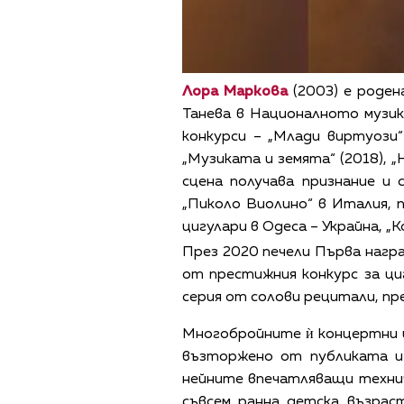
Лора Маркова
(2003) е роден
Танева в Националното музик
конкурси – „Млади виртуози“
„Музиката и земята“ (2018), 
сцена получава признание и
„Пиколо Виолино“ в Италия, 
цигулари в Одеса – Украйна, „
През 2020 печели Първа награ
от престижния конкурс за ци
серия от солови рецитали, пр
Многобройните ѝ концертни и
възторжено от публиката и 
нейните впечатляващи технич
съвсем ранна детска възрас