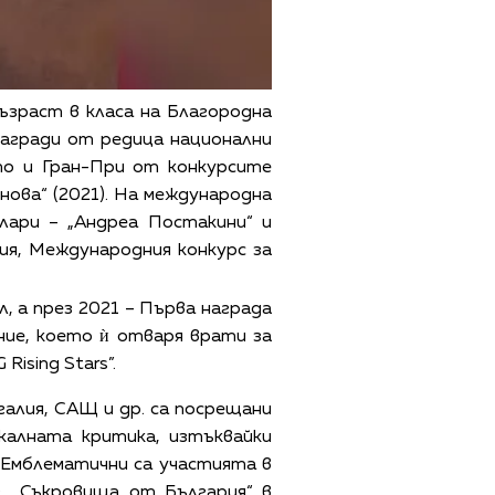
възраст в класа на Благородна
награди от редица национални
кто и Гран-При от конкурсите
нова“ (2021). На международна
лари – „Андреа Постакини“ и
ия, Международния конкурс за
, а през 2021 – Първа награда
ние, което ѝ отваря врати за
ising Stars”.
алия, САЩ и др. са посрещани
калната критика, изтъквайки
 Емблематични са участията в
, „Съкровища от България“ в