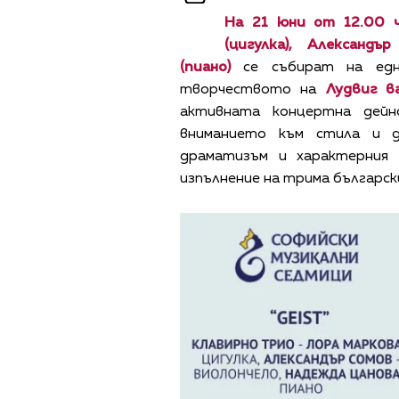
На 21 юни от 12.00 ч
(цигулка), Александ
(пиано)
се събират на една
творчеството на
Лудвиг в
активната концертна дейн
вниманието към стила и д
драматизъм и характерния 
изпълнение на трима българск