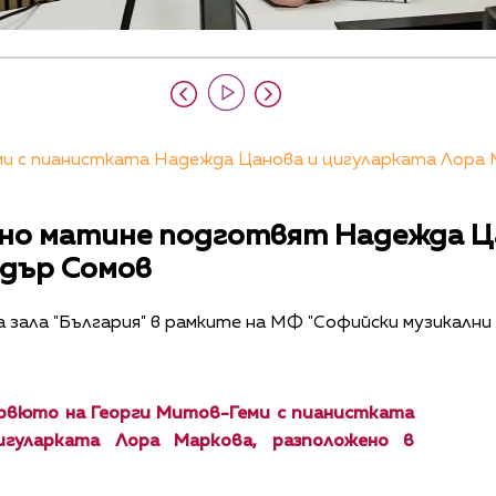
 с пианистката Надежда Цанова и цигуларката Лора Ма
но матине подготвят Надежда Ц
ндър Сомов
на зала "България" в рамките на МФ "Софийски музикални
рвюто на Георги Митов-Геми с пианистката
гуларката Лора Маркова, разположено в