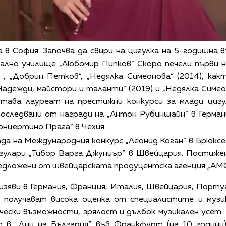
а в София. Започва да свири на цигулка на 5-годишна 
ално училище „Любомир Пипков“. Скоро печели първи 
 , „Добрин Петков“, „Недялка Симеонова“ (2014), ка
„Надежди, майстори и таланти“ (2019) и „Недялка Симео
 става лауреат на престижни конкурси за млади цигу
последвани от награди на „Антон Рубинщайн“ в Герман
Концертино Прага“ в Чехия.
да на Международния конкурс „Леонид Коган“ в Брюксел
гулари „Тибор Варга Джуниър“ в Швейцария. Постиже
едложени от швейцарската продуцентска агенция „AMG R
зяви в Германия, Франция, Италия, Швейцария, Португ
получават висока оценка от специалистите и музи
ески възможности, зрялост и дълбок музикален усет.
т в „Дни на България“ във Франкфурт (на 10 години)