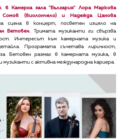
. в Камерна зала "България" Лора Маркова
ър Сомов (виолончело) и Надежда Цанова
 сцена в концерт, посветен изцяло на
ан Бетовен.
Тримата музиканти ги свързва
ост. Интересът към камерната музика и
етайла. Програмата съчетава лиричност,
за Бетовен размах в камерната музика, в
и музиканти с активна международна кариера.