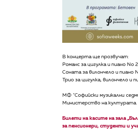
В концерта ще прозвучат:
Романс за цигулка и пиано No 
Соната за вилончело и пиано N
Трио за цигулка, вилончело и пи
МФ "Софийски музикални седм
Министерство на културата.
Билети на касите на зала „Бъл
за пенсионери, студенти и уч