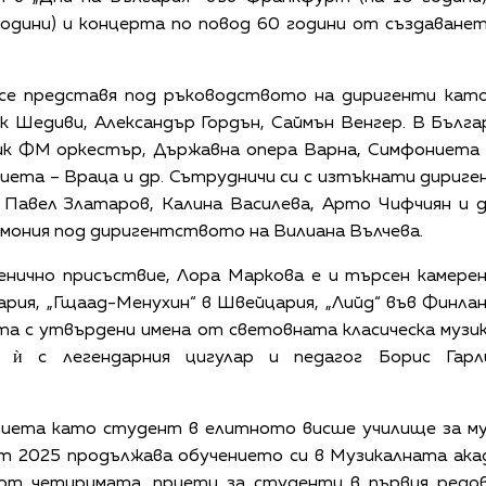
години) и концерта по повод 60 години от създаването
се представя под ръководството на диригенти кат
к Шедиви, Александър Гордън, Саймън Венгер. В Бълга
ик ФМ оркестър, Държавна опера Варна, Симфониета 
ета – Враца и др. Сътрудничи си с изтъкнати дириген
, Павел Златаров, Калина Василева, Арто Чифчиян и 
мония под диригентството на Вилиана Вълчева.
енично присъствие, Лора Маркова е и търсен камере
рия, „Гщаад-Менухин“ в Швейцария, „Лийд“ във Финланд
та с утвърдени имена от световната класическа музик
 ѝ с легендарния цигулар и педагог Борис Гарл
иета като студент в елитното висше училище за муз
От 2025 продължава обучението си в Музикалната акад
 от четиримата, приети за студенти в първия редов