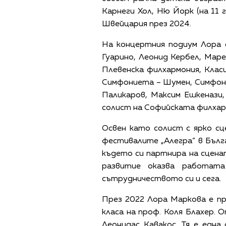
Карнеги Хол, Ню Йорк (на 11 
Швейцария през 2024.
На концертния подиум Лора 
Гуарино, Леонид Кербел, Маре
Плевенска филхармония, Клас
Симфониета – Шумен, Симфони
Паликаров, Максим Ешкенази
солист на Софийската филхар
Освен като солист с ярко сц
фестивалите „Алегра“ в Бълга
където си партнира на сцена
развитие оказва работата
сътрудничеството си и сега.
През 2022 Лора Маркова е пр
класа на проф. Коля Блахер. 
Леонидас Кавакос. Тя е една