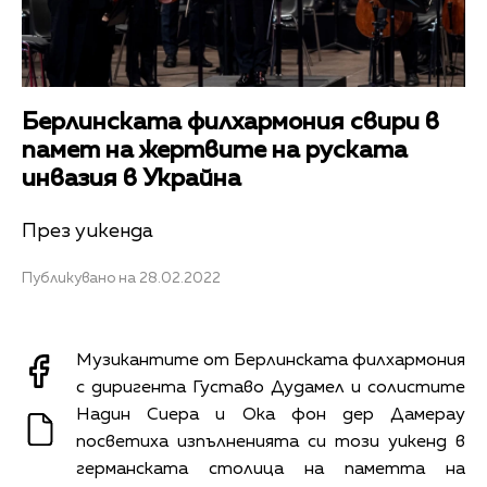
Берлинската филхармония свири в
памет на жертвите на руската
инвазия в Украйна
През уикенда
Публикувано на 28.02.2022
Музикантите от Берлинската филхармония
с диригента Густаво Дудамел и солистите
Надин Сиера и Ока фон дер Дамерау
посветиха изпълненията си този уикенд в
германската столица на паметта на