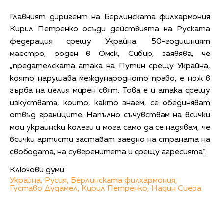
Главният диригент на Берлинската филхармония
Кирил Петренко осъди действията на Руската
федерация срещу Украйна. 50-годишният
маестро, роден в Омск, Сибир, заявява, че
„предателската атака на Путин срещу Украйна,
която нарушава международното право, е нож в
гърба на целия мирен свят. Това е и атака срещу
изкуствата, които, както знаем, се обединяват
отвъд границите. Напълно съчувствам на всички
мои украински колеги и мога само да се надявам, че
всички артисти застават заедно на страната на
свободата, на суверенитета и срещу агресията“.
Ключови думи:
Украйна,
Русия,
Берлинската филхармония,
Густаво Дудамел,
Кирил Петренко,
Надин Сиера