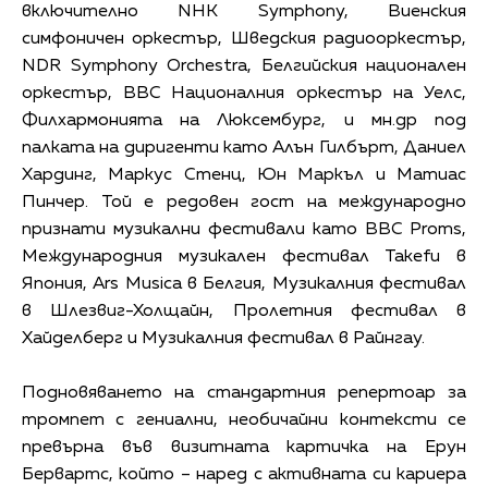
включително NHK Symphony, Виенския
симфоничен оркестър, Шведския радиооркестър,
NDR Symphony Orchestra, Белгийския национален
оркестър, BBC Националния оркестър на Уелс,
Филхармонията на Люксембург, и мн.др под
палката на диригенти като Алън Гилбърт, Даниел
Хардинг, Маркус Стенц, Юн Маркъл и Матиас
Пинчер. Той е редовен гост на международно
признати музикални фестивали като BBC Proms,
Международния музикален фестивал Takefu в
Япония, Ars Musica в Белгия, Музикалния фестивал
в Шлезвиг-Холщайн, Пролетния фестивал в
Хайделберг и Музикалния фестивал в Райнгау.
Подновяването на стандартния репертоар за
тромпет с гениални, необичайни контексти се
превърна във визитната картичка на Ерун
Бервартс, който – наред с активната си кариера