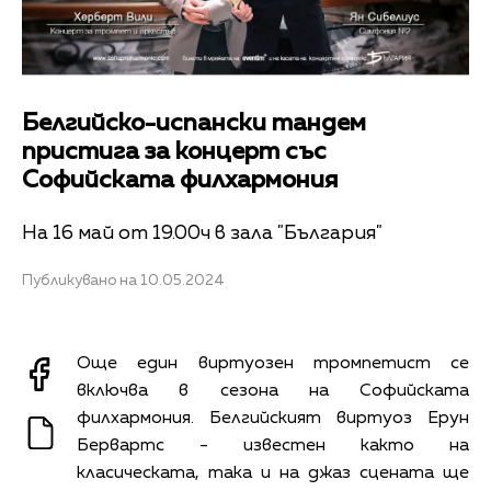
Белгийско-испански тандем
пристига за концерт със
Софийската филхармония
На 16 май от 19.00ч в зала "България"
Публикувано на 10.05.2024
Още един виртуозен тромпетист се
включва в сезона на Софийската
филхармония. Белгийският виртуоз Ерун
Бервартс - известен както на
класическата, така и на джаз сцената ще