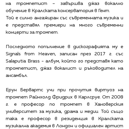
на тромпетист – завършва джаз вокално
обучение в Кралската консерватория в Гент.
Той е силно ангажиран със съвременната музика и
е представял премиери на много съвременни
концерти за тромпет.
Последното попълнение в дискографията му е
Signals from Heaven, записан през 2017 г. със
Salaputia Brass - албум, който го представя като
тромпетист, джаз вокалист и ръководител на
ансамбъл.
Ерун Бервартс учи при прочутия виртуоз на
тромпет Райнхолд Фридрих в Карлсруе. От 2008
г. е професор по тромпет в Хановерския
университет за музика, драма и медии. Той също
така е професор в резиденция в Кралската
музикална академия в Лондон и официален артист