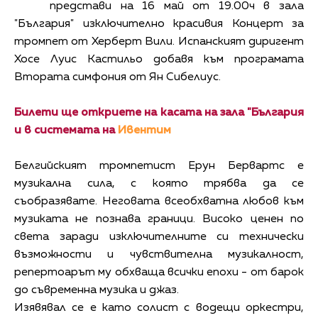
представи на 16 май от 19.00ч в зала
"България" изключително красивия Концерт за
тромпет от Херберт Вили. Испанският диригент
Хосе Луис Кастильо добавя към програмата
Втората симфония от Ян Сибелиус.
Билети ще откриете на касата на зала "България
и в системата на
Ивентим
Белгийският тромпетист Ерун Бервартс е
музикална сила, с която трябва да се
съобразявате. Неговата всеобхватна любов към
музиката не познава граници. Високо ценен по
света заради изключителните си технически
възможности и чувствителна музикалност,
репертоарът му обхваща всички епохи - от барок
до съвременна музика и джаз.
Изявявал се е като солист с водещи оркестри,