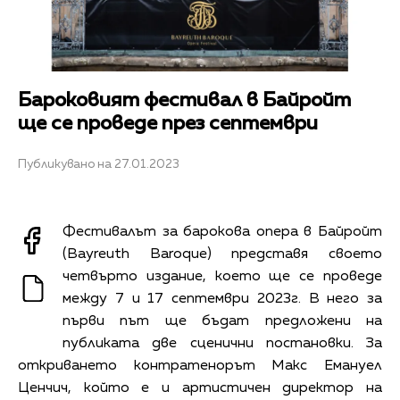
Бароковият фестивал в Байройт
ще се проведе през септември
Публикувано на 27.01.2023
Фестивалът за барокова опера в Байройт
(Bayreuth Baroque) представя своето
четвърто издание, което ще се проведе
между 7 и 17 септември 2023г. В него за
първи път ще бъдат предложени на
публиката две сценични постановки. За
откриването контратенорът Макс Емануел
Ценчич, който е и артистичен директор на