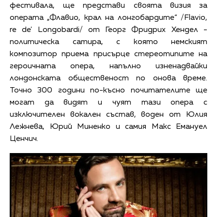
фестивала, ще представи своята визия за
операта „Флавио, крал на лонгобардите“ /Flavio,
re de' Longobardi/ от Георг Фридрих Хендел -
политическа сатира, с която немският
композитор приема присърце стереотипите на
героичната опера, напълно изненадвайки
лондонската общественост по онова време.
Точно 300 години по-късно почитателите ще
могат да видят и чуят тази опера с
изключителен вокален състав, воден от Юлия
Лежнева, Юрий Миненко и самия Макс Емануел
Ценчич.