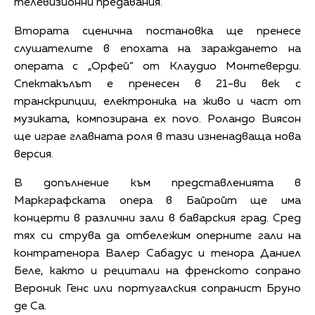
телевизионни предавания.
Втората сценична постановка ще пренесе
слушателите в епохата на зараждането на
операта с „Орфей“ от Клаудио Монтеверди.
Спектакълът е пренесен в 21-ви век с
транскрипции, електроника на живо и част от
музиката, композирана ex novo. Роландо Виясон
ще играе главната роля в тази изненадваща нова
версия.
В допълнение към представленията в
Маркграфската опера в Байройт ще има
концерти в различни зали в баварския град. Сред
тях си струва да отбележим оперните гали на
контратенора Валер Сабадус и тенора Даниел
Беле, както и рецитали на френското сопрано
Вероник Генс или португалския сопранист Бруно
де Са.