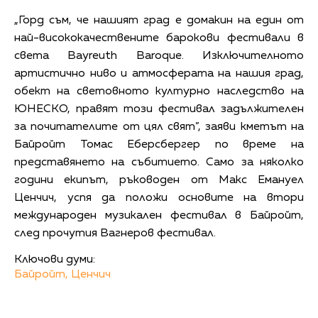
„Горд съм, че нашият град е домакин на един от
най-висококачествените барокови фестивали в
света Bayreuth Baroque. Изключителното
артистично ниво и атмосферата на нашия град,
обект на световното културно наследство на
ЮНЕСКО, правят този фестивал задължителен
за почитателите от цял ​​свят”, заяви кметът на
Байройт Томас Еберсбергер по време на
представянето на събитието. Само за няколко
години екипът, ръководен от Макс Емануел
Ценчич, успя да положи основите на втори
международен музикален фестивал в Байройт,
след прочутия Вагнеров фестивал.
Ключови думи:
Байройт,
Ценчич