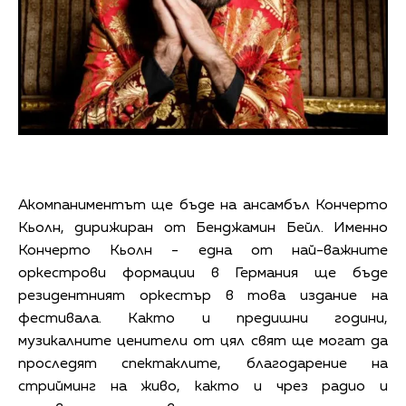
Акомпаниментът ще бъде на ансамбъл Кончерто
Кьолн, дирижиран от Бенджамин Бейл. Именно
Кончерто Кьолн - една от най-важните
оркестрови формации в Германия ще бъде
резидентният оркестър в това издание на
фестивала. Както и предишни години,
музикалните ценители от цял ​​свят ще могат да
проследят спектаклите, благодарение на
стрийминг на живо, както и чрез радио и