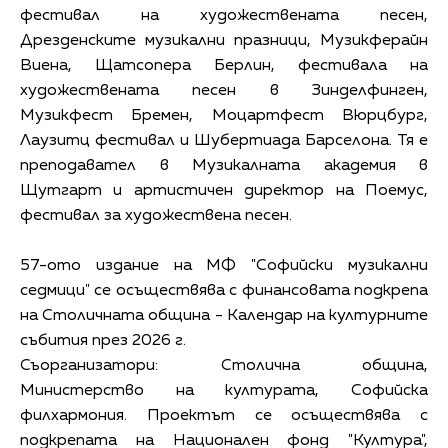
фестивал на художествената песен,
Дрезденските музикални празници, Музикферайн
Виена, Щатсопера Берлин, фестивала на
художествената песен в Зинделфинген,
Музикфест Бремен, Моцартфест Вюрцбург,
Лаузитц фестивал и Шубертиада Барселона. Тя е
преподавател в Музикалната академия в
Щутгарт и артистичен директор на Поемус,
фестивал за художествена песен.
57-ото издание на МФ "Софийски музикални
седмици" се осъществява с финансовата подкрепа
на Столичната община - Календар на културните
събития през 2026 г.
Съорганизатори: Столична община,
Министерство на културата, Софийска
филхармония. Проектът се осъществява с
подкрепата на Национален фонд "Култура",