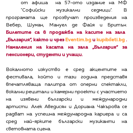
от афиша на 57-ото издание на МФ
"Софийски музикални седмици". В
програмата ще прозвучат произведения на
Вебер, Шуман, Мануел де Файя и Бритън.
Билетите са в продажба на касите на зала
„България“, както и чрез
Eventim.bg
и
kupibileti.bg
.
Намаления на касата на зала „България“ за
пенсионери, студенти и учащи.
Вокалното изкуство е сред акцентите на
фестивала, който и тази година представя
впечатляваща палитра от оперни спектакли,
вокални рецитали и камерни проекти с участието
на изявени български и международни
артисти. Алек Аведисян и Дориана Чакърова се
радват на успешна международна кариера и са
сред най-ярките български музиканти на
световната сцена.