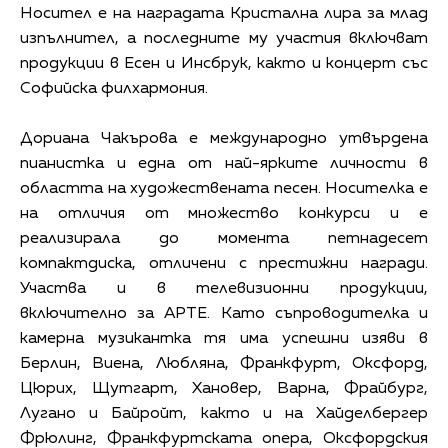
Носител е на наградата Кристална лира за млад
изпълнител, а последните му участия включват
продукции в Есен и Инсбрук, както и концерт със
Софийска филхармония.
Дориана Чакърова е международно утвърдена
пианистка и една от най-ярките личности в
областта на художествената песен. Носителка е
на отличия от множество конкурси и е
реализирала до момента петнадесет
компактдиска, отличени с престижни награди.
Участва и в телевизионни продукции,
включително за АРТЕ. Като съпроводителка и
камерна музикантка тя има успешни изяви в
Берлин, Виена, Любляна, Франкфурт, Оксфорд,
Цюрих, Щутгарт, Хановер, Варна, Фрайбург,
Лугано и Байройт, както и на Хайделбергер
Фрюлинг, Франкфуртската опера, Оксфордския