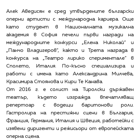
Алек Аведисян е сред утвърдените български
оперни артисти с международна кариера. Още
като студент в Националната музикална
академия в София печели първи награди на
международните конкурси „Елена Николай” и
„Панчо Владигеров”, както и Трета награда в
конкурса на „Театро лирико спериментале” в
Сполето, Италия. По-късно специализира и
работи с имена като Александрина Милчева,
Красимира Стоянова и Кири Те Канава.
От 2016 г. е солист на Тиролски държавен
театър, където изгражда впечатляващ
репертоар с водещи баритонови роли.
Гастролира на престижни сцени в България,
Франция, Германия, Италия и Швеция, работейки с
изявени диригенти и режисьори от европейската
оперна сцена.