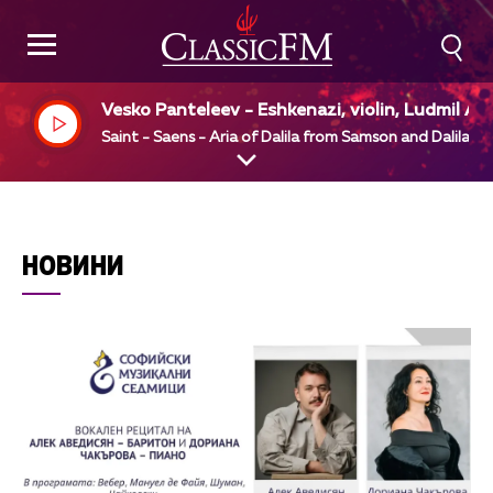
Vesko Panteleev - Eshkenazi, violin, Ludmil An
elov, piano
Saint - Saens - Aria of Dalila from Samson and Dalila
НОВИНИ