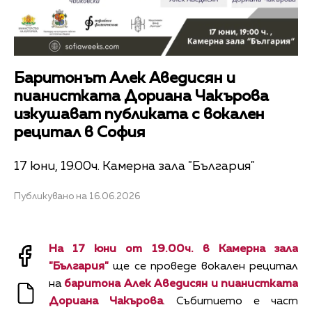
Баритонът Алек Аведисян и
пианистката Дориана Чакърова
изкушават публиката с вокален
рецитал в София
17 юни, 19.00ч. Камерна зала "България"
Публикувано на 16.06.2026
На 17 юни от 19.00ч. в Камерна зала
"България"
ще се проведе вокален рецитал
на
баритона Алек Аведисян и пианистката
Дориана Чакърова
. Събитието е част