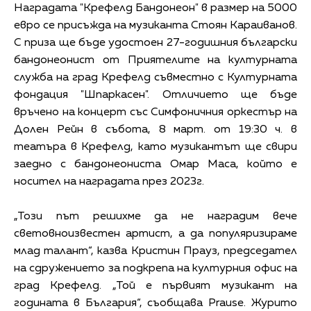
Наградата "Крефелд Бандонеон" в размер на 5000
евро се присъжда на музиканта Стоян Караиванов.
С приза ще бъде удостоен 27-годишния български
бандонеонист от Приятелите на културната
служба на град Крефелд съвместно с Културната
фондация "Шпаркасен". Отличието ще бъде
връчено на концерт със Симфоничния оркестър на
Долен Рейн в събота, 8 март. от 19:30 ч. в
театъра в Крефелд, като музикантът ще свири
заедно с бандонеониста Омар Маса, който е
носител на наградата през 2023г.
„Този ​​път решихме да не наградим вече
световноизвестен артист, а да популяризираме
млад талант“, казва Кристин Прауз, председател
на сдружението за подкрепа на културния офис на
град Крефелд. „Той е първият музикант на
годината в България“, съобщава Prause. Журито