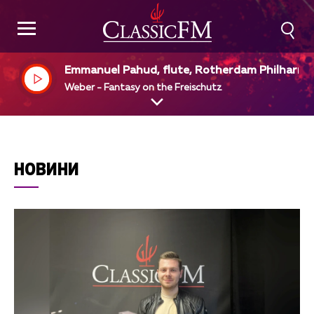
Emmanuel Pahud, flute, Rotherdam Philharm
ic Orchestra, Yannick Mezet - Seguin, dir
Weber - Fantasy on the Freischutz
НОВИНИ