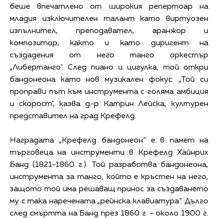
беше впечатлено от широкия репертоар на
младия изключителен талант като виртуозен
изпълнител, преподавател, аранжор и
композитор, както и като диригент на
създадения от него танго оркестър
„Либертанго". След пиано и цигулка, той откри
бандонеона като нов музикален фокус. „Той си
проправи път към инструмента с голяма амбиция
и скорост", казва д-р Катрин Лейска, културен
представител на град Крефелд.
Наградата „Крефелд бандонеон“ е в памет на
търговеца на инструменти в Крефелд Хайнрих
Банд (1821-1860 г.). Той разработва бандонеона,
инструмента за танго, който е кръстен на него,
защото той има решаващ принос за създаването
му с така наречената „рейнска клавиатура“. Дълго
след смъртта на Банд през 1860 г. - около 1900 г.