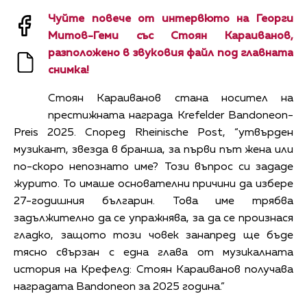
Чуйте повече от интервюто на Георги
Митов-Геми със Стоян Караиванов,
разположено в звуковия файл под главната
снимка!
Стоян Караиванов стана носител на
престижната награда Krefelder Bandoneon-
Preis 2025. Според Rheinische Post, “утвърден
музикант, звезда в бранша, за първи път жена или
по-скоро непознато име? Този въпрос си зададе
журито. То имаше основателни причини да избере
27-годишния българин. Това име трябва
задължително да се упражнява, за да се произнася
гладко, защото този човек занапред ще бъде
тясно свързан с една глава от музикалната
история на Крефелд: Стоян Караиванов получава
наградата Bandoneon за 2025 година.”