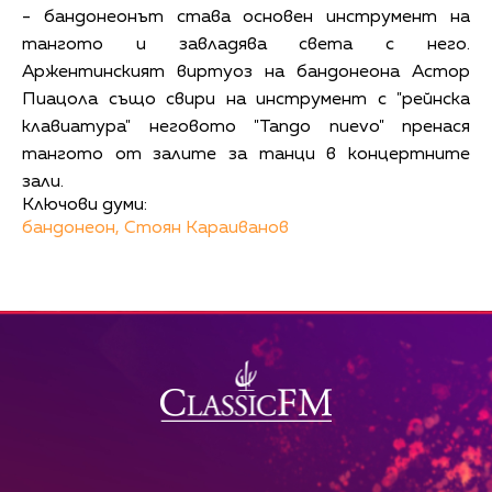
- бандонеонът става основен инструмент на
тангото и завладява света с него.
Аржентинският виртуоз на бандонеона Астор
Пиацола също свири на инструмент с "рейнска
клавиатура" неговото "Tango nuevo" пренася
тангото от залите за танци в концертните
зали.
Ключови думи:
бандонеон,
Стоян Караиванов