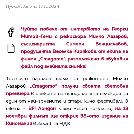
Публикувано на 13.11.2024
Чуйте повече от интервюто на Георги
Митов-Геми с режисьора Милко Лазаров,
съсценариста Симеон Венциславов,
продуцента Веселка Кирякова от екипа на
филма „Стадото“, разположено в звуковия
файл под главната снимка!
Третият игрален филм на режисьора Милко
Лазаров
„Стадото“ получи своята световна
премиера
в рамките на официалната селекция на
един от най-големите и стари кино фестивали в
света –
BFI Лондон
. Само месец по-късно,
на 13
ноември филмът ще открие 38-ото издание на
Киномания
в Зала 1 на НДК.