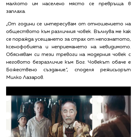
малкото им населено място се превръща в
заплаха.
„От години се интересувам от отношението на
обществото към различния човек. Вълнува ме как
се поражда усещането за страх от непознатото,
ксенофобията и неприемането на невидимото.
Обяснявам си тези тревоги на модерния човек с
неговото безразличие към Бог. Човекът обаче е
Божествено създание.“, споделя режисьорът
Милко Лазаров.