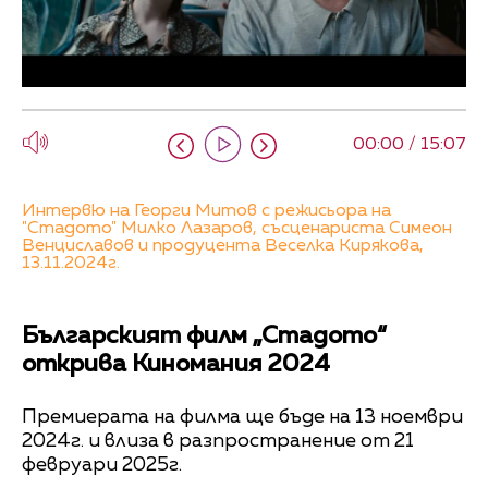
00:00 / 15:07
Интервю на Георги Митов с режисьора на
"Стадото" Милко Лазаров, съсценариста Симеон
Венциславов и продуцента Веселка Кирякова,
13.11.2024г.
Българският филм „Стадото“
открива Киномания 2024
Премиерата на филма ще бъде на 13 ноември
2024г. и влиза в разпространение от 21
февруари 2025г.