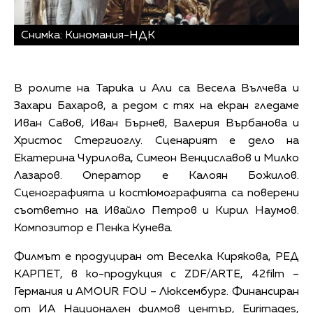
Снимка: Киномания-НДК
В ролите на Тарика и Али са Весела Вълчева и
Захари Бахаров, а редом с тях на екран гледаме
Иван Савов, Иван Бърнев, Валерия Върбанова и
Христос Стергиоглу. Сценарият е дело на
Екатерина Чурилова, Симеон Венциславов и Милко
Лазаров. Оператор e Калоян Божилов.
Сценографията и костюмографията са поверени
съответно на Ивайло Петров и Кирил Наумов.
Композитор е Пенка Кунева.
Филмът е продуциран от Веселка Кирякова, РЕД
КАРПЕТ, в ко-продукция с ZDF/ARTE, 42film –
Германия и AMOUR FOU – Люксембург. Финансиран
от ИА Национален филмов център, Eurimages,