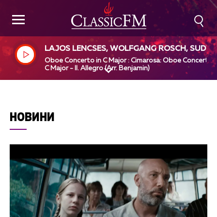
LAJOS LENCSES, WOLFGANG ROSCH, SUDW
STDEUTSCHES KAMMERORCHESTER PFORZH
Oboe Concerto in C Major : Cimarosa: Oboe Concerto i
IM, PAUL ANGERER, DOMENICO CIMAROSA
C Major - II. Allegro (Arr. Benjamin)
НОВИНИ