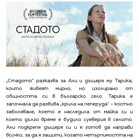
„Стадото“ разказва за Али и дъщеря му Тарика,
които живеят мирно, но изолирано от
общността си в българско село. Тарика е
започнала да развива „крила на пеперуда“ – костно
заболяване, което е наследила от майка си и
което дълго време е будило суеверия в селото.
Али подкрепя дъщеря си и е готов да направи
всичко, за да я защити, когато нетърпимостта на