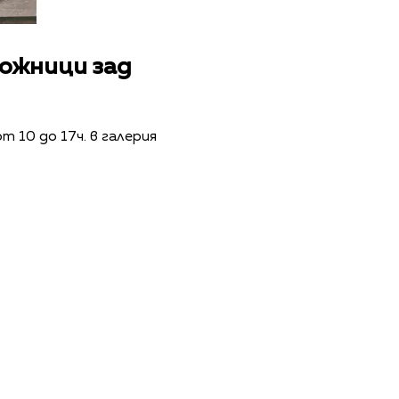
дожници зад
т 10 до 17ч. в галерия