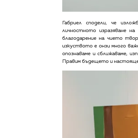
Габриел сподели, че излож
личностното изразяване на
благодарение на чието твор
изкуството е онзи много важе
опознаваме и сближаваме, из
Правим бъдещето и настоящет