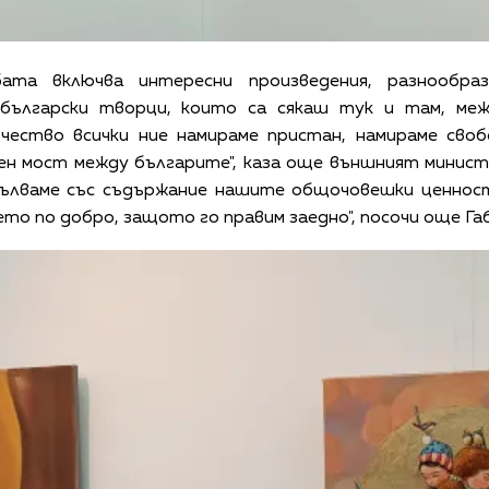
бата включва интересни произведения, разнообра
 български творци, които са сякаш тук и там, меж
чество всички ние намираме пристан, намираме сво
н мост между българите", каза още външният министъ
пълваме със съдържание нашите общочовешки ценност
о по добро, защото го правим заедно", посочи още Га