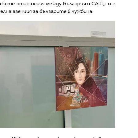
еските отношения между България и САЩ, и е
лна агенция за българите в чужбина.