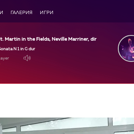
И
ГАЛЕРИЯ
ИГРИ
 Martin in the Fields, Neville Marriner, dir
Sonata N 1 in G dur
layer
layer