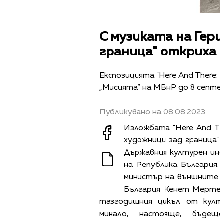
С музиката на Гер
граница" откриха 
Експозицията "Here And There:
„Мисията“ на МВнР до 8 септе
Публикувано на 08.08.2023
Изложбата "Here And Th
художници зад граница"
Държавния културен и
на Република България
министър на външните 
България Кенет Мертен
тазгодишния цикъл от култ
минало, настояще, бъдещ