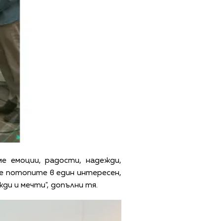
е емоции, радости, надежди,
 се потопите в един интересен,
жди и мечти", допълни тя.