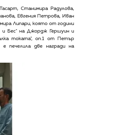
Тасарт, Станимира Радулова,
манова, Евгения Петрова, Иван
омира Липари, която от години
 и Бес" на Джордж Гершуин и
лка токата", оп.1 от Петър
 е печелила две награди на