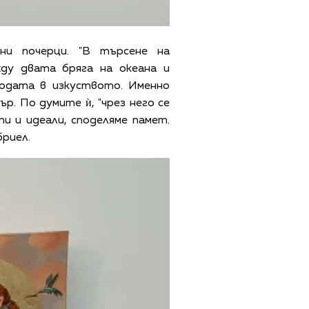
зни почерци. "В търсене на
ду двата бряга на океана и
бодата в изкуството. Именно
р. По думите ѝ, "чрез него се
и и идеали, споделяме памет.
бриел.