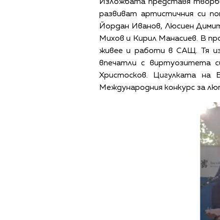
Изложбата представя творби
развиват артистичния си по
Йордан Иванов, Люсиен Димитр
Михов и Кирил Манасиев. В пр
живее и работи в САЩ. Тя и
впечатли с виртуозитета с
Христосков. Цигулката на 
Международния конкурс за лю