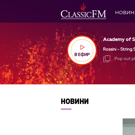
НОВИН
Academy of St.
Rossini - String 
В ЕФИР
Pop out p
Pop out p
НОВИНИ