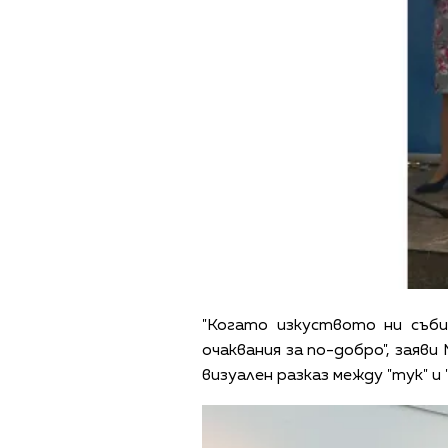
"Когато изкуството ни съби
очаквания за по-добро", заяви
визуален разказ между "тук" и