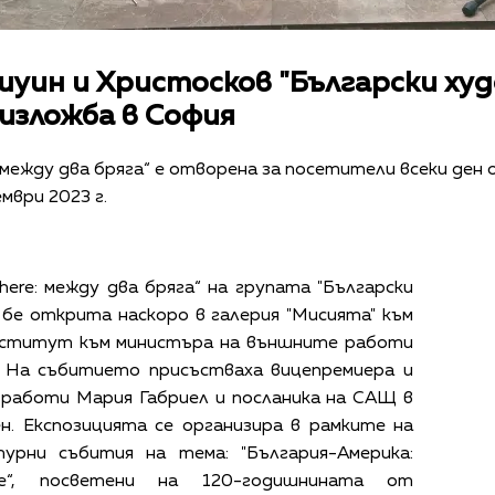
шуин и Христосков "Български ху
изложба в София
 между два бряга“ е отворена за посетители всеки ден о
мври 2023 г.
ere: между два бряга“ на групата "Български
 бе открита наскоро в галерия "Мисията" към
нститут към министъра на външните работи
. На събитието присъстваха вицепремиера и
работи Мария Габриел и посланика на САЩ в
. Експозицията се организира в рамките на
урни събития на тема: "България-Америка:
е“, посветени на 120-годишнината от