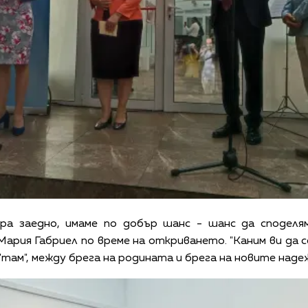
ра заедно, имаме по добър шанс - шанс да споделям
 Мария Габриел по време на откриването. "Каним ви да
 "там", между брега на родината и брега на новите наде