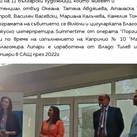
 на 11 български художници, които живеят и
тенциал отвъд Океана: Татяна Авджиева, Атанаска 
ов, Василен Васевски, Мариана Калъчева, Камелия То
ограмата на събитието се включи и цигуларката Благ
зкусно интерпретира Summertime от операта "Порги
и по време на изпълнението на Капричио № 10 "Ма
Благомира Липари е изработена от Владо Тилев и
тиери в САЩ през 2022г.