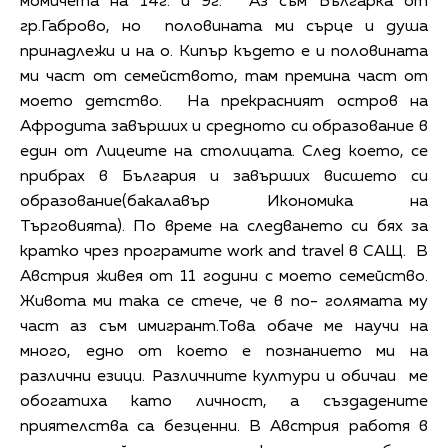
момичета на 14г. и 9г. "Аз съм Българка от
гр.Габрово, но половината ми сърце и душа
принадлежи и на о. Кипър където е и половината
ми част от семейството, там премина част от
моето детство. На прекрасният остров на
Афродита завърших и средното си образование в
един от Лицеите на столицата. След което, се
прибрах в България и завърших висшето си
образование(бакалавър Икономика на
Търговията). По време на следването си бях за
кратко чрез програмите work and travel в САЩ. В
Австрия живея от 11 години с моето семейство.
Живота ми така се стече, че в по- голямата му
част аз съм имигрант.Това обаче ме научи на
много, едно от което е познанието ми на
различни езици. Различните култури и обичаи ме
обогатиха като личност, а създадените
приятелства са безценни. В Австрия работя в