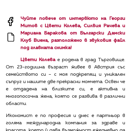
Чуйте повече от интервюто на Георги
Митов с
Цвети Колева
, Силвия Рачева
и
Мариана Баракова от Български Дамски
Клуб Виена, разположено в звуковия файл
под главната снимка!
Цвети Колева
е родена в град Търговище.
От 23-годишна възраст живее в Австрия със
семейството си – с моя подкрепящ и уникален
съпруг и нашите две прекрасни момчета. Освен че
е отдаденa на близките си, е активна и
многопосочна жена, която се развива в различни
области.
Икономист е по професия и днес е партньор в
голяма международна компания за здраве и
красота, което й дава възможност ежедневно да