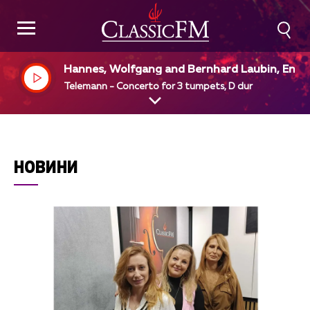
Hannes, Wolfgang and Bernhard Laubin, Engli
h Chamber Orchestra, Simon Preston, dir
Telemann - Concerto for 3 tumpets, D dur
НОВИНИ