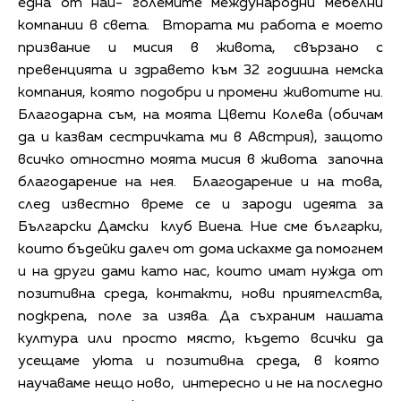
една от най- големите международни мебелни
компании в света. Втората ми работа е моето
призвание и мисия в живота, свързано с
превенцията и здравето към 32 годишна немска
компания, която подобри и промени животите ни.
Благодарна съм, на моята Цвети Колева (обичам
да и казвам сестричката ми в Австрия), защото
всичко отностно моята мисия в живота започна
благодарение на нея. Благодарение и на това,
след известно време се и зароди идеята за
Български Дамски клуб Виена. Ние сме българки,
които бъдейки далеч от дома искахме да помогнем
и на други дами като нас, които имат нужда от
позитивна среда, контакти, нови приятелства,
подкрепа, поле за изява. Да съхраним нашата
култура или просто място, където всички да
усещаме уюта и позитивна среда, в която
научаваме нещо ново, интересно и не на последно