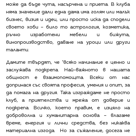
може да бъде чута, насърчена и приета. В клуба
няма значение дали една дама има голям или малък
бизнес, визия и идеи, или просто иска да сподели
своето хоби – било то астрология, козметика,
ръчно изработени мебели и бижута,
винопроизводство, даване на уроци или други
таланти.
Дамите твърдят, че "всяко начинание е ценно и
заслужава подкрепа. Най-важното в нашата
общност е взаимопомощта. Всеки от нас
допринася със своята професия, умения и опит, за
да помага на другия. Така изграждаме не просто
клуб, а приятелства и мрежа от доверие и
подкрепа. Всичко, което правим, е изцяло на
доброволна и хуманитарна основа – влагаме
време, енергия и лични средства, без никаква
материална изгода. Но за съжаление, досега не