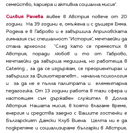
семейство, кариера и активна социална мисия".
Силвия Рачева
живее в Австрия повече от 20
години. На 39 години е, омъжена и с дъщеря Емма.
Родена е в Габрово и е завършила Априловската
гимназия със специалност "История", мечтаейки да
стана археолог. "След като се преместих в
Австрия, поради любов и то от Габрово,
мечтаейки да завърша медицина, но работеща в
Catering , за да се издържам, се преориентирах и
завърших за Физиотерапевт , начална психология
и за да не е пълна палитрата и елементарна
педагогика. От 13 години работа в тази сфера и
настоящем съм държавен служител в Долна
Австрия. Нашата мисия, в която влагаме време,
енергия и средства заедно с Вашите гостенки е
Българският Дамски Клуб Виена. Целта ни е да
подкрепяме и социализираме българки в Австрия,