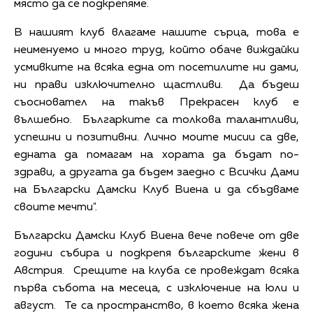
място да се подкрепяме.
В нашият клуб влагаме нашите сърца, това е
неименуемо и много труд, който обаче виждайки
усмивките на всяка една от посетилите ни дами,
ни прави изключително щастливи. Да бъдеш
съосновател на такъв Прекрасен клуб е
вълшебно. Българките са толкова талантливи,
успешни и позитивни. Лично моите мисии са две,
едната да помагам на хората да бъдат по-
здрави, а другата да бъдем заедно с Всички Дами
на Български Дамски Клуб Виена и да сбъдваме
своите мечти".
Български Дамски Клуб Виена вече повече от две
години събира и подкрепя българските жени в
Австрия. Срещите на клуба се провеждат всяка
първа събота на месеца, с изключение на юли и
август. Те са пространство, в което всяка жена