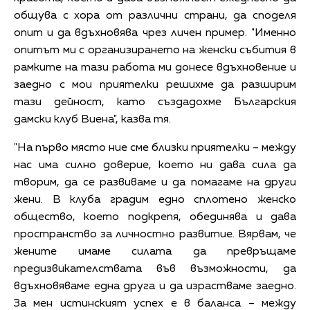
общува с хора от различни страни, да споделя
опит и да вдъхновява чрез личен пример. "Именно
опитът ми с организирането на женски събития в
рамките на тази работа ми донесе вдъхновение и
заедно с мои приятелки решихме да разширим
тази дейност, като създадохме Българския
дамски клуб Виена", казва тя.
"На първо място ние сме близки приятелки – между
нас има силно доверие, което ни дава сила да
творим, да се развиваме и да помагаме на други
жени. В клуба градим едно сплотено женско
общество, което подкрепя, обединява и дава
пространство за личностно развитие. Вярвам, че
жените имаме силата да превръщаме
предизвикателствата във възможности, да
вдъхновяваме една друга и да израстваме заедно.
За мен истинският успех е в баланса – между