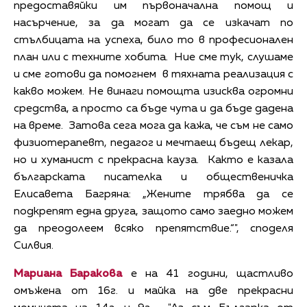
предоставяйки им първоначална помощ и
насърчение, за да могат да се изкачат по
стълбицата на успеха, било то в професионален
план или с техните хобита. Ние сме тук, слушаме
и сме готови да помогнем в тяхната реализация с
какво можем. Не винаги помощта изисква огромни
средства, а просто са бъде чута и да бъде дадена
на време. Затова сега мога да кажа, че съм не само
физиотерапевт, педагог и мечтаещ бъдещ лекар,
но и хуманист с прекрасна кауза. Както е казала
българската писателка и общественичка
Елисавета Багряна: „Жените трябва да се
подкрепят една друга, защото само заедно можем
да преодолеем всяко препятствие.“", споделя
Силвия.
Мариана Баракова
е на 41 години, щастливо
омъжена от 16г. и майка на две прекрасни