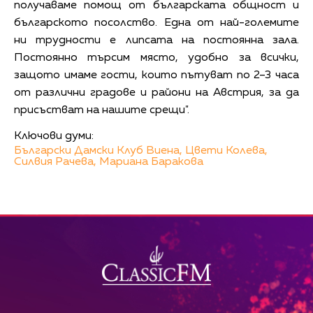
получаваме помощ от българската общност и
българското посолство. Една от най-големите
ни трудности е липсата на постоянна зала.
Постоянно търсим място, удобно за всички,
защото имаме гости, които пътуват по 2–3 часа
от различни градове и райони на Австрия, за да
присъстват на нашите срещи".
Ключови думи:
Български Дамски Клуб Виена,
Цвети Колева,
Силвия Рачева,
Мариана Баракова