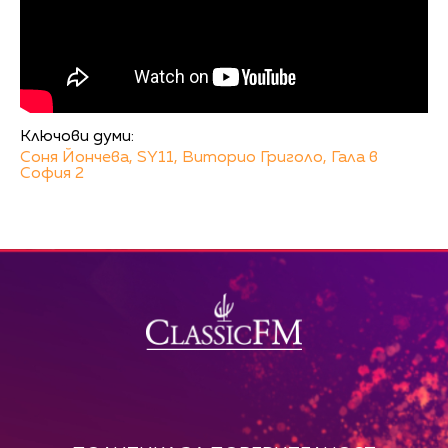
Ключови думи:
Соня Йончева,
SY11,
Виторио Григоло,
Гала в
София 2