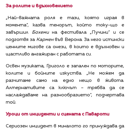
За ролите и вдъхновението
„Най-важната роля е тази, която играя в
момента“, казва тенорът, който току-що е
завършил
Бохеми
на фестивала „Пучини“ и се
подготвя за
Кармен
във Верона. За него истински
ценните мигове са онези, в които е вдъхновен и
щастливо ангажиран с работата си.
Освен музиката, Григоло е запален по моторите,
колите и бойните изкуства. „Не можем да
разчитаме само на едно нещо в живота.
Алтернативите са ключът – трябва да се
наслаждаваме на разнообразието“, подчертава
той.
Уроци от инциденти и сцената с Павароти
Сериозен инцидент в миналото го принуждава да