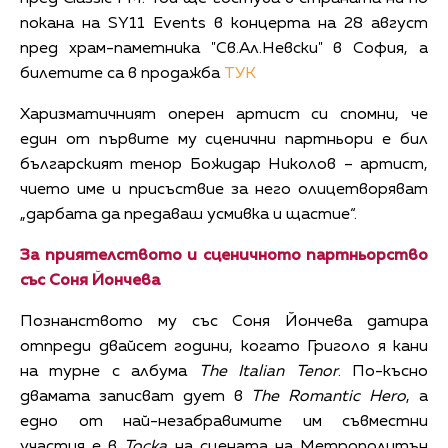
покана на SY11 Events в концерта на 28 август
пред храм-паметника "Св.Ал.Невски" в София, а
билетите са в продажба
ТУК
Харизматичният оперен артист си спомни, че
един от първите му сценични партньори е бил
българският тенор Божидар Николов – артист,
чието име и присъствие за него олицетворяват
„дарбата да предаваш усмивка и щастие“.
За приятелството и сценичното партньорство
със Соня Йончева
Познанството му със Соня Йончева датира
отпреди двайсет години, когато Григоло я кани
на турне с албума
The Italian Tenor
. По-късно
двамата записват дует в
The Romantic Hero
, а
едно от най-незабравимите им съвместни
участия е в
Тоска
на сцената на Метрополитън