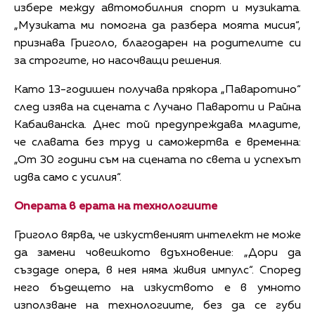
избере между автомобилния спорт и музиката.
„Музиката ми помогна да разбера моята мисия“,
признава Григоло, благодарен на родителите си
за строгите, но насочващи решения.
Като 13-годишен получава прякора „Паваротино“
след изява на сцената с Лучано Павароти и Райна
Кабаиванска. Днес той предупреждава младите,
че славата без труд и саможертва е временна:
„От 30 години съм на сцената по света и успехът
идва само с усилия“.
Операта в ерата на технологиите
Григоло вярва, че изкуственият интелект не може
да замени човешкото вдъхновение: „Дори да
създаде опера, в нея няма живия импулс“. Според
него бъдещето на изкуството е в умното
използване на технологиите, без да се губи