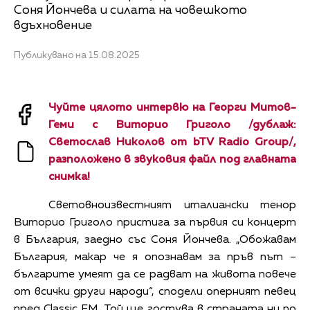
Соня Йончева и силата на човешкото
вдъхновение
Публикувано на 15.08.2025
Чуйте цялото интервю на Георги Митов-
Геми с Виторио Григоло /дублаж:
Светослав Николов от bTV Radio Group/,
разположено в звуковия файл под главната
снимка!
Световноизвестният италиански тенор
Виторио Григоло пристига за първия си концерт
в България, заедно със Соня Йончева. „Обожавам
България, макар че я опознавам за пръв път –
българите умеят да се радват на живота повече
от всички други народи“, сподели оперният певец
пред Classic FM. Той ще гостува в страната ни по