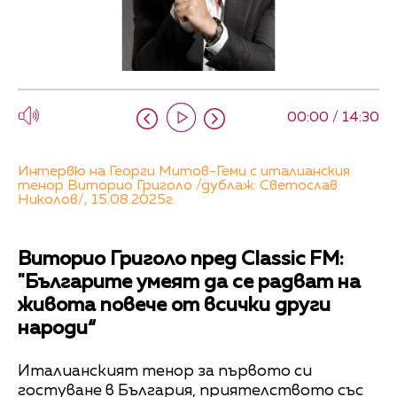
00:00 / 14:30
Интервю на Георги Митов-Геми с италианския
тенор Виторио Григоло /дублаж: Светослав
Николов/, 15.08.2025г.
Виторио Григоло пред Classic FM:
"Българите умеят да се радват на
живота повече от всички други
народи“
Италианският тенор за първото си
гостуване в България, приятелството със