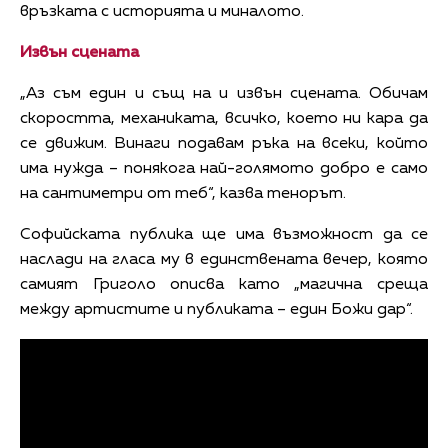
връзката с историята и миналото.
Извън сцената
„Аз съм един и същ на и извън сцената. Обичам
скоростта, механиката, всичко, което ни кара да
се движим. Винаги подавам ръка на всеки, който
има нужда – понякога най-голямото добро е само
на сантиметри от теб“, казва тенорът.
Софийската публика ще има възможност да се
наслади на гласа му в единствената вечер, която
самият Григоло описва като „магична среща
между артистите и публиката – един Божи дар“.