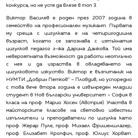
конкурса, но не успя да влезе в топ 3.
Виктор Василев е роден през 2007 година в
семейство на професионален музикант. Първата
му среща с цигулката е на четиригодишна
възраст, когато се запознава с изтъкнатия
цигулков педагог г-жа Дарина Данкова. Той има
невероятната възможност да работи неотлъчно
с нея и да израства в овладяването на
цигулковото изкуство. Виктор е възпитаник на
НУМТИ „Добрин Петков“ – Пловдив, но успоредно
с това вече втора година е извънреден младши
студент в Нов български университет – София в
класа на проф. Марио Хосен (Австрия). Участва в
майсторските класове на световно известни
изпълнители и преподаватели по цигулка като
проф. Жерар Пуле, проф. Михаел Фришеншлагер,
проф. Елизабет Кропфич, проф. Юлиус Хорват.