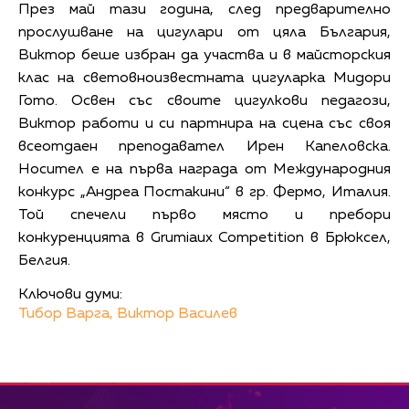
През май тази година, след предварително
прослушване на цигулари от цяла България,
Виктор беше избран да участва и в майсторския
клас на световноизвестната цигуларка Мидори
Гото. Освен със своите цигулкови педагози,
Виктор работи и си партнира на сцена със своя
всеотдаен преподавател Ирен Капеловска.
Носител е на първа награда от Международния
конкурс „Андреа Постакини“ в гр. Фермо, Италия.
Той спечели първо място и пребори
конкуренцията в Grumiaux Competition в Брюксел,
Белгия.
Ключови думи:
Тибор Варга,
Виктор Василев