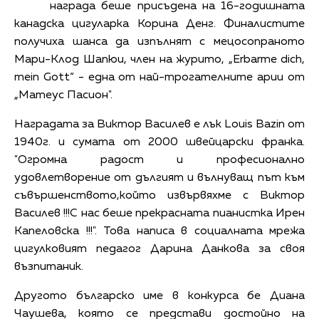
награда беше присъдена на 16-годишната
канадска цигуларка Корина Денг. Финалистите
получиха шанса да изпълнят с мецосопраното
Мари-Клод Шапюи, член на журито, „Erbarme dich,
mein Gott“ - една от най-трогателните арии от
„Матеус Пасион".
Наградата за Виктор Василев е лък Louis Bazin от
1940г. и сумата от 2000 швейцарски франка.
"Огромна радост и професионално
удовлетворение от дългият и вълнуващ път към
съвършенството,който извървяхме с Виктор
Василев !!!С нас беше прекрасната пианистка Ирен
Капеловска !!!". Това написа в социалната мрежа
цигулковият педагог Дарина Данкова за своя
възпитаник.
Другото българско име в конкурса бе Диана
Чаушева, която се представи достойно на