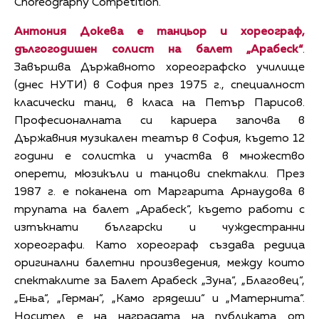
Choreography Competition.
Антония Докева
е танцьор и хореограф,
дългогодишен солист на балет „Арабеск“
.
Завършва Държавното хореографско училище
(днес НУТИ) в София през 1975 г., специалност
класически танц, в класа на Петър Парисов.
Професионалната си кариера започва в
Държавния музикален театър в София, където 12
години е солистка и участва в множество
оперети, мюзикъли и танцови спектакли. През
1987 г. е поканена от Маргарита Арнаудова в
трупата на балет „Арабеск“, където работи с
изтъкнати български и чуждестранни
хореографи. Като хореограф създава редица
оригинални балетни произведения, между които
спектаклите за Балет Арабеск „Зуна“, „Благовец“,
„Еньа“, „Герман“, „Камо грядеши“ и „Матернита“.
Носител е на наградата на публиката от