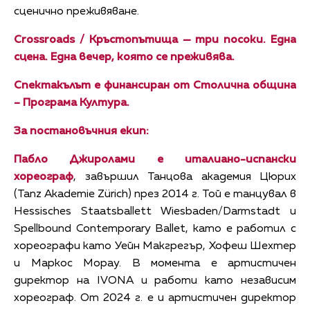
сценично преживяване.
Crossroads / Кръстопътища — три посоки. Една
сцена. Една вечер, която се преживява.
Спектакълът е финансиран от Столична община
– Програма Култура.
За постановъчния екип:
Пабло Джиролами е италиано-испански
хореограф
, завършил Танцова академия Цюрих
(Tanz Akademie Zürich) през 2014 г. Той е танцувал в
Hessisches Staatsballett Wiesbaden/Darmstadt и
Spellbound Contemporary Ballet, като е работил с
хореографи като Уейн Макгрегър, Хофеш Шехтер
и Маркос Морау. В момента е артистичен
директор на IVONA и работи като независим
хореограф. От 2024 г. е и артистичен директор