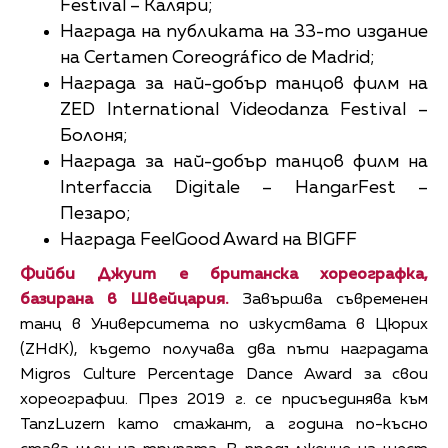
Festival – Каляри;
Награда на публиката на 33-то издание
на Certamen Coreográfico de Madrid;
Награда за най-добър танцов филм на
ZED International Videodanza Festival –
Болоня;
Награда за най-добър танцов филм на
Interfaccia Digitale – HangarFest –
Пезаро;
Награда FeelGood Award на BIGFF
Фийби Джуит е британска хореографка,
базирана в Швейцария.
Завършва съвременен
танц в Университета по изкуствата в Цюрих
(ZHdK), където получава два пъти наградата
Migros Culture Percentage Dance Award за свои
хореографии. През 2019 г. се присъединява към
TanzLuzern като стажант, а година по-късно