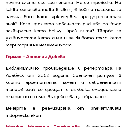
почти слети със системата. Не се тревожи. Но
какво означава това в свят, в който мисълта за
замяна виси като яркочервен предупредителен
знак? Кога крехката човечност рискува да бъде
захвърлена като боклук край пътя? Творба за
уязвимостта като сила и за живото тяло като
територия на незаменимост.
Герман – Антония Докева
Емблематично произведение в репертоара на
Арабеск от 2002 година. Сценичен ритуал, в
който архетипната памет и съвременният
танцов език се срещат с дълбока емоционална
плътност и силно въздействаща образност.
Вечерта е реализирана от впечатляващ
творчески екип: