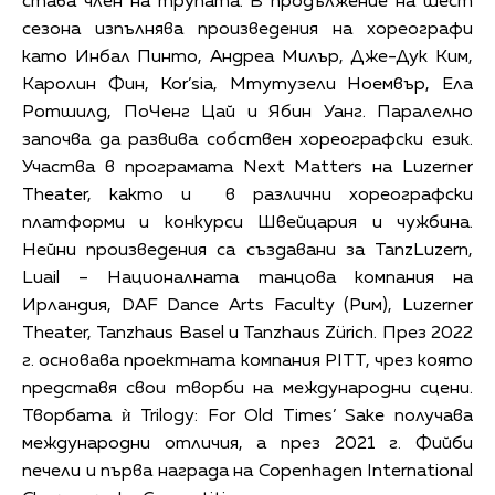
става член на трупата. В продължение на шест
сезона изпълнява произведения на хореографи
като Инбал Пинто, Андреа Милър, Дже-Дук Ким,
Каролин Фин, Kor’sia, Мтутузели Ноемвър, Ела
Ротшилд, ПоЧенг Цай и Ябин Уанг. Паралелно
започва да развива собствен хореографски език.
Участва в програмата Next Matters на Luzerner
Theater, както и в различни хореографски
платформи и конкурси Швейцария и чужбина.
Нейни произведения са създавани за TanzLuzern,
Luail – Националната танцова компания на
Ирландия, DAF Dance Arts Faculty (Рим), Luzerner
Theater, Tanzhaus Basel и Tanzhaus Zürich. През 2022
г. основава проектната компания PITT, чрез която
представя свои творби на международни сцени.
Творбата ѝ Trilogy: For Old Times’ Sake получава
международни отличия, а през 2021 г. Фийби
печели и първа награда на Copenhagen International