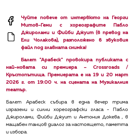
Чуйте повече от интервюто на Георги
Митов-Геми с хореографите Пабло
Джиролами и Фийби Джуит (в превод на
Ели Чолакова), разположено в звуковия
файл под главната снимка!
Балет "Арабеск" провокира публиката с
най-новата си премиера – Crossroads /
Кръстопътища. Премиерата е на 19 и 20 март
2026 г. от 19:00 ч. на сцената на Музикалния
театър.
Балет Арабеск събира в една вечер трима
изразени и силни хореографски гласа - Пабло
Джиролами, Фийби Джуит и Антония Докева , в
мащабен танцов диалог за настоящето, паметта
и избора.