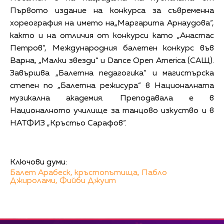
Първото издание на конкурса за съвременна
хореография на името на„Маргарита Арнаудова“,
както и на отличия от конкурси като „Анастас
Петров“, Международния балетен конкурс във
Варна, „Малки звезди“ и Dance Open America (САЩ).
Завършва „Балетна педагогика“ и магистърска
степен по „Балетна режисура“ в Националната
музикална академия. Преподавала е в
Националното училище за танцово изкуство и в
НАТФИЗ „Кръстьо Сарафов“.
Ключови думи:
Балет Арабеск,
кръстопътища,
Пабло
Джиролами,
Фийби Джуит