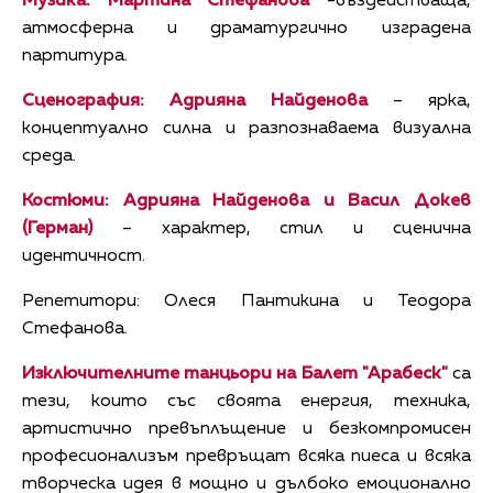
Музика: Мартина Стефанова
-въздействаща,
атмосферна и драматургично изградена
партитура.
Сценография: Адрияна Найденова
– ярка,
концептуално силна и разпознаваема визуална
среда.
Костюми: Адрияна Найденова и Васил Докев
(Герман)
– характер, стил и сценична
идентичност.
Репетитори: Олеся Пантикина и Теодора
Стефанова.
Изключителните танцьори на Балет "Арабеск"
са
тези, които със своята енергия, техника,
артистично превъплъщение и безкомпромисен
професионализъм превръщат всяка пиеса и всяка
творческа идея в мощно и дълбоко емоционално