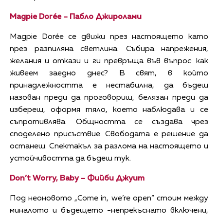
Magpie Dorée – Пабло Джиролами
Magpie Dorée се движи през настоящето като
през разпиляна светлина. Събира напрежения,
желания и откази и ги превръща във въпрос: как
живеем заедно днес? В свят, в който
принадлежността е нестабилна, да бъдеш
назован преди да проговориш, белязан преди да
избереш, оформя тяло, което наблюдава и се
съпротивлява. Общността се създава чрез
споделено присъствие. Свободата е решение да
останеш. Спектакъл за разлома на настоящето и
устойчивостта да бъдеш тук.
Don’t Worry, Baby – Фийби Джуит
Под неоновото „Come in, we’re open“ стоим между
миналото и бъдещето -непрекъснато включени,