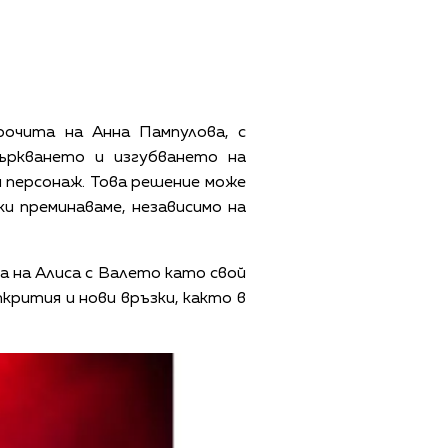
очита на Анна Пампулова, с
ъркването и изгубването на
я персонаж. Това решение може
и преминаваме, независимо на
 на Алиса с Валето като свой
рития и нови връзки, както в