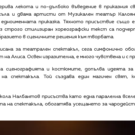
грива лекота и по-дълбоко въведение в приказния св
къла и двама артисти от Музикален театър Калоян
едноименната приказка. Тяхното присъствие също е
ез строго стилизиран хореографски текст са подче
бразието в сценичните решения към творбата.
писана за театрален спектакъл, сега симфонично обо
на Алиса. Освен изразителна, е много чувствена и с пр
на сценографията и костюмите, допълва идеята за
на спектакъла. Той създава един магичен свят, 
кола Налбантов присъства като една паралелна вселе
та на спектакъла, обогатява усещането за чародейст