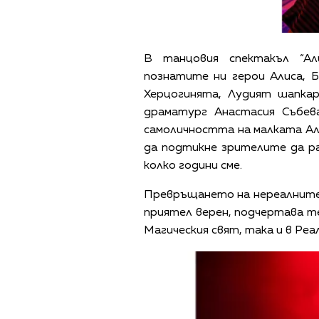
В танцовия спектакъл “А
познатите ни герои Алиса, Б
Херцогинята, Лудият шапка
драматург Анастасия Събев
самоличността на малката Али
да подтикне зрителите да ра
колко години сме.
Превръщането на нереалните 
приятел верен, подчертава т
Магическия свят, така и в Ре