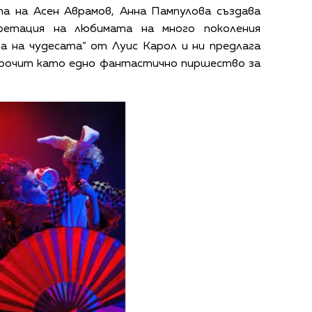
а на Асен Аврамов, Анна Пампулова създава
претация на любимата на много поколения
а на чудесата“ от Луис Карол и ни предлага
 прочит като едно фантастично пиршество за