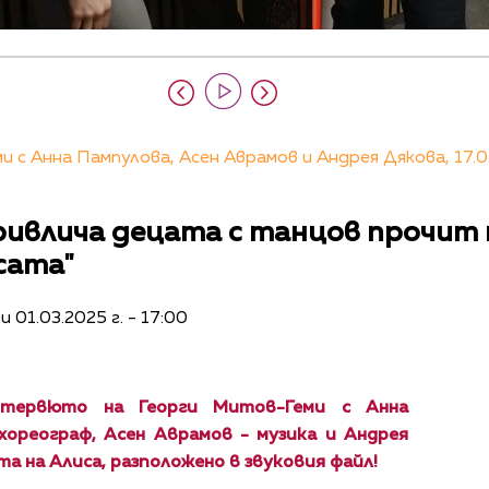
 с Анна Пампулова, Асен Аврамов и Андрея Дякова, 17.0
ривлича децата с танцов прочит н
сата"
и 01.03.2025 г. - 17:00
тервюто на Георги Митов-Геми с Анна
хореограф, Асен Аврамов - музика и Андрея
та на Алиса, разположено в звуковия файл!