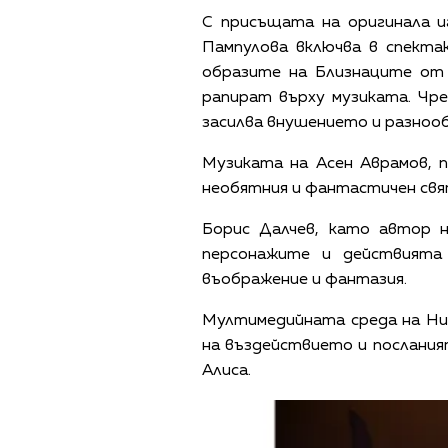
С присъщата на оригинала и
Пампулова включва в спекта
образите на Близнаците от 
рапират върху музиката. Чр
засилва внушението и разноо
Музиката на Асен Аврамов, 
необятния и фантастичен свят 
Борис Далчев, като автор 
персонажите и действията 
въображение и фантазия.
Мултимедийната среда на Ни
на въздействието и послания
Алиса.