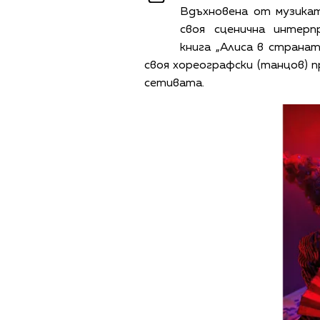
Вдъхновена от музикат
своя сценична интер
книга „Алиса в странат
своя хореографски (танцов)
сетивата.