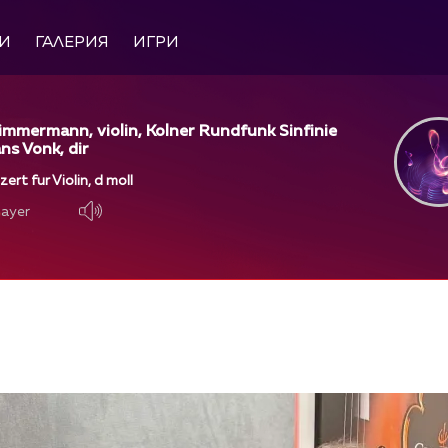
И
ГАЛЕРИЯ
ИГРИ
immermann, violin, Kolner Rundfunk Sinfinie
ns Vonk, dir
rt fur Violin, d moll
layer
layer