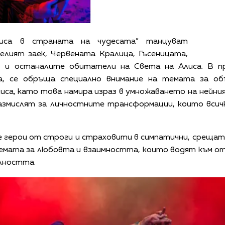
лиса в страната на чудесата” танцуват
елият заек, Червената Кралица, Гъсеницата,
р и останалите обитатели на Света на Алиса. В пр
а, се обръща специално внимание на темата за об
са, като това намира израз в умножаването на нейни
змислят за личностните трансформации, които всичк
герои от строги и страховити в симпатични, срещата
емата за любовта и взаимността, които водят към отк
алността.