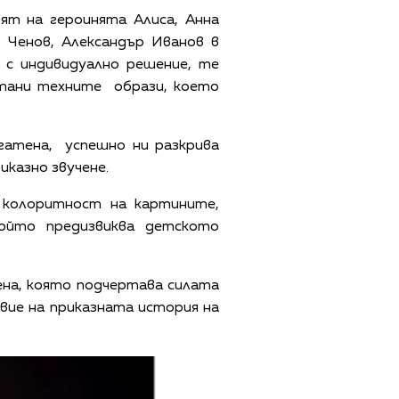
ят на героинята Алиса, Анна
 Ченов, Александър Иванов в
 с индивидуално решение, те
ртани техните образи, което
гатена, успешно ни разкрива
иказно звучене.
 колоритност на картините,
който предизвиква детското
на, която подчертава силата
вие на приказната история на