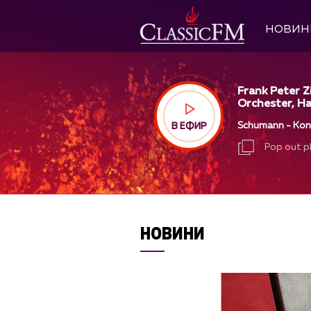
НОВИН
Frank Peter Z
Orchester, Ha
Schumann - Konze
В ЕФИР
Pop out p
Pop out p
НОВИНИ