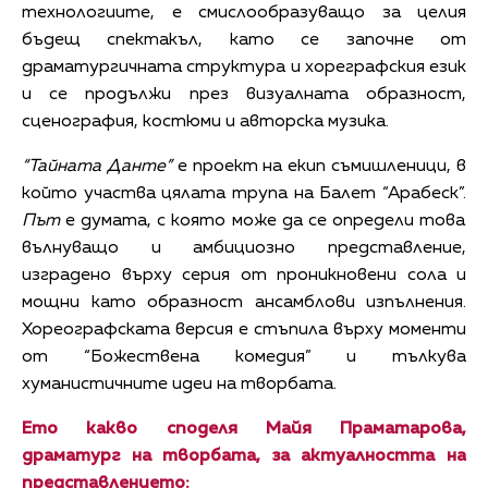
технологиите, е смислообразуващо за целия
бъдещ спектакъл, като се започне от
драматургичната структура и хореграфския език
и се продължи през визуалната образност,
сценография, костюми и авторска музика.
“Тайната Данте”
е проект на екип съмишленици, в
който участва цялата трупа на Балет “Арабеск”.
Път
е думата, с която може да се определи това
вълнуващо и амбициозно представление,
изградено върху серия от проникновени сола и
мощни като образност ансамблови изпълнения.
Хореографската версия е стъпила върху моменти
от “Божествена комедия” и тълкува
хуманистичните идеи на творбата.
Ето какво споделя Майя Праматарова,
драматург на творбата, за актуалността на
представлението: