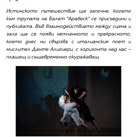
Истинското пътешествие ще започне, когато
към трупата на Балет “Арабеск” се
присъедини и
публиката. Във взаимодействието между сцена и
зала ще се появи
нетленното и прекрасното,
което днес ни свързва с италианския поет и
мислител Данте Алигиери, с хоризонта над нас –
плашещ и същевременно окуражаващ.