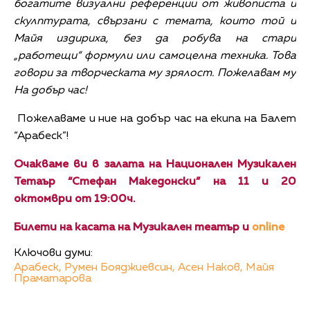
богатите визуални референции от живописта и
скулптурата, свързани с темата, които той и
Майя издириха, без да робува на стари
„работещи“ формули или самоцелна техника. Това
говори за творческата му зрялост. Пожелавам му
На добър час!
Пожелаваме и ние на добър час на екипа на Балет
“Арабеск”!
Очакваме ви в залата на Национален Музикален
Тетаър “Стефан Македонски” на 11 и 20
октомври от 19:00ч.
Билети на касата на Музикален театър и
online
Ключови думи:
Арабеск,
Румен Бояджиевсин,
Асен Наков,
Майя
Праматарова