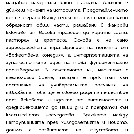
мащабни намерения като «Тайната Данте» е
движещ момент на историята. Представлението
ще се изгради върху серия от сола и мощни като
образност общи части, решавани в жанрови
ключове: от висока трагедия до лирични сцени,
пасторал и гротеска. Основа е не само
хореографската транскрипция на моменти от
«Божествена комедия», а интерпретацията на
хуманистичните идеи на това фундаментално
произведение. В сгъстеното ни, наситено с
технологии време, танцът е пряк път към
постигане на универсалните послания на
творбата. Това ще е своего рода пътешествие
през вековете и идеите от античността и
средновековието до наши дни с препратки към
класическото наследство. Връзката между
натрупванията през хилядолетията и новото,
дошло с развитието на изкуството и