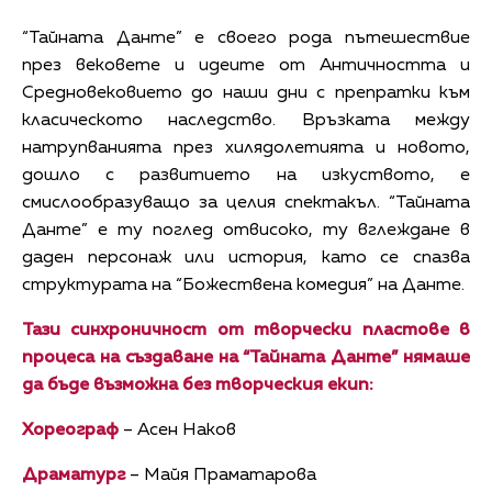
“Тайната Данте” е своего рода пътешествие
през вековете и идеите от Античността и
Средновековието до наши дни с препратки към
класическото наследство. Връзката между
натрупванията през хилядолетията и новото,
дошло с развитието на изкуството, е
смислообразуващо за целия спектакъл. “Тайната
Данте” е ту поглед отвисоко, ту вглеждане в
даден персонаж или история, като се спазва
структурата на “Божествена комедия” на Данте.
Тази синхроничност от творчески пластове в
процеса на създаване на “Тайната Данте” нямаше
да бъде възможна без творческия екип:
Хореограф
– Асен Наков
Драматург
– Майя Праматарова