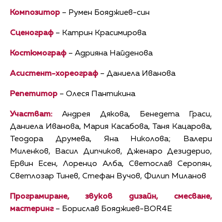
Композитор
– Румен Бояджиев-син
Сценограф
– Катрин Красимирова
Костюмограф
– Адрияна Найденова
Асистент-хореограф
– Даниела Иванова
Репетитор
– Олеся Пантикина
Участват:
Андрея Дякова, Бенедета Граси,
Даниела Иванова, Мария Касабова, Таня Кацарова,
Теодора Друмева, Яна Николова; Валери
Миленков, Васил Дипчиков, Дженаро Дезидерио,
Ервин Есен, Лоренцо Алба, Светослав Серопян,
Светлозар Тинев, Стефан Вучов, Филип Миланов
Програмиране, звуков дизайн, смесване,
мастеринг
– Борислав Бояджиев-BOR4E