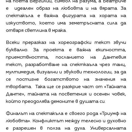
на поета Вергилий, символ на разума, а Беатриче
е идеален образ на любовта и на вярата. За
спектакъла е важна фигурата на хората на
изкуството, което има земетръсната сила да
отваря светлина в мрака.
Всеки преразказ на хореографски текст звучи
буквално. За проекта е важна екипността,
приемствността, посланието на Дантевия
текст, разработване на спекткаъла чрез танц,
мултимедия, визуални и звукови технологии, за да
се постигне богатството на значения на
творбата. Така ще се разкрие част от «Тайната
Данте», тайната на посветения и осенен човек,
който преодолява демоните в душата си.
Финалът на спектакъла е своего рода «Триумф на
любовта». Конфликтът между телесно и духовно
е разрешен в полза на духа. Универсалната