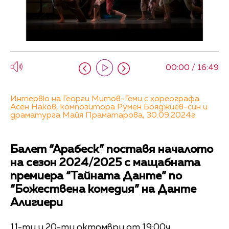
00:00 / 16:49
Интервю на Георги Митов-Геми с хореографа
Асен Наков, композитора Румен Бояджиев-син и
драматурга Майя Праматарова, 30.09.2024г.
Балет “Арабеск” поставя началото
на сезон 2024/2025 с мащабната
премиера “Тайната Данте” по
“Божествена комедия” на Данте
Алигиери
11-ти и 20-ти октомври от 19:00ч.