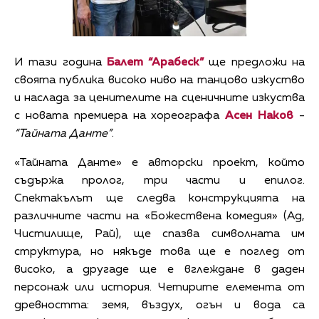
И тази година
Балет “Арабеск”
ще предложи на
своята публика високо ниво на танцово изкуство
и наслада за ценителите на сценичните изкуства
с новата премиера на хореографа
Асен Наков
-
“Тайната Данте”
.
«Тайната Данте» е авторски проект, който
съдържа пролог, три части и епилог.
Спектакълът ще следва конструкцията на
различните части на «Божествена комедия» (Ад,
Чистилище, Рай), ще спазва символната им
структура, но някъде това ще е поглед от
високо, а другаде ще е вглеждане в даден
персонаж или история. Четирите елемента от
древността: земя, въздух, огън и вода са