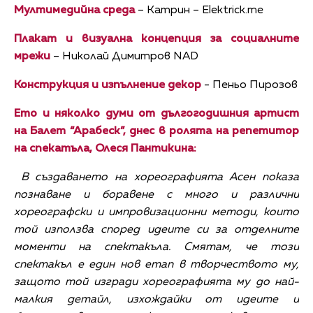
Мултимедийна среда
– Катрин – Elektrick.me
Плакат и визуална концепция за социалните
мрежи
– Николай Димитров NAD
Конструкция и изпълнение декор
- Пеньо Пирозов
Ето и няколко думи от дългогодишния артист
на Балет “Арабеск”, днес в ролята на репетитор
на спекатъла, Олеся Пантикина:
В създаването на хореографията Асен показа
познаване и боравене с много и различни
хореографски и импровизационни методи, които
той използва според идеите си за отделните
моменти на спектакъла. Смятам, че този
спектакъл е един нов етап в творчеството му,
защото той изгради хореографията му до най-
малкия детайл, изхождайки от идеите и