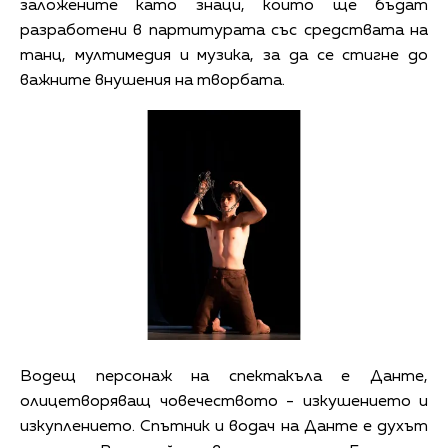
заложените като знаци, които ще бъдат
разработени в партитурата със средствата на
танц, мултимедия и музика, за да се стигне до
важните внушения на творбата.
Водещ персонаж на спектакъла е Данте,
олицетворяващ човечеството - изкушението и
изкуплението. Спътник и водач на Данте е духът