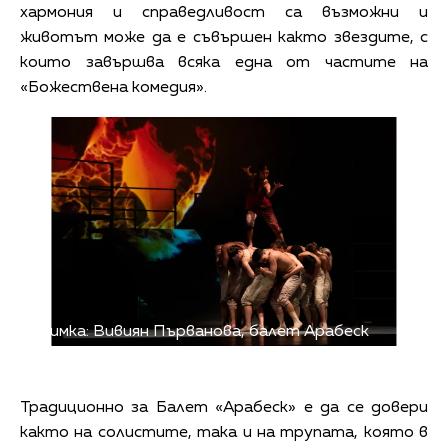
хармония и справедливост са възможни и
животът може да е съвършен както звездите, с
които завършва всяка една от частите на
«Божествена комедия».
Снимка: Вивиян Първанова, балет Арабеск
Традиционно за Балет «Арабеск» е да се довери
както на солистите, така и на трупата, която в