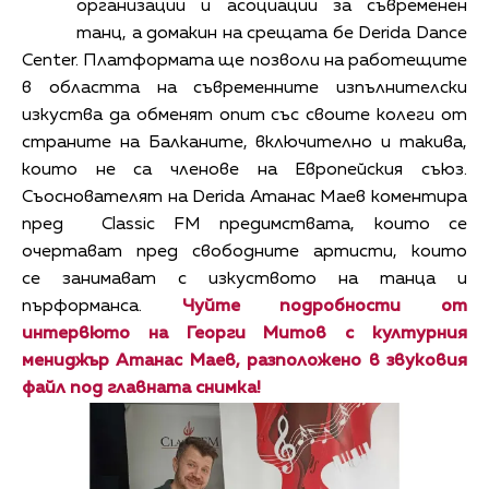
организации и асоциации за съвременен
танц, а домакин на срещата бе Derida Dance
Center. Платформата ще позволи на работещите
в областта на съвременните изпълнителски
изкуства да обменят опит със своите колеги от
страните на Балканите, включително и такива,
които не са членове на Европейския съюз.
Съоснователят на Derida Атанас Маев коментира
пред Classic FM предимствата, които се
очертават пред свободните артисти, които
се занимават с изкуството на танца и
пърформанса.
Чуйте подробности от
интервюто на Георги Митов с културния
мениджър Атанас Маев, разположено в звуковия
файл под главната снимка!