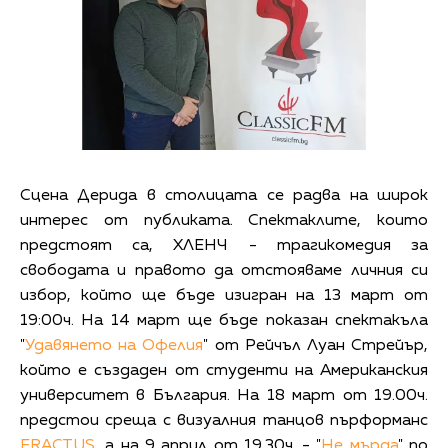
Сцена Дерида в столицата се радва на широк
интерес от публиката. Спектаклите, които
предстоят са, ХЛЕНЧ - трагикомедия за
свободата и правото да отстояваме личния си
избор, който ще бъде изигран на 13 март от
19:00ч. На 14 март ще бъде показан спектакъла
"
Удавянето на Офелия
" от Рейчъл Луан Стрейър,
който е създаден от студенти на Американския
университет в България. На 18 март от 19.00ч.
предстои среща с визуалния танцов пърформанс
FRACTUS
, а на 9 април от 19.30ч. - "
Не мърда
" по