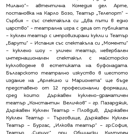
Милано“– автентична Комедия дел Арте,
постановка на Карло Бозо, Театър „Телепорт“ –
Сърбия – със спектакъла си „Два пъти в едно
царство“ - театрална игра с деца от публиката
– куклен театър с импровизирани кукли и Театър
„Барути“ – Испания със спектакъла си „Моменти“
– куклено шоу – уличен театър, невербален
интернационален спектакъл с майсторско
кукловодене в естетиката на буфонадата.
Българското театрално изкуство в шестото
издание на „Арлекино и Марионета“ ще бъде
представено от 12 професионални формации,
сред които: Държавен куклено-драматичен
театър „Константин Величков“ – гр. Пазарджик,
Държавен Куклен Театър – Пловдив, Държавен
Куклен Театър – Търговище, Държавен Куклен
Театър – Бургас, „Илкова театър“ – гр.София,
Театър „Сириус“ при Общински Културен