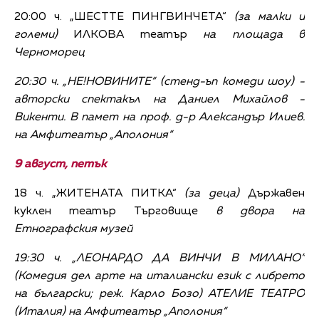
20:00 ч. „ШЕСТТЕ ПИНГВИНЧЕТА“
(за малки и
големи)
ИЛКОВА театър
на площада в
Черноморец
20:30 ч. „НЕ!НОВИНИТЕ“
(стенд-ъп комеди шоу) -
авторски спектакъл на Даниел Михайлов -
Викенти. В памет на проф. д-р Александър Илиев.
на Амфитеатър „Аполония“
9 август, петък
18 ч. „ЖИТЕНАТА ПИТКА“
(за деца)
Държавен
куклен театър Търговище
в двора на
Етнографския музей
19:30 ч. „ЛЕОНАРДО ДА ВИНЧИ В МИЛАНО“
(
Комедия дел арте на италиански език с либрето
на български; реж. Карло Бозо)
АТЕЛИЕ ТЕАТРО
(Италия)
на Амфитеатър „Аполония“