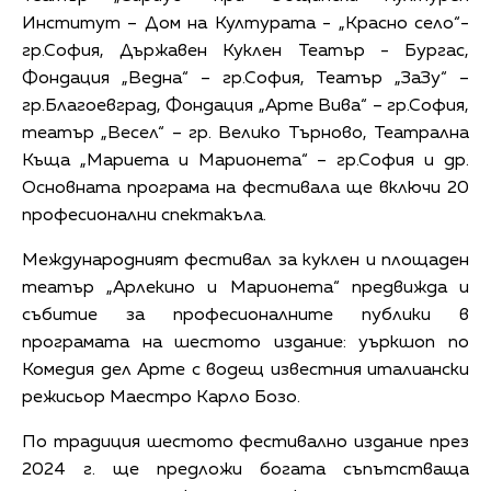
Институт – Дом на Културата - „Красно село“-
гр.София, Държавен Куклен Театър - Бургас,
Фондация „Ведна“ – гр.София, Театър „ЗаЗу“ –
гр.Благоевград, Фондация „Арте Вива“ – гр.София,
театър „Весел“ – гр. Велико Търново, Театрална
Къща „Мариета и Марионета“ – гр.София и др.
Основната програма на фестивала ще включи 20
професионални спектакъла.
Международният фестивал за куклен и площаден
театър „Арлекино и Марионета“ предвижда и
събитие за професионалните публики в
програмата на шестото издание: уъркшоп по
Комедия дел Арте с водещ известния италиански
режисьор Маестро Карло Бозо.
По традиция шестото фестивално издание през
2024 г. ще предложи богата съпътстваща