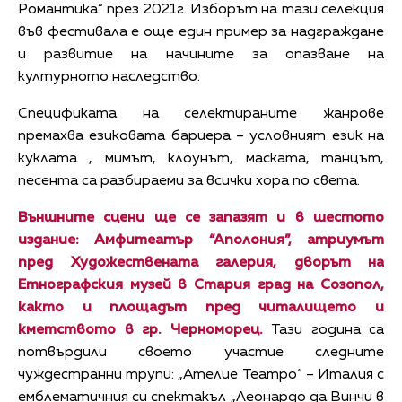
Романтика“ през 2021г. Изборът на тази селекция
във фестивала е още един пример за надграждане
и развитие на начините за опазване на
културното наследство.
Спецификата на селектираните жанрове
премахва езиковата бариера – условният език на
куклата , мимът, клоунът, маската, танцът,
песента са разбираеми за всички хора по света.
Външните сцени ще се запазят и в шестото
издание: Амфитеатър “Аполония”, атриумът
пред Художествената галерия, дворът на
Етнографския музей в Стария град на Созопол,
както и площадът пред читалището и
кметството в гр. Черноморец.
Тази година са
потвърдили своето участие следните
чуждестранни трупи: „Ателие Театро“ – Италия с
емблематичния си спектакъл „Леонардо да Винчи в