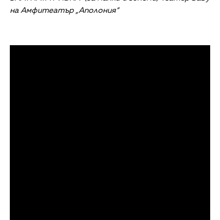
на Амфитеатър „Аполония“