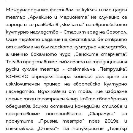
Международният фестивал за куклен и площаден
театър „Арлекино и Марионета“ не случайно се
зароди и се развива в „люлката“ на европейското
културно наследство - Старият град на Созопол.
Още първото издание на фестивала бе открито
от символа на българското културно наследство,
а именно вокалното чудо „Банските старчета“.
Тогава представихме емблемата на традиционния
руски куклен театър - спектакъла „Петрушка“.
ЮНЕСКО определя жанра комедия дел арте за
изключителен пример на европейско културно
наследство. Вдъхновени от това, ние избрахме
именно този театрален жанр, който своеобразно
обединява всички останали комедийни стилове и
представихме постановката „Скарамуш“ на
прочутите „Призма театро“ през 2019г. и
спектакъла „Отело“- на популярните „Театър