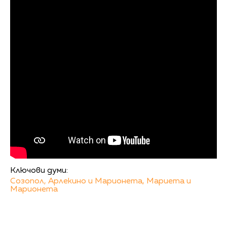
Ключови думи:
Созопол,
Арлекино и Марионета,
Мариета и
Марионета