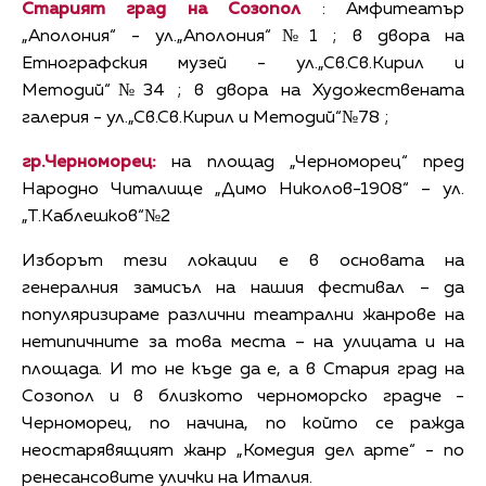
Старият град на Созопол
: Амфитеатър
„Аполония“ - ул.„Аполония“№1 ; в двора на
Етнографския музей - ул.„Св.Св.Кирил и
Методий“№34 ; в двора на Художествената
галерия - ул.„Св.Св.Кирил и Методий“№78 ;
гр.Черноморец:
на площад „Черноморец“ пред
Народно Читалище „Димо Николов-1908“ – ул.
„Т.Каблешков“№2
Изборът тези локации е в основата на
генералния замисъл на нашия фестивал – да
популяризираме различни театрални жанрове на
нетипичните за това места – на улицата и на
площада. И то не къде да е, а в Стария град на
Созопол и в близкото черноморско градче -
Черноморец, по начина, по който се ражда
неостарявящият жанр „Комедия дел арте“ - по
ренесансовите улички на Италия.