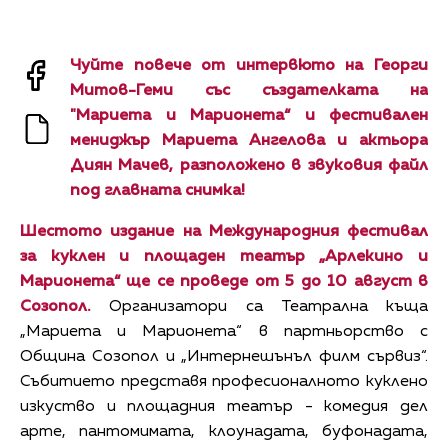
Чуйте повече от интервюто на Георги
Митов-Геми със създателката на
"Мариета и Марионета“ и фестивален
мениджър Мариета Ангелова и актьора
Диян Мачев, разположено в звуковия файл
под главната снимка!
Шестото издание на Международния фестивал
за куклен и площаден театър „Арлекино и
Марионета“ ще се проведе от 5 до 10 август в
Созопол.
Организатори са Театрална къща
„Мариета и Марионета“ в партньорство с
Община Созопол и „Интернешънъл филм сървиз“.
Събитието представя професионалното куклено
изкуство и площадния театър - комедия дел
арте, пантомимата, клоунадата, буфонадата,