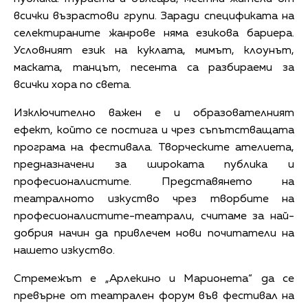
всички възрастови групи. Заради спецификата на
селектираните жанрове няма езикова бариера.
Условният език на куклата, мимът, клоунът,
маската, танцът, песента са разбираеми за
всички хора по света.
Изключително важен е и образователният
ефект, който се постига и чрез съпътстващата
програма на фестивала. Творческите ателиета,
предназначени за широката публика и
професионалистите. Представянето на
театралното изкуство чрез творбите на
професионалистите-театрали, считаме за най-
добрия начин да привлечем нови почитатели на
нашето изкуство.
Стремежът е „Арлекино и Марионета“ да се
превърне от театрален форум във фестивал на