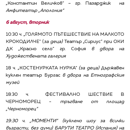
„Константин Величков“ – гр. Пазарджик
на
Амфитеатър „Аполония“
6 август, вторник
10:30 ч. „ГОЛЯМОТО ПЪТЕШЕСТВИЕ НА МАЛКОТО
КРОКОДИЛЧЕ“ (
за деца)
Театър „Сириус“ при ОКИ
ДК „Красно село“ гр. София
в двора на
Художествената галерия
18 ч. „КОСТЕНУРКАТА НУРКА“
(за деца)
Държавен
куклен театър Бургас
в двора на Етнографския
музей
18:30 ч. ФЕСТИВАЛНО ШЕСТВИЕ В
ЧЕРНОМОРЕЦ -
тръгване от площад
„Черноморец“
19:30 ч. „МОМЕНТИ“ (
куклено шоу за всички
възрасти, без думи)
БАРУТИ ТЕАТРО (Испания)
на