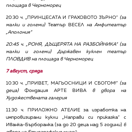
площада в Черноморец
20:30 ч. „ПРИНЦЕСАТА И ГРАХОВОТО ЗЪРНО“
(за
малки и големи)
Театър ВЕСЕЛ
на Амфитеатър
„Аполония“
20:45 ч. „РОНЯ, ДЪЩЕРЯТА НА РАЗБОЙНИКА“ (
за
малки и големи)
Държавен куклен театър
ПЛОВДИВ
на площада в Черноморец
7 август, сряда
10:30 ч. „ПРИВЕТ, МАГЬОСНИЦИ И СБОГОМ!“
(за
деца)
Фондация АРТЕ ВИВА
в двора на
Художествената галерия
11:30 ч. ПРИЛОЖНО АТЕЛИЕ за изработка на
импровизирани кукли „Направи си приказка“ с
Иванка-Бърборанка (за до 20 деца над 5 години)
в