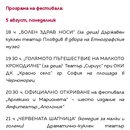
Програма на фестивала:
5 август, понеделник
18 ч. „БОЛЕН ЗДРАВ НОСИ“
(за деца)
Държавен
куклен театър Пловдив
в двора на Етнографския
музей
19:30 ч. „ГОЛЯМОТО ПЪТЕШЕСТВИЕ НА МАЛКОТО
КРОКОДИЛЧЕ“ (
за деца)
Театър „Сириус“ при ОКИ
ДК „Красно село“ гр. София
на площада в
Черноморец
20:30 ч. ОФИЦИАЛНО ОТКРИВАНЕ на фестивала
„Арлекино и Марионета“ – шесто издание
на
Амфитеатър „Аполония“
21 ч. „ЧЕРВЕНАТА ШАПЧИЦА“
(комедия за малки и
големи)
Драматично-куклен театър