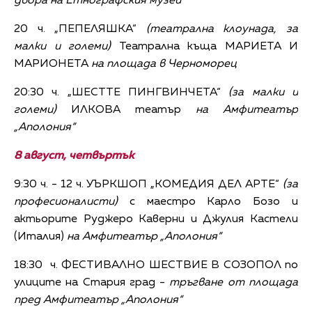
двора на Етнографския музей
20 ч. „ПЕПЕЛЯШКА“
(театрална клоунада, за
малки и големи)
Театрална къща МАРИЕТА И
МАРИОНЕТА
на площада в Черноморец
20:30 ч. „ШЕСТТЕ ПИНГВИНЧЕТА“
(за малки и
големи)
ИЛКОВА театър
на Амфитеатър
„Аполония“
8 август, четвъртък
9:30 ч. - 12 ч. УЪРКШОП „КОМЕДИЯ ДЕЛ АРТЕ“
(за
професионалисти)
с маестро Карло Бозо и
актьорите Руджеро Каверни и Джулия Кастели
(Италия)
на Амфитеатър „Аполония“
18:30 ч. ФЕСТИВАЛНО ШЕСТВИЕ В СОЗОПОЛ по
улиците на Стария град -
тръгване
от площада
пред Амфитеатър „Аполония“