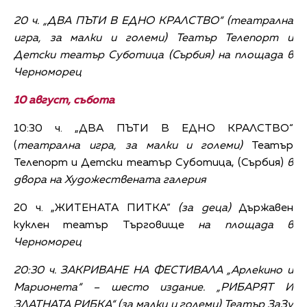
20 ч. „ДВА ПЪТИ В ЕДНО КРАЛСТВО“ (
театрална
игра, за малки и големи)
Театър Телепорт и
Детски театър Суботица (Сърбия)
на площада в
Черноморец
10 август, събота
10:30 ч. „ДВА ПЪТИ В ЕДНО КРАЛСТВО“
(
театрална игра, за малки и големи)
Театър
Телепорт и Детски театър Суботица, (Сърбия)
в
двора на Художествената галерия
20 ч. „ЖИТЕНАТА ПИТКА“
(за деца)
Държавен
куклен театър Търговище
на площада в
Черноморец
20:30 ч. ЗАКРИВАНЕ НА ФЕСТИВАЛА „Арлекино и
Марионета“ – шесто издание. „РИБАРЯТ И
ЗЛАТНАТА РИБКА“
(за малки и големи)
Театър ЗаЗу