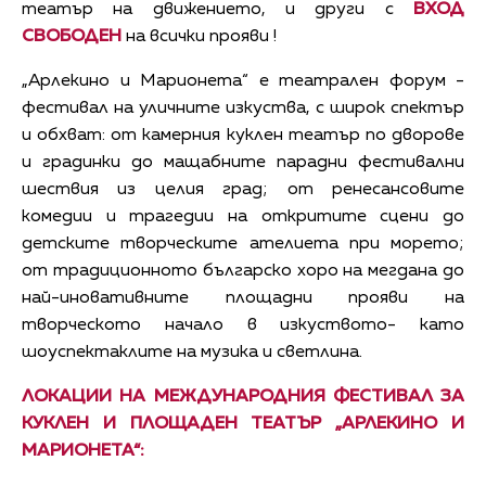
театър на движението, и други с
ВХОД
СВОБОДЕН
на всички прояви !
„Арлекино и Марионета“ е театрален форум -
фестивал на уличните изкуства, с широк спектър
и обхват: от камерния куклен театър по дворове
и градинки до мащабните парадни фестивални
шествия из целия град; от ренесансовите
комедии и трагедии на откритите сцени до
детските творческите ателиета при морето;
от традиционното българско хоро на мегдана до
най-иновативните площадни прояви на
творческото начало в изкуството- като
шоуспектаклите на музика и светлина.
ЛОКАЦИИ НА МЕЖДУНАРОДНИЯ ФЕСТИВАЛ ЗА
КУКЛЕН И ПЛОЩАДЕН ТЕАТЪР „АРЛЕКИНО И
МАРИОНЕТА“: