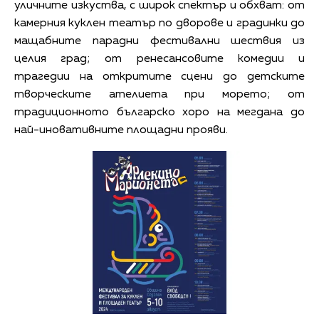
уличните изкуства, с широк спектър и обхват: от
камерния куклен театър по дворове и градинки до
мащабните парадни фестивални шествия из
целия град; от ренесансовите комедии и
трагедии на откритите сцени до детските
творческите ателиета при морето; от
традиционното българско хоро на мегдана до
най-иновативните площадни прояви.