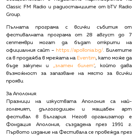
Classic FM Radio и радиостанциите от bTV Radio
Group.
Пълната програма с всички събития от
фестивалната програма от 28 август до 7
септември могат да бъдат открити на
официалния сайт –
https://apollonia.bg/
. Билетите
са в продажба в мрежата на
Eventim
, като може да
бъде закупен и
„златен билет“
, който дава
възможност за запазване на място за всички
прояви.
За Аполония:
Празници на изкуствата Аполония са най-
големият, дългогодишен и мащабен арт
фестивал в България. Негов организатор е
Фондация Аполония, създадена през 1991 г.
Първото издание на Фестивала се провежда през