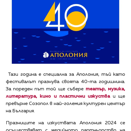
Тази година е специална за Аполония, тъй като
фестивалът празнува своята 40-та годишнина.
За пореден път той ще събере
театър, музика,
литература, кино и пластични изкуства
и ще
превърне Созопол в най-големия културен център
на България.
Празниците на изкуствата Аполония 2024 се
осъществяват с медийното партньорство на