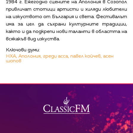
1984 г. Ежегодно сцените на Аполония в Созопол
привличат стотици артисти и хиляди любители
на изкуството от България и света. Фестивалът
има за цел да съхрани културните традиции,
както и да подкрепи нови таланти в областта на
всякакъв вид изкуства.
Ключови думи:
НХА,
Аполония,
греди асса,
павел койчев,
асен
шопов