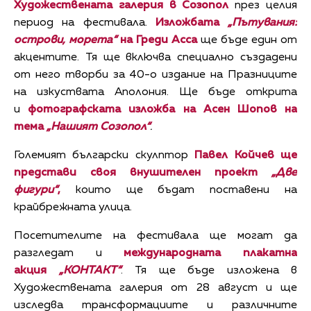
Художествената галерия в Созопол
през целия
период на фестивала.
Изложбата
„Пътувания:
острови, морета“
на Греди Асса
ще бъде един от
акцентите. Тя ще включва специално създадени
от него творби за 40-о издание на Празниците
на изкуствата Аполония. Ще бъде открита
и
фотографската изложба на Асен Шопов на
тема
„Нашият Созопол“
.
Големият български скулптор
Павел Койчев ще
представи своя внушителен проект
„Две
фигури“
,
които ще бъдат поставени на
крайбрежната улица.
Посетителите на фестивала ще могат да
разгледат и
международната плакатна
акция
„КОНТАКТ“
. Тя ще бъде изложена в
Художествената галерия от 28 август и ще
изследва трансформациите и различните