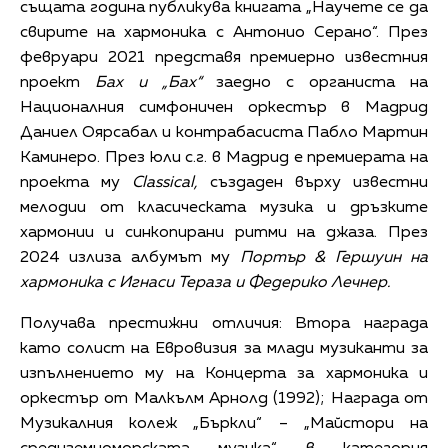
същата година публикува книгата „Научете се да
свирите на хармоника с Антонио Серано“. През
февруари 2021 представя премиерно известния
проект
Бах и „Бах“
заедно с органиста на
Националния симфоничен оркестър в Мадрид
Даниел Оярсабал и контрабасиста Пабло Мартин
Каминеро. През юли с.г. в Мадрид е премиерата на
проекта му
Cla
ss
ical,
създаден върху известни
мелодии от класическата музика и дръзките
хармонии и синкопирани ритми на джаза. През
2024 излиза албумът му
Портър & Гершуин на
хармоника с Игнаси Тераза и Федерико Лечнер.
Получава престижни отличия: Втора награда
като солист на Евровизия за млади музиканти за
изпълнението му на Концерта за хармоника и
оркестър от Малкълм Арнолд (1992); Награда от
Музикалния колеж „Бъркли“ – „Майстори на