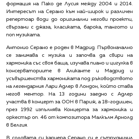
формация на Пако де Лусия между 2004 и 2014.
Интересът на Серано към най-широк и различен
репертоар води до оригинални негови проекти,
свързани с джаза, класиката, барока, тангото и
поп музиката.
Антонио Серано е роден в Мадрид. Първоначално
се занимава с музика и започва да свири на
хармоника със своя баща, изучава пиано и цигулка в
консерваториите в Аликанте и Мадрид и
усъвършенства хармониката под ръководството
на легендарния Лари Адлер в Лондон, който става
негов ментор. На 13 години заедно с Адлер
участва в концерт за ООН в Париж, а 18-годишен,
през 1992 изпълнява Концерта за хармоника и
оркестър оп. 46 от композитора Малкълм Арнолд
в Белгия.
В соловата си кариера Серано си е сътрудничил