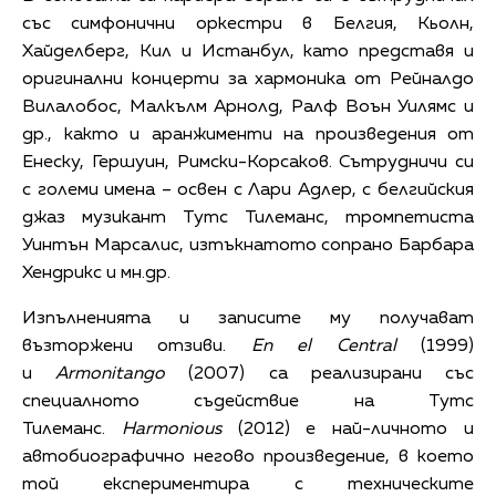
със симфонични оркестри в Белгия, Кьолн,
Хайделберг, Кил и Истанбул, като представя и
оригинални концерти за хармоника от Рейналдо
Вилалобос, Малкълм Арнолд, Ралф Воън Уилямс и
др., както и аранжименти на произведения от
Енеску, Гершуин, Римски-Корсаков. Сътрудничи си
с големи имена – освен с Лари Адлер, с белгийския
джаз музикант Тутс Тилеманс, тромпетиста
Уинтън Марсалис, изтъкнатото сопрано Барбара
Хендрикс и мн.др.
Изпълненията и записите му получават
възторжени отзиви.
En el Central
(1999)
и
Armonitango
(2007) са реализирани със
специалното съдействие на Тутс
Тилеманс.
Harmonious
(2012) е най-личното и
автобиографично негово произведение, в което
той експериментира с техническите