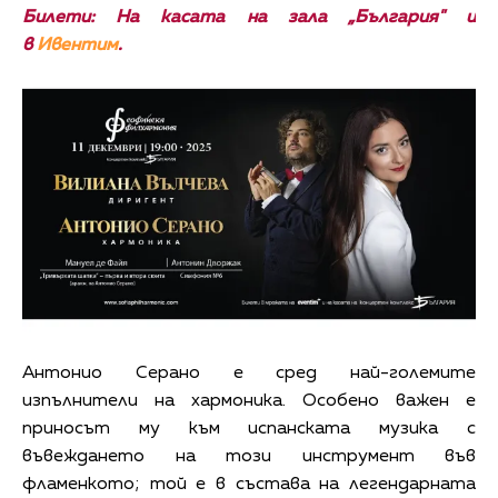
Билети: На касата на зала „България" и
в
Ивентим
.
Антонио Серано е сред най-големите
изпълнители на хармоника. Особено важен е
приносът му към испанската музика с
въвеждането на този инструмент във
фламенкото; той е в състава на легендарната