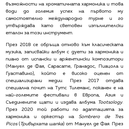
възможности на хроматичната хармоника и това
води до големия успех на първото му
самостоятелно международно турне и го
утвърждава като световен изпълнителски
еталон за този инструмент.
През 2018 се обръща отново към класическата
музика, записвайки албум с дуети за хармоника и
пиано от испански и аржентински композитори
(Мануел де Фая, Сарасате, Гранадос, Пиацола и
Гуаставино), който е високо оценен от
специализирани медии. През 2017 отдава
специална почит на Тутс Тилеманс, поканен е на
най-големите фестивали в Европа, Азия и
Съединените щати и издава албума
Tootsology
.
През 2020 той работи по адаптацията за
хармоника и оркестър на
Sombrero de Tres
Picos
(
Тривърхата шапка
) от Мануел де Фая. През