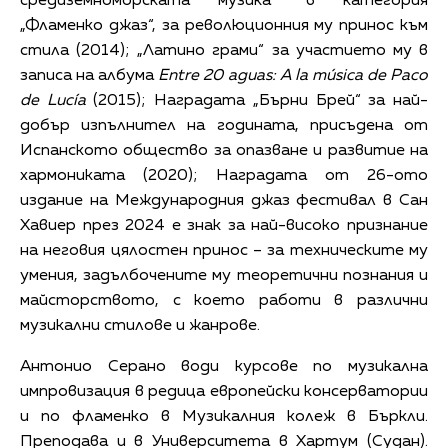
средиземноморската музика“ в категория
„Фламенко джаз“, за революционния му принос към
стила (2014); „Латино грами“ за участието му в
записа на албума
Entre 20 aguas: A la música de Paco
de Lucía
(2015); Наградата „Бърни Брей“ за най-
добър изпълнител на годината, присъдена от
Испанското общество за опазване и развитие на
хармониката (2020); Наградата от 26-ото
издание на Международния джаз фестивал в Сан
Хавиер през 2024 е знак за най-високо признание
на неговия цялостен принос – за техническите му
умения, задълбочените му теоретични познания и
майсторството, с което работи в различни
музикални стилове и жанрове.
Антонио Серано води курсове по музикална
импровизация в редица европейски консерватории
и по фламенко в Музикалния колеж в Бъркли.
Преподава и в Университета в Хартум (Судан).