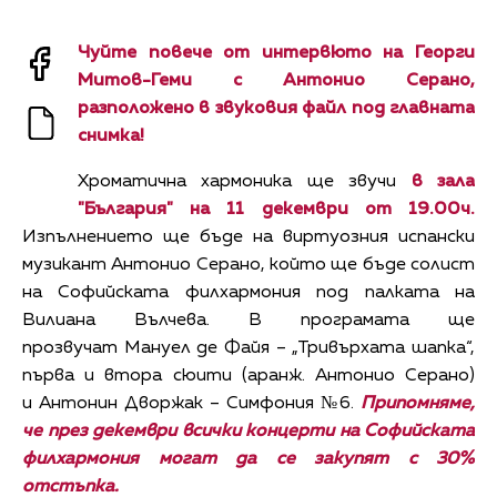
Чуйте повече от интервюто на Георги
Митов-Геми с Антонио Серано,
разположено в звуковия файл под главната
снимка!
Хроматична хармоника ще звучи
в зала
"България" на 11 декември от 19.00ч.
Изпълнението ще бъде на виртуозния испански
музикант Антонио Серано, който ще бъде солист
на Софийската филхармония под палката на
Вилиана Вълчева. В програмата ще
прозвучат Мануел де Файя – „Тривърхата шапка“,
първа и втора сюити (аранж. Антонио Серано)
и Антонин Дворжак – Симфония №6.
Припомняме,
че през декември всички концерти на Софийската
филхармония могат да се закупят с 30%
отстъпка.