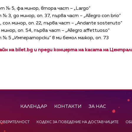
т № 5, фа минор, втора част – „Largo“
3, до минор, оп. 37, първа част – „Allegro con brio“
сол минор, оп. 22, първа част – „Andante sostenuto“
нор, оп. 54, първа част – „Allegro affettuoso“
 № 5 „Императорски“ в ми бемол мажор, оп. 73
йн на bilet.bg и преди концерта на касата на Централ
КАЛЕНДАР
КОНТАКТИ
ЗА НАС
ПОВЕРИТЕЛНОСТ
КОДЕКС ЗА ПОВЕДЕНИЕ НА ДОСТАВЧИЦИТЕ
ОБ