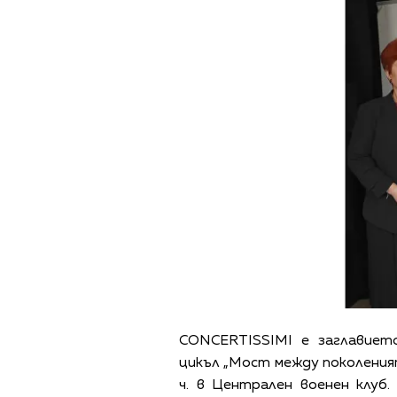
CONCERTISSIMI е заглавиет
цикъл „Мост между поколеният
ч. в Централен военен клуб