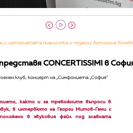
 с изтъкнатата пианистка и педагог Антонина Бонева,
представя CONCERTISSIMI в Софи
 военен клуб, концерт на „Симфониета „София“
итието, както и за тревожните въпроси в
 звук, в интервюто на Георги Митов-Геми с
зположено в звуковия файл под главната