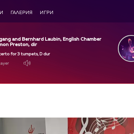
И
ГАЛЕРИЯ
ИГРИ
gang and Bernhard Laubin, English Chamber
mon Preston, dir
erto for 3 tumpets, D dur
layer
layer