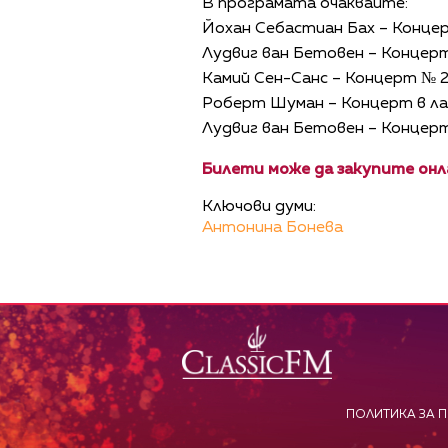
В програмата очаквайте:
Йохан Себастиан Бах – Концер
Лудвиг ван Бетовен – Концерт № 
Камий Сен-Санс – Концерт № 2, 
Роберт Шуман – Концерт в ла ми
Лудвиг ван Бетовен – Концерт
Билети може да закупите онла
Ключови думи:
Антонина Бонева
ПОЛИТИКА ЗА 