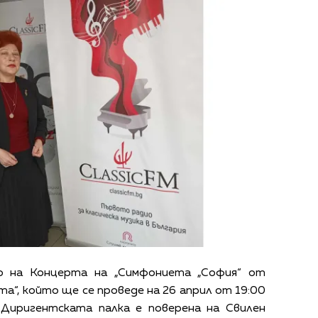
о
на Концерта на „Симфониета „София“ от
а“, който ще се проведе на 26 април от 19:00
. Диригентската палка е поверена на Свилен