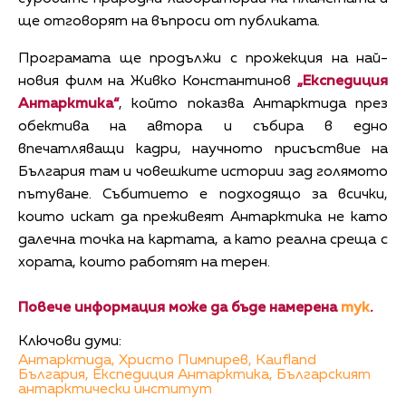
ще отговорят на въпроси от публиката.
Програмата ще продължи с прожекция на най-
новия филм на Живко Константинов
„Експедиция
Антарктика“
, който показва Антарктида през
обектива на автора и събира в едно
впечатляващи кадри, научното присъствие на
България там и човешките истории зад голямото
пътуване. Събитието е подходящо за всички,
които искат да преживеят Антарктика не като
далечна точка на картата, а като реална среща с
хората, които работят на терен.
Повече информация може да бъде намерена
тук
.
Ключови думи:
Антарктида,
Христо Пимпирев,
Kaufland
България,
Експедиция Антарктика,
Българският
антарктически институт