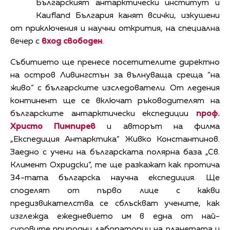
Българският антарктически институт и
Kaufland България канят всички, изкушени
от приключения и научни открития, на специална
вечер с
вход свободен
.
Събитието ще пренесе посетителите директно
на остров Ливингстън за вълнуваща среща “на
живо“ с българските изследователи. От ледения
континент ще се включат ръководителят на
българските антарктически експедиции
проф.
Христо Пимпирев
и авторът на филма
„Експедиция Антарктика“ Живко Константинов.
Заедно с учени на българската полярна база „Св.
Климент Охридски“, те ще разкажат как протича
34-тата българска научна експедиция. Ще
споделят от първо лице с какви
предизвикателства се сблъскват учените, как
изглежда ежедневието им в една от най-
суровите природни лаборатории на планетата и