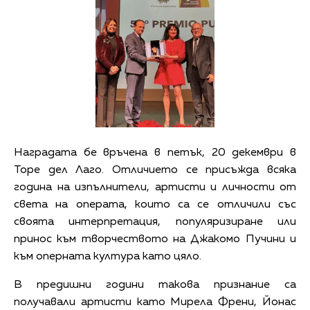
Наградата бе връчена в петък, 20 декември в
Торе дел Лаго. Отличието се присъжда всяка
година на изпълнители, артисти и личности от
света на операта, които са се отличили със
своята интерпретация, популяризиране или
принос към творчеството на Джакомо Пучини и
към оперната култура като цяло.
В предишни години такова признание са
получавали артисти като Мирела Френи, Йонас