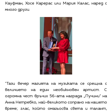
Кауфман, Хосе Карерас или Мария Калас, наред с
много други.
"Тази вечер магията на музиката се срещна с
величието на един необикновен артист. С
огромна чест връчих 56-ата награда „Пучини“ на
Анна Нетребко, най-великото сопрано на нашето
време; глас, който омагьосва света и талант,