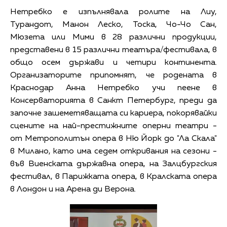
Нетребко е изпълнявала ролите на Лиу,
Турандот, Манон Леско, Тоска, Чо-Чо Сан,
Мюзета или Мими в 28 различни продукции,
представени в 15 различни театъра/фестивала, в
общо осем държави и четири континента.
Организаторите припомнят, че родената в
Краснодар Анна Нетребко учи пеене в
Консерваторията в Санкт Петербург, преди да
започне зашеметяващата си кариера, покорявайки
сцените на най-престижните оперни театри -
от Метрополитън опера в Ню Йорк до "Ла Скала"
в Милано, като има седем откривания на сезони -
във Виенската държавна опера, на Залцбургския
фестивал, в Парижката опера, в Кралската опера
в Лондон и на Арена ди Верона.