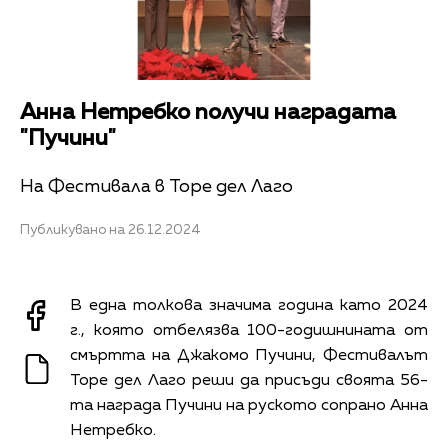
Анна Нетребко получи наградата
"Пучини"
На Фестивала в Торе дел Лаго
Публикувано на 26.12.2024
В една толкова значима година като 2024
г., която отбелязва 100-годишнината от
смъртта на Джакомо Пучини, Фестивалът
Торе дел Лаго реши да присъди своята 56-
та награда Пучини на руското сопрано Анна
Нетребко.