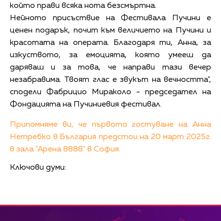
който прави всяка нота безсмъртна.
Нейното присъствие на Фестивала Пучини е
ценен подарък, почит към величието на Пучини и
красотата на операта. Благодаря ти, Анна, за
изкуството, за емоцията, която умееш да
даряваш и за това, че направи тази вечер
незабравима. Твоят глас е звукът на вечността",
сподели Фабрицио Мираколо - председател на
Фондацията на Пучиниевия фестивал.
Припомняме ви, че първото гостуване на Анна
Нетребко в България предстои на 20 март 2025г.
в зала "Арена 8888" в София.
Ключови думи: