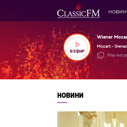
НОВИН
Wiener Mozart
Mozart - Srenad
В ЕФИР
Pop out p
Pop out p
НОВИНИ