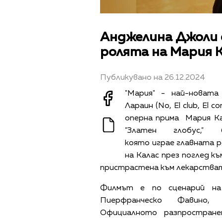
Анджелина Джоли с
ролята на Мария 
Публикувано на 26.12.2024
"Мария" - най-новата
Лараин (No, El club, El
оперна прима Мария Ка
"Златен глобус,"
която играе главната р
на Калас през поглед къ
пристрастена към лекарства
Филмът е по сценарий н
Пиерфранческо Фавино,
Официалното разпростране