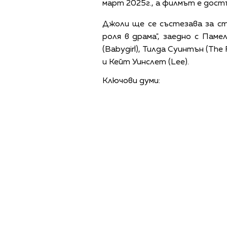
март 2025г., а филмът е достъп
Джоли ще се състезава за с
роля в драма", заедно с Паме
(Babygirl), Тилда Суинтън (The 
и Кейт Уинслет (Lee).
Ключови думи: