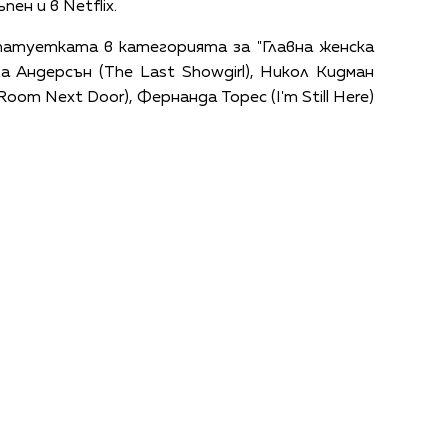
ен и в Netflix.
татуетката в категорията за "Главна женска
ла Андерсън (The Last Showgirl), Никол Кидман
Room Next Door), Фернанда Торес (I'm Still Here)