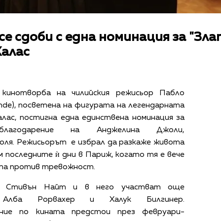
е сдоби с една номинация за "Злат
Калас
 кинотворба на чилийския режисьор Пабло
 conde), посветена на фигурата на легендарната
лас, постигна една единствена номинация за
 благодарение на Анджелина Джоли,
оля. Режисьорът е избрал да разкаже живота
м последните ѝ дни в Париж, когато тя е вече
та против тревожност.
а Стивън Найт и в него участват още
 Алба Рорвахер и Халук Билгинер.
ние по кината предстои през февруари-