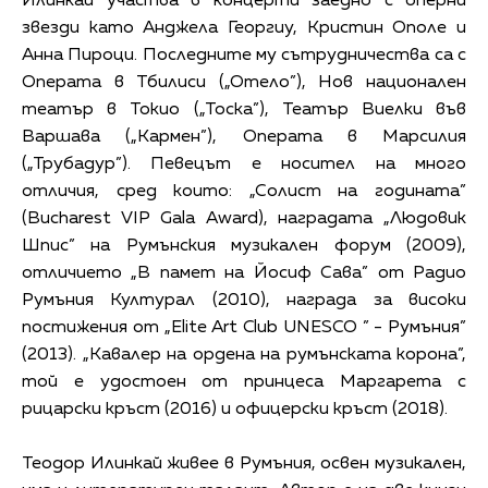
Илинкай участва в концерти заедно с оперни
звезди като Анджела Георгиу, Кристин Ополе и
Анна Пироци. Последните му сътрудничества са с
Операта в Тбилиси („Отело”), Нов национален
театър в Токио („Тоска”), Театър Виелки във
Варшава („Кармен”), Операта в Марсилия
(„Трубадур”). Певецът е носител на много
отличия, сред които: „Солист на годината”
(Bucharest VIP Gala Award), наградата „Людовик
Шпис” на Румънския музикален форум (2009),
отличието „В памет на Йосиф Сава” от Радио
Румъния Културал (2010), награда за високи
постижения от „Elite Art Club UNESCO ” - Румъния”
(2013). „Кавалер на ордена на румънската корона”,
той е удостоен от принцеса Маргарета с
рицарски кръст (2016) и офицерски кръст (2018).
Теодор Илинкай живее в Румъния, освен музикален,