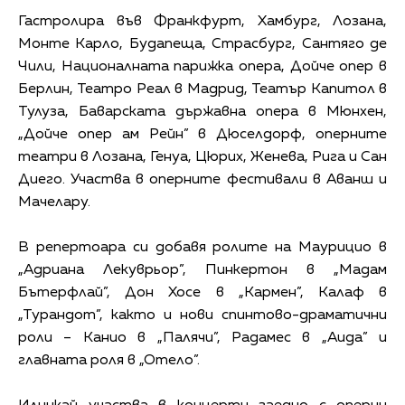
Гастролира във Франкфурт, Хамбург, Лозана,
Монте Карло, Будапеща, Страсбург, Сантяго де
Чили, Националната парижка опера, Дойче опер в
Берлин, Театро Реал в Мадрид, Театър Капитол в
Тулуза, Баварската държавна опера в Мюнхен,
„Дойче опер ам Рейн” в Дюселдорф, оперните
театри в Лозана, Генуа, Цюрих, Женева, Рига и Сан
Диего. Участва в оперните фестивали в Аванш и
Мачелару.
В репертоара си добавя ролите на Маурицио в
„Адриана Лекуврьор”, Пинкертон в „Мадам
Бътерфлай”, Дон Хосе в „Кармен”, Калаф в
„Турандот”, както и нови спинтово-драматични
роли – Канио в „Палячи”, Радамес в „Аида” и
главната роля в „Отело”.