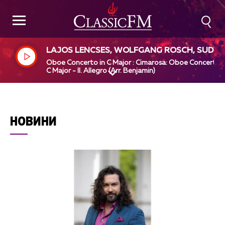
LAJOS LENCSES, WOLFGANG ROSCH, SUDW
STDEUTSCHES KAMMERORCHESTER PFORZH
Oboe Concerto in C Major : Cimarosa: Oboe Concerto i
IM, PAUL ANGERER, DOMENICO CIMAROSA
C Major - II. Allegro (Arr. Benjamin)
НОВИНИ