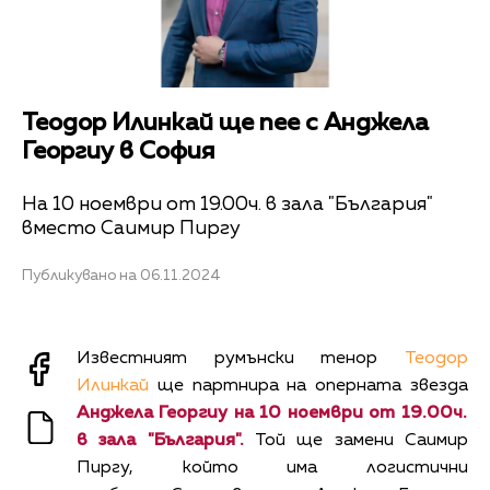
Теодор Илинкай ще пее с Анджела
Георгиу в София
На 10 ноември от 19.00ч. в зала "България"
вместо Саимир Пиргу
Публикувано на 06.11.2024
Известният румънски тенор
Теодор
Илинкай
ще партнира на оперната звезда
Анджела Георгиу на 10 ноември от 19.00ч.
в зала "България".
Той ще замени Саимир
Пиргу, който има логистични