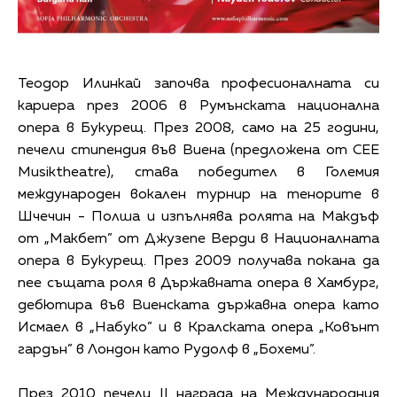
Теодор Илинкай започва професионалната си
кариера през 2006 в Румънската национална
опера в Букурещ. През 2008, само на 25 години,
печели стипендия във Виена (предложена от CEE
Musiktheatre), става победител в Големия
международен вокален турнир на тенорите в
Шчечин - Полша и изпълнява ролята на Макдъф
от „Макбет” от Джузепе Верди в Националната
опера в Букурещ. През 2009 получава покана да
пее същата роля в Държавната опера в Хамбург,
дебютира във Виенската държавна опера като
Исмаел в „Набуко” и в Кралската опера „Ковънт
гардън” в Лондон като Рудолф в „Бохеми”.
През 2010 печели II награда на Международния