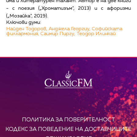
има и литературен талант. Автор е на две книги
- с поезия („Хроматизъм”, 2013) и с афоризми
(„Мозайка”, 2019).
Ключови думи:
Найден Тодоров,
Анджела Георгиу,
Софийската
филхармония,
Саимир Пиргу,
Теодор Илинкай
ПОЛИТИКА ЗА ПОВЕРИТЕЛНОСТ
КОДЕКС ЗА ПОВЕДЕНИЕ НА ДОСТАВЧИЦИТЕ