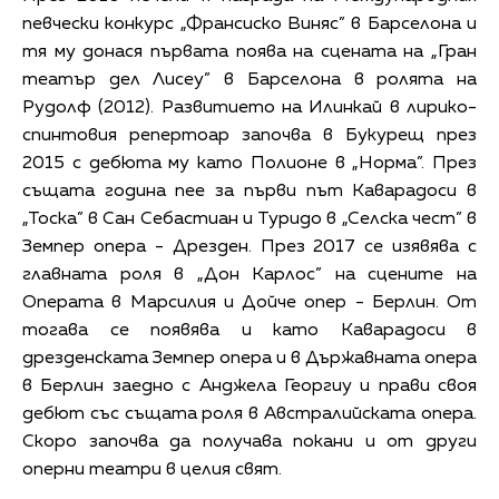
певчески конкурс „Франсиско Виняс” в Барселона и
тя му донася първата поява на сцената на „Гран
театър дел Лисеу” в Барселона в ролята на
Рудолф (2012). Развитието на Илинкай в лирико-
спинтовия репертоар започва в Букурещ през
2015 с дебюта му като Полионе в „Норма”. През
същата година пее за първи път Каварадоси в
„Тоска” в Сан Себастиан и Туридо в „Селска чест” в
Земпер опера - Дрезден. През 2017 се изявява с
главната роля в „Дон Карлос” на сцените на
Операта в Марсилия и Дойче опер - Берлин. От
тогава се появява и като Каварадоси в
дрезденската Земпер опера и в Държавната опера
в Берлин заедно с Анджела Георгиу и прави своя
дебют със същата роля в Австралийската опера.
Скоро започва да получава покани и от други
оперни театри в целия свят.