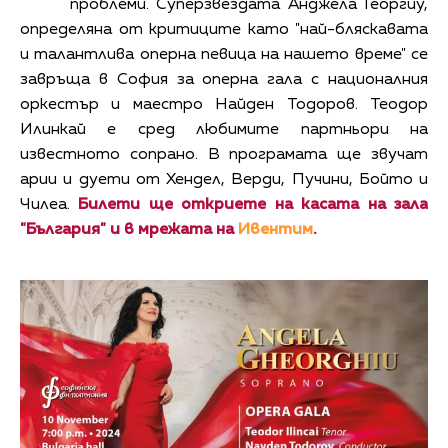
проблеми. Суперзвездата Анджела Георгиу,
определяна от критиците като "най-бляскавата
и талантлива оперна певица на нашето време" се
завръща в София за оперна гала с националния
оркестър и маестро Найден Тодоров. Теодор
Илинкай е сред любимите партньори на
известното сопрано. В програмата ще звучат
арии и дуети от Хендел, Верди, Пучини, Бойто и
Чилеа.
Билети ще откриете на касата на зала
"България" и в мрежата на
Ивентим
.