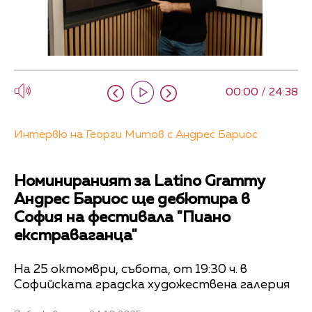
00:00 / 24:38
Интервю на Георги Митов с Андрес Бариос
Номинираният за Latino Grammy
Андрес Бариос ще дебютира в
София на фестивала "Пиано
екстраваганца"
На 25 октомври, събота, от 19:30 ч. в
Софийската градска художествена галерия