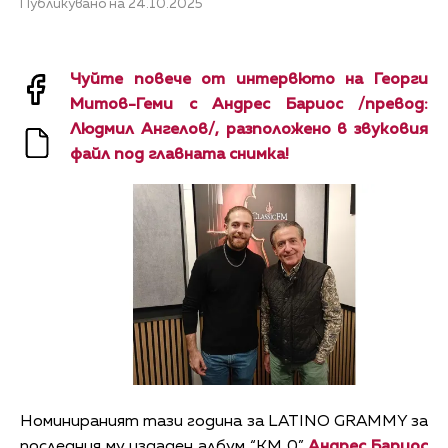
Публикувано на 24.10.2025
Чуйте повече от интервюто на Георги
Митов-Геми с Андрес Бариос /превод:
Людмил Ангелов/, разположено в звуковия
файл под главната снимка!
Номинираният тази година за LATINO GRAMMY за
последния му издаден албум “KM 0”
Андрес Бариос