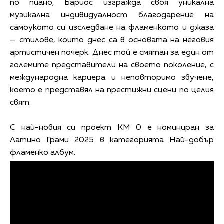
по пиано, Бариос изгражда своя уникална
музикална индивидуалност благодарение на
самоукото си изследване на фламенкото и джаза
— стилове, които днес са в основата на неговия
артистичен почерк. Днес той е смятан за един от
големите представители на своето поколение, с
международна кариера и неповторимо звучене,
което е представял на престижни сцени по целия
свят.
С най-новия си проект KM 0 е номиниран за
Латино Грами 2025 в категорията Най-добър
фламенко албум.