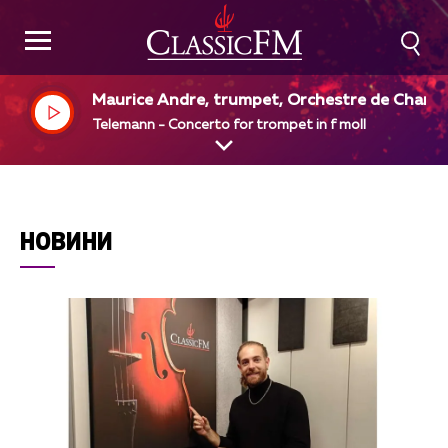
Maurice Andre, trumpet, Orchestre de Chamb
e de Rouen, Albert Beaucamp, dir
Telemann - Concerto for trompet in f moll
НОВИНИ