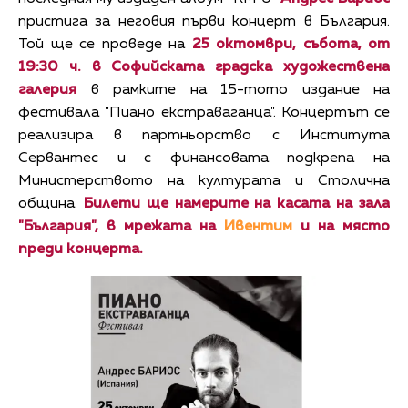
пристига за неговия първи концерт в България.
Той ще се проведе на
25 октомври, събота, от
19:30 ч. в Софийската градска художествена
галерия
в рамките на 15-тото издание на
фестивала "Пиано екстраваганца". Концертът се
реализира в партньорство с Института
Сервантес и с финансовата подкрепа на
Министерството на културата и Столична
община.
Билети ще намерите на касата на зала
"България", в мрежата на
Ивентим
и на място
преди концерта.