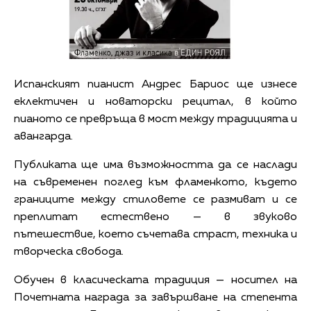
Испанският пианист Андрес Бариос ще изнесе
еклектичен и новаторски рецитал, в който
пианото се превръща в мост между традицията и
авангарда.
Публиката ще има възможността да се наслади
на съвременен поглед към фламенкото, където
границите между стиловете се размиват и се
преплитат естествено — в звуково
пътешествие, което съчетава страст, техника и
творческа свобода.
Обучен в класическата традиция — носител на
Почетната награда за завършване на степента