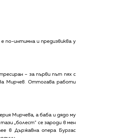
 е по-интимна и предизвиква у
тресиран – за първи път пях с
зва Мирчев. Оттогава работи
рия Мирчева, а баба и дядо му
 тази „болест“ се зароди в мен
пее в Държавна опера Бургас