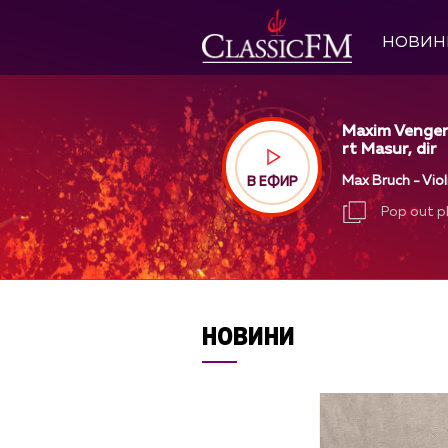
НОВИН
Maxim Vengero
rt Masur, dir
Max Bruch - Violi
В ЕФИР
Pop out p
Pop out p
НОВИНИ