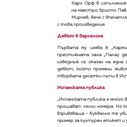
Карл Орф в изпълнени
на маестро Христо Пав
Мирчев, вече с впечатл
с това произведение.
Дебют в Барселона
Първата му изява в „Карми
престижната зала „Палау де
изведнъж се оказах на една
дебют, който промени живот
творбата десетки пъти в Испа
Испанската публика
„Испанската публика е много в
прощават лесни номера. Но к
взривяваща – буквално те уби
пример за културен етикет и 