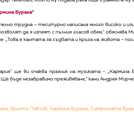
дър Текелиев, който му подава ръка още в ранните му 
рмина Бурана“
телно трудна – теситурно написана много високо и из
озволят да я изпеят с пълния гласов обем,“ обяснява М
ие: „Това е кантата за съдбата и кръга на живота – по
ария“ ще ви очаква празник на музиката – „Кармина 
Ще бъде незабравимо преживяване,“ кани Андрея Мирче
ика,
Христо Павлов,
Кармина Бурана,
Симфониета Врац