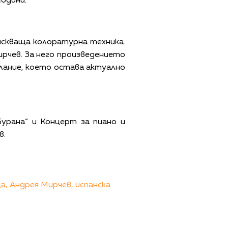
години.
искваща колоратурна техника.
ирчев. За него произведението
слание, което остава актуално
Бурана“ и Концерт за пиано и
в.
а,
Андрея Мирчев,
испанска