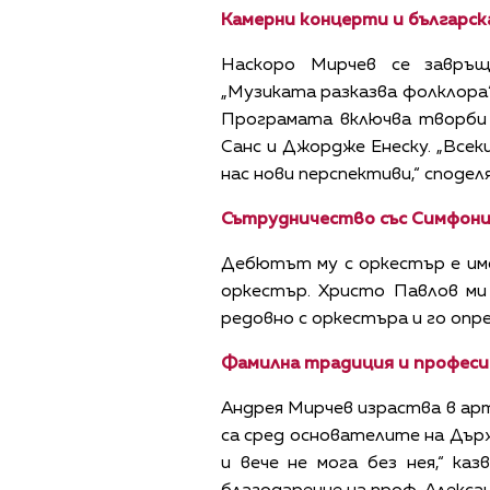
Камерни концерти и българск
Наскоро Мирчев се завръ
„Музиката разказва фолклора“
Програмата включва творби 
Санс и Джордже Енеску. „Всек
нас нови перспективи,“ сподел
Сътрудничество със Симфон
Дебютът му с оркестър е имен
оркестър. Христо Павлов ми
редовно с оркестъра и го опре
Фамилна традиция и професи
Андрея Мирчев израства в арт
са сред основателите на Държа
и вече не мога без нея,“ к