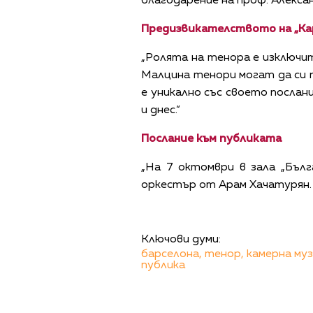
благодарение на проф. Алексан
Предизвикателството на „Ка
„Ролята на тенора е изключи
Малцина тенори могат да си п
е уникално със своето послан
и днес.“
Послание към публиката
„На 7 октомври в зала „Бълг
оркестър от Арам Хачатурян. 
Ключови думи:
барселона,
тенор,
камерна муз
публика