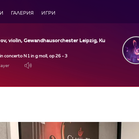
И
ГАЛЕРИЯ
ИГРИ
v, violin, Gewandhausorchester Leipzig, Ku
n concerto N 1 in g moll, op 26 - 3
layer
layer