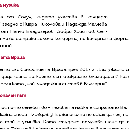
а музика
ща от Солун, където участва в концерт
 заедно с Киара Николова и Надежда Малчева.
от Панчо Владигеров, Добри Христов, Сен-
и може да прави големи концерти, но камерната форма
я той.
иета Враца
но със Симфониета Враца през 2017 г. „Бях ужасно с
 даде шанс, за което съм безкрайно благодарен,“ ка
деля като „най-младежкия състав в България“.
онален път
истично семейство – неговата майка е сопраното Вале
вна опера Пловдив. „Първоначално не исках да пея, но
азва той с усмивка. Като студент получава шанс да 