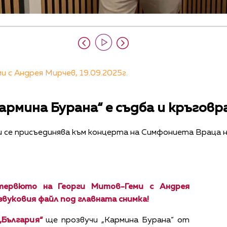
 с Андрея Мирчев, 19.09.2025г.
армина Бурана“ е съдба и кръго
 се присъединява към концерта на Симфониета Враца н
тервюто на Георги Митов-Геми с Андрея
звуковия файл под главната снимка!
„България“
ще прозвучи „Кармина Бурана“ от