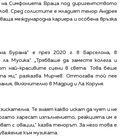
е на Симфониета Враца под диригентството
лов. Сред солистите е младият тенор Андрея
яваща международна кариера и особена връзка
на Бурана“ е през 2020 г. в Барселона, в
 ла Мусика“. „Трябваше да заместя колега и
 от най-красивите сцени в света. Това беше
а ми,“ разказва Мирчев. Оттогава той пее
ния, включително в Мадрид и Ла Коруня.
зискателна. Те знаят какво искат да чуят и не
огато харесат изпълнението, реакцията им е
ват с овации,“ казва тенорът. За него това е
уважение към музиката.