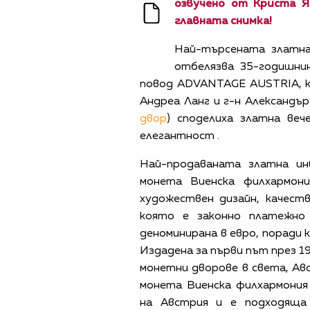
озвучено от Криста Я
главната снимка!
Най-търсената златна
отбелязва 35-годишни
повод ADVANTAGE AUSTRIA, ка
Aндреа Ланг и г-н Александъ
двор
) споделиха златна веч
елегантност .
Най-продаваната златна и
монета Виенска филхармони
художествен дизайн, качест
която е законно платежно
деноминирана в евро, поради 
Издадена за първи път през 1
монетни дворове в света, Ав
монета Виенска филхармония
на Австрия и е подходяща