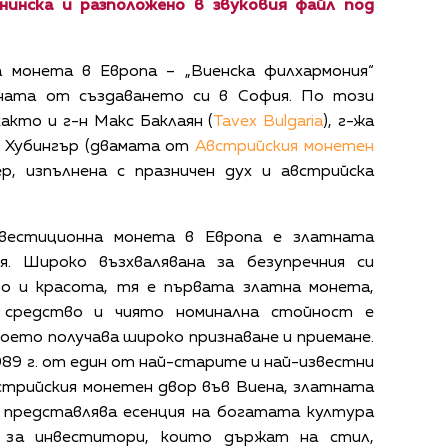
нинска и разположено в звуковия файл под
 монета в Европа – „Виенска филхармония“
ната от създаването си в София. По този
кто и г-н Макс Баклаян (
Tavex Bulgaria
), г-жа
р Хубингър (двамата от
Австрийския монетен
ер, изпълнена с празничен дух и австрийска
нвестиционна монета в Европа е златната
я. Широко възхвалявана за безупречния си
во и красота, тя е първата златна монета,
 средство и чиято номинална стойност е
което получава широко признаване и приемане.
989 г. от един от най-старите и най-известни
стрийския монетен двор във Виена, златната
 представлява есенция на богатата култура
 за инвеститори, които държат на стил,