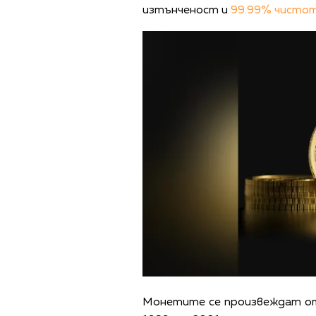
изтънченост и
99.99% чисто
Монетите се произвеждат от