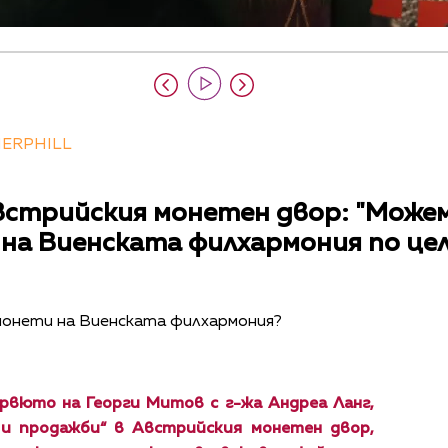
NERPHILL
встрийския монетен двор: "Може
на Виенската филхармония по це
монети на Виенската филхармония?
рвюто на Георги Митов с г-жа Андреа Ланг,
и продажби“ в Австрийския монетен двор,