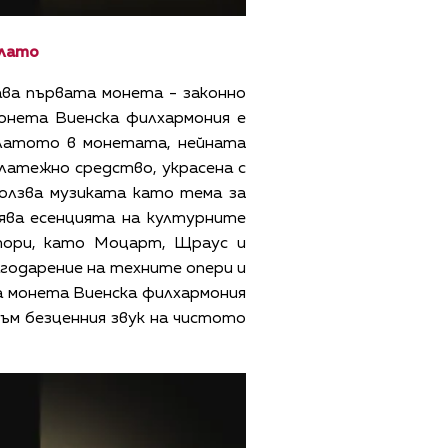
злато
ава първата монета - законно
онета Виенска филхармония е
латото в монетата, нейната
платежно средство, украсена с
ползва музиката като тема за
ява есенцията на културните
тори, като Моцарт, Щраус и
агодарение на техните опери и
та монета Виенска филхармония
ъм безценния звук на чистото