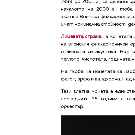
1989 до 2001 г., са деномин
началото на 2000 г., това
златна Виенска филхармония с
имат номинална стойност, ден
Лицевата страна
на монетата 
на виенския филхармоничен ор
отличната си акустика. Над
теглото, чистотата, годината н
На гърба на монетата са изоб
фагот, арфа и валдхорна. Над
Тази златна монета е единств
последните 35 години с отл
оркестър.