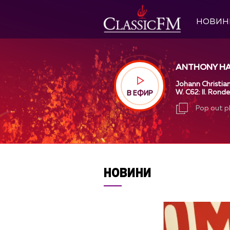
НОВИН
ANTHONY HA
Johann Christian
W. C62: II. Rond
В ЕФИР
Pop out p
Pop out p
НОВИНИ