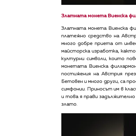
Златната монета Виенска фил
Златната монета Виенска фил
платежно средство на Австр
много добре приета от инв
майсторска изработка, както 
културни символи, които пов
монетата Виенска филхармон
постижения на Австрия пре
Бетовен и много други, са пр
симфонии. Приносът им в клас
и това я прави задължително
злато.