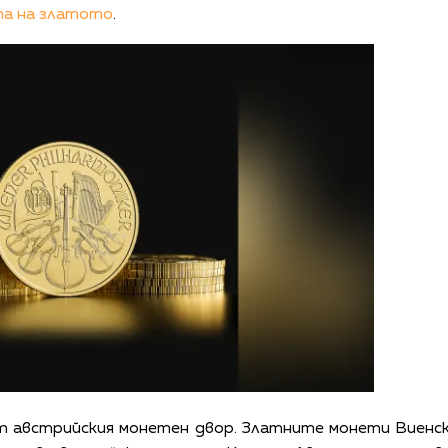
та на златото
.
 австрийския монетен двор. Златните монети Виенск