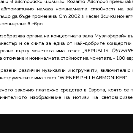
ирани в австрийски шилинги. Когато Австрия преминав
 автоматично налага номиналната стойност на з
ъщо да бъде променена. От 2002 г. насам всички моне
оминирана в евро.
изобразява органа на концертната зала Музикферайн в
кестър и се счита за една от най-добрите концертни
 органа върху монетата има текст „REPUBLIK
ÖSTERRE
а отсичане и номиналната стойност на монетата - 100 ев
разени различни музикални инструменти, включително 
 инструментите има текст “WIENER PHILHARMONIKER”.
еното законно платежно средство в Европа, която се
ичителното изображение на мотиви на световноизве