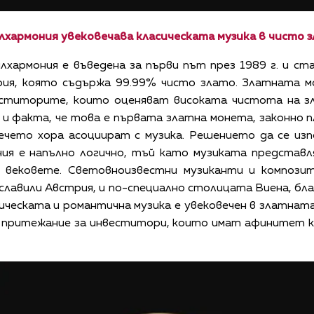
хармония увековечава класическата музика в чисто 
хармония е въведена за първи път през 1989 г. и ст
ия, която съдържа 99.99% чисто злато. Златната м
еститорите, които оценяват високата чистота на з
и факта, че това е първата златна монета, законно 
ечето хора асоциират с музика. Решението да се из
ия е напълно логично, тъй като музиката представл
з вековете. Световноизвестни музиканти и компози
ославили Австрия, и по-специално столицата Виена, бл
ическата и романтична музика е увековечен в златна
 притежание за инвеститори, които имат афинитет к