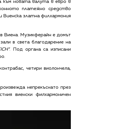
а към новата валута в евро в
аконното платежно средство
ти Виенска златна филхармония
ъв Виена. Музикферайн е домът
 зали в света благодарение на
ICH“
. Под органа са изписани
ро.
контрабас, четири виолончела,
 произвежда непрекъснато през
стния виенски филхармоничен