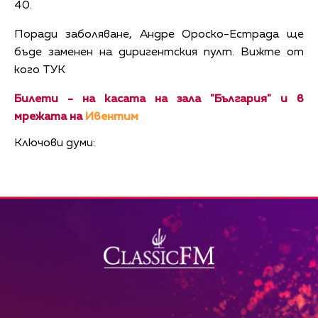
40.
Поради заболяване, Андре Ороско-Естрада ще
бъде заменен на диригентския пулт. Вижте от
кого ТУК
Билети - на касата на зала "България" и в
мрежата на
Ивентим
Ключови думи: