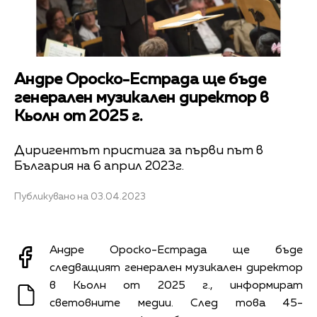
Андре Ороско-Естрада ще бъде
генерален музикален директор в
Кьолн от 2025 г.
Диригентът пристига за първи път в
България на 6 април 2023г.
Публикувано на 03.04.2023
Андре Ороско-Естрада ще бъде
следващият генерален музикален директор
в Кьолн от 2025 г., информират
световните медии. След това 45-