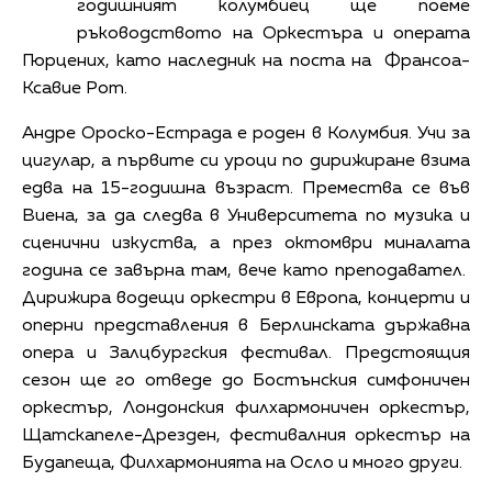
годишният колумбиец ще поеме
ръководството на Оркестъра и операта
Гюрцених, като наследник на поста на Франсоа-
Ксавие Рот.
Андре Ороско-Естрада е роден в Колумбия. Учи за
цигулар, а първите си уроци по дирижиране взима
едва на 15-годишна възраст. Премества се във
Виена, за да следва в Университета по музика и
сценични изкуства, а през октомври миналата
година се завърна там, вече като преподавател.
Дирижира водещи оркестри в Европа, концерти и
оперни представления в Берлинската държавна
опера и Залцбургския фестивал. Предстоящия
сезон ще го отведе до Бостънския симфоничен
оркестър, Лондонския филхармоничен оркестър,
Щатскапеле-Дрезден, фестивалния оркестър на
Будапеща, Филхармонията на Осло и много други.