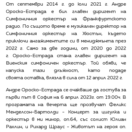
От септември 2014 г. до юли 2021 г. Андре
Ороско-Естрада е бил главен диригент на
Симфоничния оркестър на Франкфуртското
радио. По същото време е музикален директор на
Симфоничния оркестър на Хюстън, където
приключи ангажиментите си в мениджмънта през
2022 г.
Само за две години, о
т 2020 до 2022
г. Ороско-Естрада стана главен диригент на
Виенския симфоничен оркестър. Т
ой обяви, че
напуска тази длъжност, като подаде
своята оставка, влязла в сила от 12 април 2022 г.
Андре Ороско-Естрада се очакваше да гостува за
първи път в София на 6 април 2023г. от 19.00ч. В
програмата на вечерта ще прозвучат Феликс
Менделсон-Бартолди - Концерт за цигулка и
оркестър в ми минор, оп.64, със солист Юлиан
Рахлин, и Рихард Щраус - Животът на героя оп.