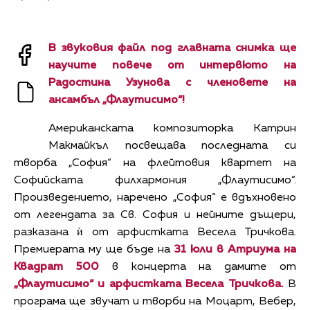
В звуковия файл под главната снимка ще
научите повече от интервюто на
Радостина Узунова с членовете на
ансамбъл „Флаутисимо“!
Американската композиторка Катрин
Макмайкъл посвещава последната си
творба „София“ на флейтовия квартет на
Софийската филхармония „Флаутисимо“.
Произведението, наречено „София“ е вдъхновено
от легендата за Св. София и нейните дъщери,
разказана ѝ от арфистката Весела Тричкова.
Премиерата му ще бъде на
31 юли в Атриума на
Квадрат 500
в концерта на дамите от
„Флаутисимо“ и арфистката Весела Тричкова.
В
програма ще звучат и творби на Моцарт, Вебер,