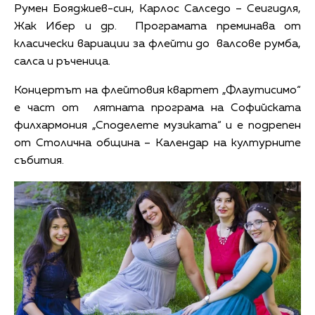
Румен Бояджиев-син, Карлос Салседо – Сеигидля,
Жак Ибер и др. Програмата преминава от
класически вариации за флейти до валсове румба,
салса и ръченица.
Концертът на флейтовия квартет „Флаутисимо“
е част от лятната програма на Софийската
филхармония „Споделете музиката“ и е подрепен
от Столична община – Календар на културните
събития.