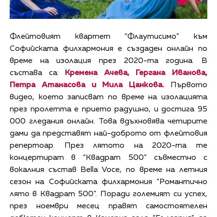
Флейтовият квартет “Флаутисимо” към
Софийската филхармония е създаден онлайн по
време на изолация през 2020-та година. В
състава са:
Кремена Ачева, Гергана Иванова,
Петра Атанасова и Мила Цанкова.
Първото
видео, което записват по време на изолацията
през пролетта е прието радушно, и достига 95
000 гледания онлайн. Това вдъхновява четирите
дами да представят най-доброто от флейтовия
репертоар. През лятото на 2020-та те
концертират в “Квадрат 500” съвместно с
вокалния състав Bella Voce, по време на летния
сезон на Софийската филхармония “Романтично
лято в Квадрат 500”. Поради големият си успех,
през ноември месец правят самостоятелен