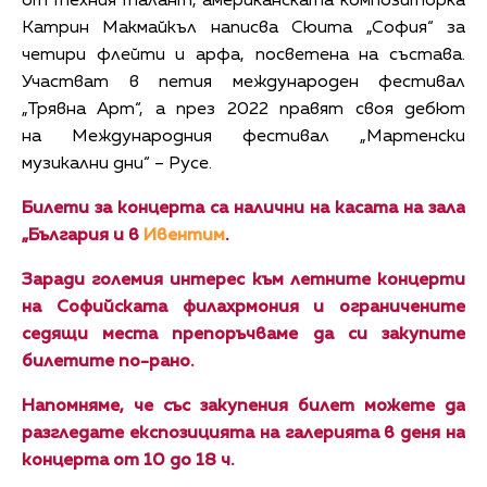
от техния талант, американската композиторка
Катрин Макмайкъл написва Сюита „София“ за
четири флейти и арфа, посветена на състава.
Участват в петия международен фестивал
„Трявна Арт“, а през 2022 правят своя дебют
на Международния фестивал „Мартенски
музикални дни“ – Русе.
Билети за концерта са налични на касата на зала
„България и в
Ивентим
.
Заради големия интерес към летните концерти
на Софийската филахрмония и ограничените
седящи места препоръчваме да си закупите
билетите по-рано.
Напомняме, че със закупения билет можете да
разгледате експозицията на галерията в деня на
концерта от 10 до 18 ч.