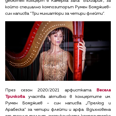
дебютен концерт в Камерна зала “България”, за
който специално композиторът Румен Бояджиев-
син написва “Три миниатюри за четири флейти”.
През сезон 2020/2021 арфистката
Весела
Тричкова
участва активно в концертите им.
Румен Бояджиев – син написва „Прелюд и
Арабеска“ за четири флейти и арфа. Вдъхновена