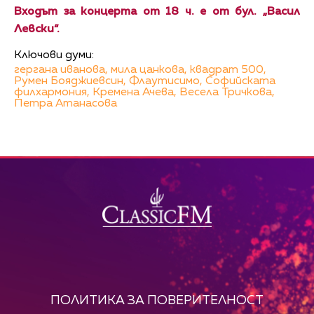
Входът за концерта от 18 ч. е от бул. „Васил
Левски“.
Ключови думи:
гергана иванова,
мила цанкова,
квадрат 500,
Румен Бояджиевсин,
Флаутисимо,
Софийската
филхармония,
Кремена Ачева,
Весела Тричкова,
Петра Атанасова
ПОЛИТИКА ЗА ПОВЕРИТЕЛНОСТ