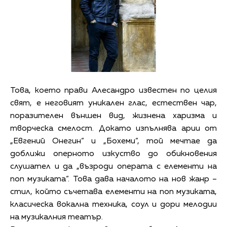
Това, което прави Алесандро известен по целия
свят, е неговият уникален глас, естествен чар,
поразителен външен вид, жизнена харизма и
творческа смелост. Докато изпълнява арии от
„Евгений Онегин“ и „Бохеми“, той мечтае да
доближи оперното изкуство до обикновения
слушател и да „възроди операта с елементи на
поп музиката“. Това дава началото на нов жанр –
стил, който съчетава елементи на поп музиката,
класическа вокална техника, соул и дори мелодии
на музикалния театър.