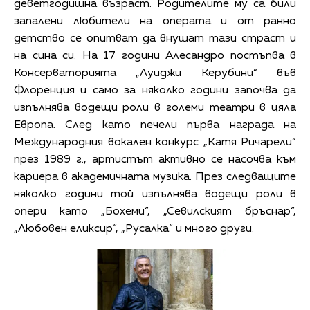
деветгодишна възраст. Родителите му са били
запалени любители на операта и от ранно
детство се опитват да внушат тази страст и
на сина си. На 17 години Алесандро постъпва в
Консерваторията „Луиджи Керубини“ във
Флоренция и само за няколко години започва да
изпълнява водещи роли в големи театри в цяла
Европа. След като печели първа награда на
Международния вокален конкурс „Катя Ричарели“
през 1989 г., артистът активно се насочва към
кариера в академичната музика. През следващите
няколко години той изпълнява водещи роли в
опери като „Бохеми“, „Севилският бръснар“,
„Любовен еликсир“, „Русалка“ и много други.