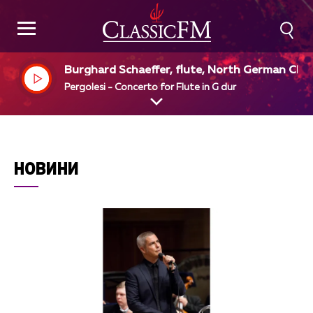
Burghard Schaeffer, flute, North German Ch
ber Orchestra, Mathieu Lange, dir
Pergolesi - Concerto for Flute in G dur
НОВИНИ