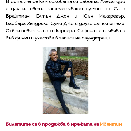
В допълнение към соловата си работа, Алесандро
е дал на света зашеметяващи дуети със Сара
Брайтман, Елтън Джон и Юън Макгрегър,
Барбара Хендрикс, Суми Джо и други изпълнители.
Освен певческата си кариера, Сафина се появява и
във филми и участва в записи на саундтраци.
Билетите са в продажба в мрежата на
Ивентим