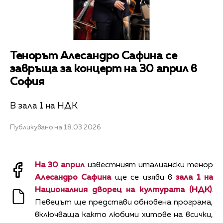
Тенорът Алесандро Сафина се
завръща за концерт на 30 април в
София
В зала 1 на НДК
Публикувано на 18.03.2026
На 30 април
известният италиански тенор
Алесандро Сафина
ще се изяви в
зала 1 на
Националния дворец на културата (НДК)
.
Певецът ще представи обновена програма,
включваща както любими хитове на всички,