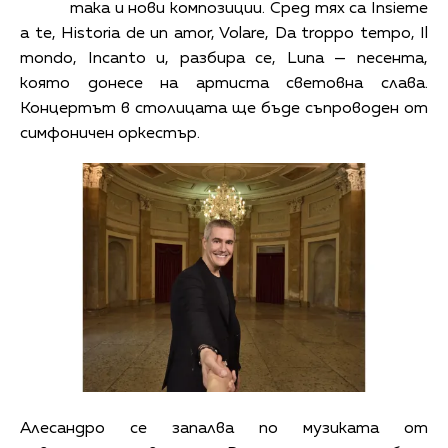
така и нови композиции. Сред тях са Insieme
a te, Historia de un amor, Volare, Da troppo tempo, Il
mondo, Incanto и, разбира се, Luna — песента,
която донесе на артиста световна слава.
Концертът в столицата ще бъде съпроводен от
симфоничен оркестър.
Алесандро се запалва по музиката от