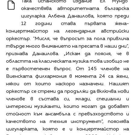
Така испанското издание "Ел Мундо"
окачествява авторитетната българска
цигуларка Албена Данаилова, която преди
12 години става първата жена-
концертмайстор на легендарния австрийски
оркестър. "Мисля, че въпросът за пола привлича
твърде много вниманието на пресата в наши дни“,
признава Данаилова. „Искам да поясня, че в
областта на класическата музика това изобщо не
е първостепенен въпрос. От 145 членове на
Виенската филхармония в момента 24 са жени,
някои от които наскоро назначени. Нашият
оркестър се стреми да продължи да включва нови
членове в състава си, млади, специални и
интересни музиканти, които могат да добавят
стойност към ансамбъла с превъзходството и
качеството на техния инструмент“, пояснява
цигуларката, която е и концертмайстор на