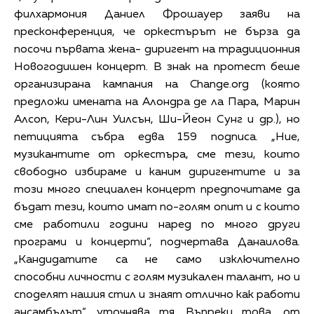
филхармония Даниел Фрошауер заяви на
пресконференция, че оркестърът не бърза да
посочи първата жена- диригент на традиционния
Новогодишен концерт. В знак на протест беше
организирана кампания на Change.org (която
предложи имената на Алондра де ла Пара, Марин
Алсоп, Кери-Лин Уилсън, Ши-Йеон Сунг и др.), но
петицията събра едва 159 подписа. „Ние,
музикантите от оркестъра, сме тези, които
свободно избираме и каним диригентите и за
този много специален концерт предпочитаме да
бъдат тези, които имат по-голям опит и с които
сме работили години наред по много други
програми и концерти“, подчертава Данаилова.
„Кандидатите са не само изключително
способни личности с голям музикален талант, но и
споделят нашия стил и знаят отлично как работи
ансамбълът“, уточнява тя. Въпреки това, от