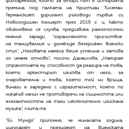
филхармония, който за втори път в историята
премина под палката на Кристиан Тилеман.
Германският диригент ръководи първия си
Новогодишен концерт през 2019 г. и, както
обикновено се случва, предизвика разнопосочни
мнения заради "ограниченото присъствие
на танцувалния и донякъде безгрижен виенски
стил". „Неговата намеса беше успешна и затова
го имаме отново“, посочи Данаилова. „Намирам
страхотната му способност да реагира на това,
което оркестърът изисква от него, за
очарователна и това, което той ни връща,
винаги е заредено с изразителност, която по
никакъв начин не противоречи на същността или
елегантността на тази изключително изискана
музика“, счита тя.
"Ел Мундо" припомня, че миналата година,
цигуларят и президент на Виенската