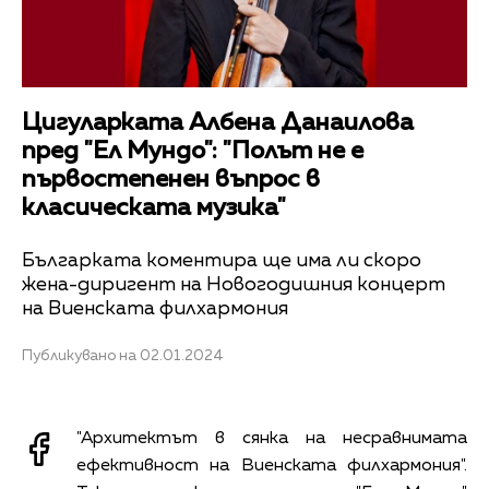
Цигуларката Албена Данаилова
прeд "Ел Мундо": "Полът не е
първостепенен въпрос в
класическата музика"
Българката коментира ще има ли скоро
жена-диригент на Новогодишния концерт
на Виенската филхармония
Публикувано на 02.01.2024
"Архитектът в сянка на несравнимата
ефективност на Виенската филхармония".