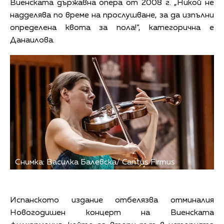
Виенската държавна опера от 2008 г. „Никой не
надделява по време на прослушване, за да изпълни
определена квота за пола!“, категорична е
Данаилова.
Снимка: Василка Балевска/ Cantus Firmus
Испанското издание отбелязва отминалия
Новогодишен концерт на Виенската