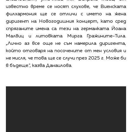
известно време се носят слухове, че Виенската
филхармония ще се отличи с името на жена
диригент на Новогодишния концерт, като сред
спряганите имена са тези на германката Йоана
Малвиц и литовката Мирга Гражините-Тила.
„Лично аз все още не съм намерила диригента,
който отговаря на посочените от мен условия и
не мисля, че това ще се случи през 2025 г. Може би
в бъдеще.“, казва Данаилова.