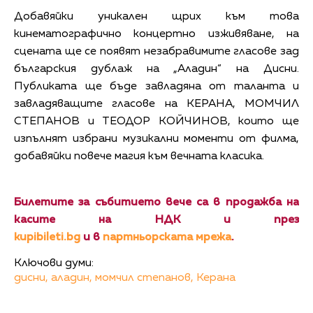
Добавяйки уникален щрих към това
кинематографично концертно изживяване, на
сцената ще се появят незабравимите гласове зад
българския дублаж на „Аладин“ на Дисни.
Публиката ще бъде завладяна от таланта и
завладяващите гласове на КЕРАНА, МОМЧИЛ
СТЕПАНОВ и ТЕОДОР КОЙЧИНОВ, които ще
изпълнят избрани музикални моменти от филма,
добавяйки повече магия към вечната класика.
Билетите за събитието вече са в продажба на
касите на НДК и през
kupibileti.bg
и в
партньорската мрежа
.
Ключови думи:
дисни,
аладин,
момчил степанов,
Керана