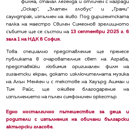
филма, станал легенда и отличен с награди
„Оскар“, „Златен глобус“ и „Грами“
саундтрак, изпълнен на живо. Под диригентската
палка на маестро Свилен Симеонов зрелищното
събитие ще се състои на
13 септември 2025 г. в
зала 1 на НДК в София.
Това специално представление ще пренесе
публиката в очарователния свят на Аграба,
представяйки любимия оригинален филм на
гигантски екран, докато изключителната музика
на Алън Менкен и с текстове на Хауърд Ашман и
Тим Райс, ще оживее благодарение на
изпълнението на пълен симфоничен оркестър.
Едно носталгично пътешествие за деца и
родители с изпълнения на обичани български
актьорски гласове.