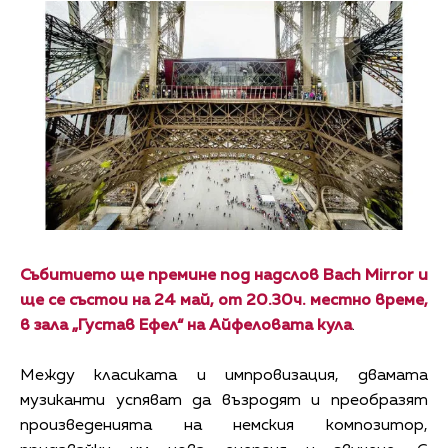
Събитието ще премине под надслов Bach Mirror
и
ще се състои на
24 май, от 20.30ч. местно време,
в зала „Густав Ефел“ на Айфеловата кула
.
Между класиката и импровизация, двамата
музиканти успяват да възродят и преобразят
произведенията на немския композитор,