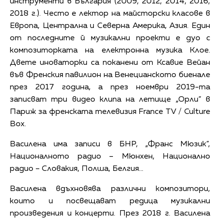
инструменти в България (2009, 2012, 2014, 2016,
2018 г.). Често е лектор на майсторски класове в
Европа, Централна и Северна Америка, Азия. Един
от последните й музикални проекти e дуо с
композиторката на електронна музика Клое.
Двете иноваторки са поканени от Ксавие Вейан
във Френския павилион на Венецианското биенале
през 2017 година, а през ноември 2019-та
записват три видео клипа на летище „Орли” в
Париж за френската телевизия France TV / Culture
Box.
Василена има записи в БНР, „Франс Мюзик”,
Националното радио – Мюнхен, Национално
радио – Словакия, Полша, Белгия...
Василена вдъхновява различни композитори,
които и посвещават редица музикални
произведения и концерти. През 2018 г. Василена