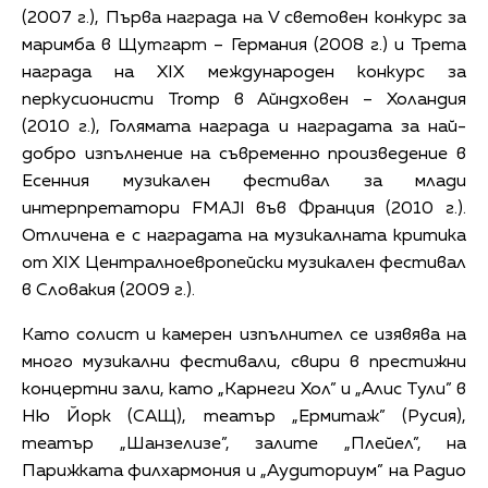
(2007 г.), Първа награда на V световен конкурс за
маримба в Щутгарт – Германия (2008 г.) и Трета
награда на XIX международен конкурс за
перкусионисти Tromp в Айндховен – Холандия
(2010 г.), Голямата награда и наградата за най-
добро изпълнение на съвременно произведение в
Есенния музикален фестивал за млади
интерпретатори FMAJI във Франция (2010 г.).
Отличена е с наградата на музикалната критика
от XIX Централноевропейски музикален фестивал
в Словакия (2009 г.).
Като солист и камерен изпълнител се изявява на
много музикални фестивали, свири в престижни
концертни зали, като „Карнеги Хол” и „Алис Тули” в
Ню Йорк (САЩ), театър „Ермитаж” (Русия),
театър „Шанзелизе”, залите „Плейел”, на
Парижката филхармония и „Аудиториум” на Радио