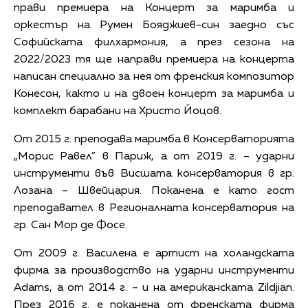
прави премиера на Концерт за маримба и
оркестър на Румен Бояджиев-син заедно със
Софийската филхармония, а през сезона на
2022/2023 тя ще направи премиера на концерта
написан специално за нея от френския композитор
Конесон, както и на двоен концерт за маримба и
комплект барабани на Христо Йоцов.
От 2015 г. преподава маримба в Консерваторията
„Морис Равел” в Париж, а от 2019 г. – ударни
инструменти във Висшата консерватория в гр.
Лозана – Швейцария. Поканена е като гост
преподавател в Регионалната консерватория на
гр. Сан Мор де Фосе.
От 2009 г. Василена е артист на холандската
фирма за производство на ударни инструменти
Adams, а от 2014 г. – и на американската Zildjian.
През 2016 г. е поканена от френската фирма