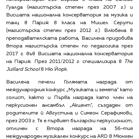
Гуалда (магистърска степен през 2007 г.) и
Висшата национална консерватория за музика и
танц в Париж в класа на Мишел Серути
(магистърска степен през 2012 г.). Влюбена в
преподавателската работа, Василена придобива
втора магистърска степен по педагогика през
2017 г. във Висшата национална консерватория
на Париж. През 2011/2012 г. специализира в
The
Juillard School
в Ню Йорк.
Василена печели Голямата награда от
международния конкурс „Музиката и земята” като
солист, както и Първа награда като член на
перкусионен ансамбъл „Акцент”, създаден от
родителите й Августина и Симеон Серафимови,
през 2003 г. Тя е първият български перкусионист,
отличен с Втора награда на 56-тия
международен музикален конкурс на ARD в Мюнхен