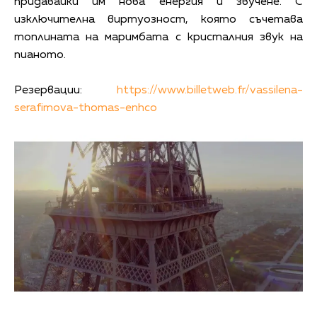
придавайки им нова енергия и звучене. С
изключителна виртуозност, която съчетава
топлината на маримбата с кристалния звук на
пианото.
Резервации:
https://www.billetweb.fr/vassilena-
serafimova-thomas-enhco