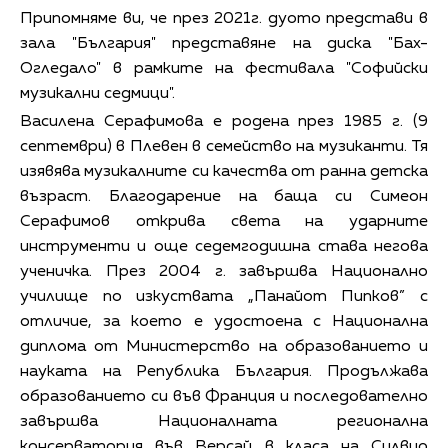
Припомняме ви, че през 2021г. дуото представи в
зала "България" представяне на диска "Бах-
Огледало" в рамките на фестивала "Софийски
музикални седмици".
Василена Серафимова е родена през 1985 г. (9
септември) в Плевен в семейство на музиканти. Тя
изявява музикалните си качества от ранна детска
възраст. Благодарение на баща си Симеон
Серафимов открива света на ударните
инструменти и още седемгодишна става негова
ученичка. През 2004 г. завършва Национално
училище по изкуствата „Панайот Пипков” с
отличие, за което е удостоена с Национална
диплома от Министерство на образованието и
науката на Република България. Продължава
образованието си във Франция и последователно
завършва Националната регионална
консерватория във Версай в класа на Силвио