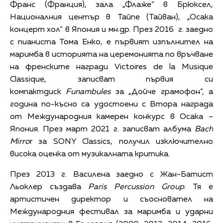
Франс (Франция), зала „Флаже” в Брюксел,
Националния център в Тайпе (Тайван), „Осака
концерт хол” в Япония и мн.др. През 2016 г. заедно
с пианиста Тома Енко, е първият изпълнител на
маримба в историята на церемонията по връчване
на френските награди Victoires de la Musique
Classique, записват първия си
компактдиск
Funambules
за „Дойче грамофон”, а
година по-късно са удостоени с Втора награда
от Международния камерен конкурс в Осака –
Япония. През март 2021 г. записват албума
Bach
Mirro
r за SONY Classics, получил изключително
висока оценка от музикалната критика.
През 2013 г. Василена заедно с Жан-Батист
Льоклер създава
Paris Percussion Group
. Тя е
артистичен директор и съосновател на
Международния фестивал за маримба и ударни