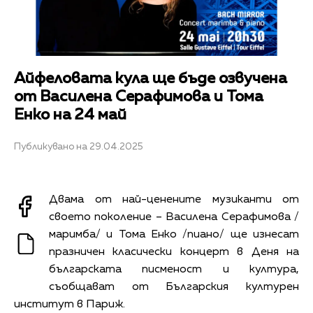
Айфеловата кула ще бъде озвучена
от Василена Серафимова и Тома
Енко на 24 май
Публикувано на 29.04.2025
Двама от най-ценените музиканти от
своето поколение –
Василена Серафимова
/
маримба/ и
Тома Енко
/пиано/ ще изнесат
празничен класически концерт в Деня на
българската писменост и култура,
съобщават от Българския културен
институт в Париж.