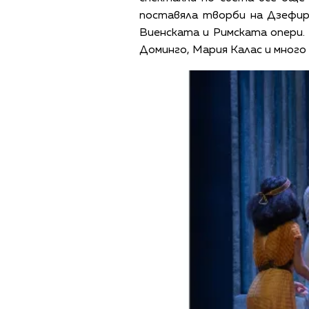
поставяла творби на Дзефире
Виенската и Римската опери.
Доминго, Мария Калас и много 