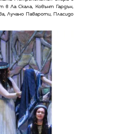
т в Ла Скала, Ковънт Гардън,
ва, Лучано Павароти, Пласидо