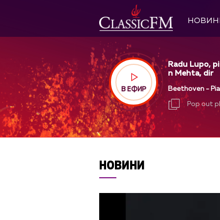
НОВИН
Radu Lupo, pi
n Mehta, dir
Beethoven - Pian
В ЕФИР
Pop out p
Pop out p
НОВИНИ