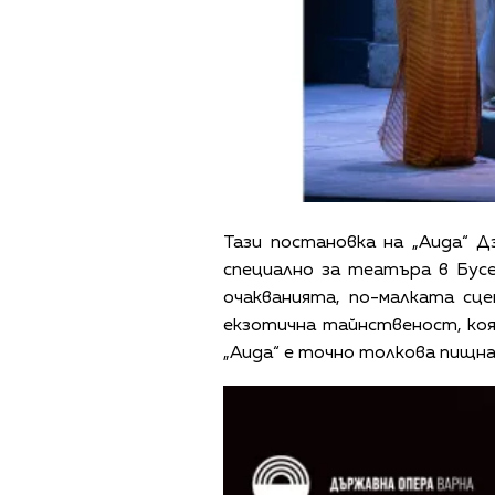
Тази постановка на „Аида“ 
специално за театъра в Бус
очакванията, по-малката сц
екзотична тайнственост, ко
„Аида“ е точно толкова пищна