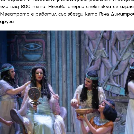
ли над 800 пъти. Негови оперни спектакли се играя
 Маестрото е работил със звезди като Гена Димитро
други.