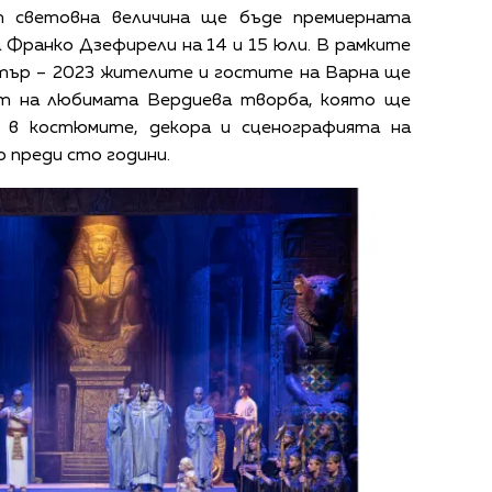
т световна величина ще бъде премиерната
а Франко Дзефирели на 14 и 15 юли. В рамките
тър – 2023 жителите и гостите на Варна ще
ят на любимата Вердиева творба, която ще
а в костюмите, декора и сценографията на
о преди сто години.