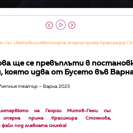
 със световноизвестната оперна прима Красимира Стоя
ва ще се превъплъти в постановк
, която идва от Бусето във Варн
 в Летния театър – Варна 2023
нтервюто на Георги Митов-Геми със
а оперна прима Красимира Стоянова,
 файл под главната снимка!