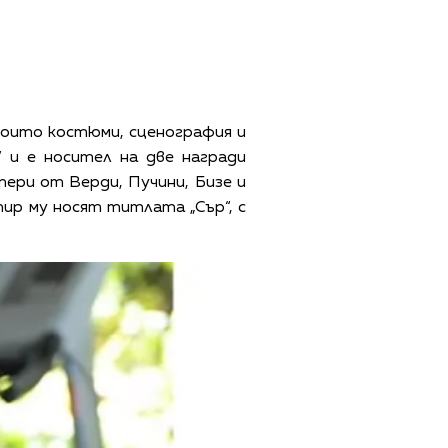
които костюми, сценография и
 и е носител на две награди
пери от Верди, Пучини, Бизе и
р му носят титлата „Сър“, с