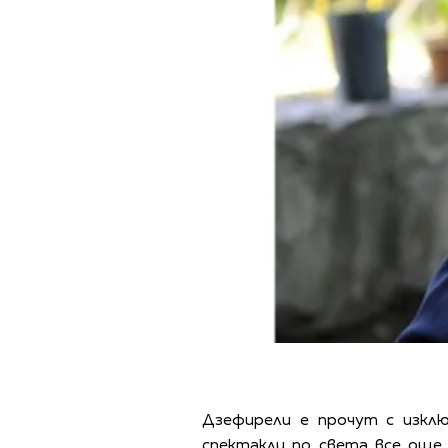
Дзефирели е прочут с изклю
спектакли по света все още