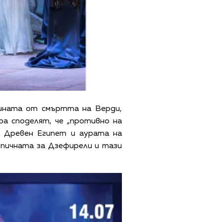
нината от смъртта на Верди,
а споделят, че „противно на
а Древен Египет и аурата на
пичната за Дзефирели и тази