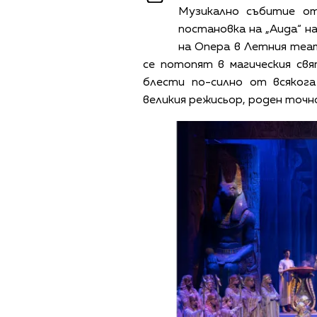
Музикално събитие о
постановка на „Аида“ н
на Опера в Летния теа
се потопят в магическия св
блести по-силно от всяког
великия режисьор, роден точн