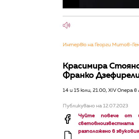
Интервю на Георги Митов-Геми
Красимира Стояно
Франко Дзефирели
14 и 15 юли, 21.00, XIV Опера
Публикувано на 12.07.2023
Чуйте повече от и
световноизвестнат
разположено в звуковия