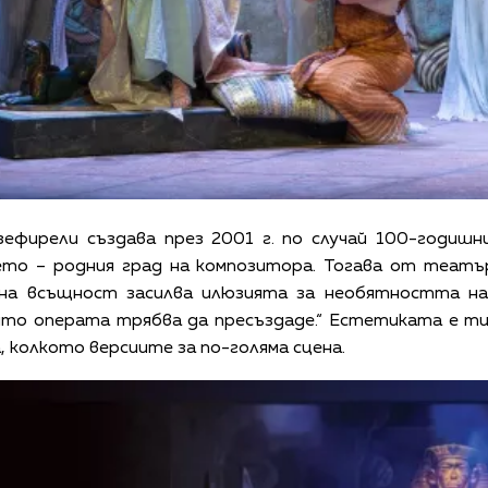
Дзефирели създава през 2001 г. по случай 100-годиш
ето – родния град на композитора. Тогава от театър
ена всъщност засилва илюзията за необятността н
ято операта трябва да пресъздаде.“ Естетиката е ти
, колкото версиите за по-голяма сцена.