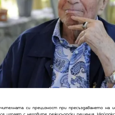
чителната си прецизност при пресъздаването на и
 се играят с неговите режисьорски решения. Нюйор