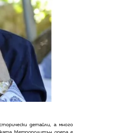
сторически детайли, а много
кската Метрополитън опера е