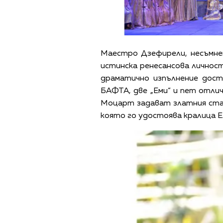
Маестро Дзефирели, несъмне
истинска ренесансова личнос
драматично изпълнение дост
БАФТА, две „Еми“ и пет отлич
Моцарт задават златния ста
която го удостоява кралица 