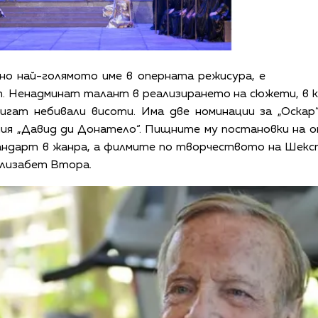
но най-голямото име в оперната режисура, е
т. Ненадминат талант в реализирането на сюжети, в 
игат небивали висоти. Има две номинации за „Оскар“
ия „Давид ди Донатело“. Пищните му постановки на о
ндарт в жанра, а филмите по творчеството на Шекспи
Елизабет Втора.