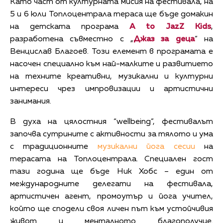
Като част от културната мисия на фестивала, на
5 и 6 юли Топлоцентрала тераса ще бъде домакин
на детската програма
A to JazZ Kids
,
разработена съвместно с „
Джаз за деца
“ на
Венцислав Благоев. Този елемент в програмата е
насочен специално към най-малките и развитието
на техните креативни, музикални и културни
интереси чрез импровизации и артистични
занимания.
В духа на цялостния “wellbeing”, фестивалът
започва сутрините с активности за тялото и ума
с традиционните
музикални йога сесии
на
терасата на Топлоцентрала. Специален гост
тази година ще бъде Ник Хобс – един от
международните делегати на фестивала,
артистичен агент, промоутър и йога учител,
който ще сподели своя личен път към устойчивия
живот и менталното благополучие.