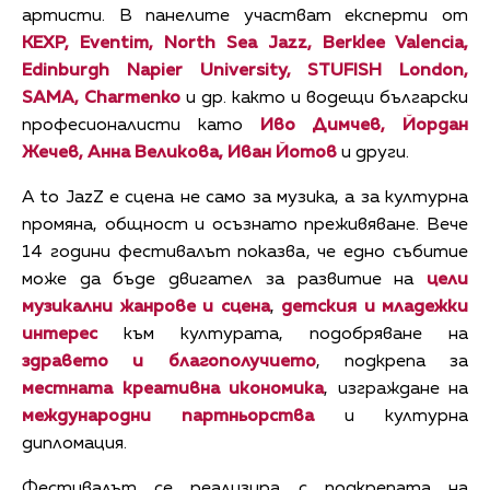
артисти. В панелите участват експерти от
KEXP, Eventim, North Sea Jazz, Berklee Valencia,
Edinburgh Napier University, STUFISH London,
SAMA, Charmenko
и др. както и водещи български
професионалисти като
Иво Димчев, Йордан
Жечев, Анна Великова, Иван Йотов
и други.
A to JazZ е сцена не само за музика, а за културна
промяна, общност и осъзнато преживяване. Вече
14 години фестивалът показва, че едно събитие
може да бъде двигател за развитие на
цели
музикални жанрове и сцена
,
детския и младежки
интерес
към културата, подобряване на
здравето и благополучието
, подкрепа за
местната креативна икономика
, изграждане на
международни партньорства
и културна
дипломация.
Фестивалът се реализира с подкрепата на