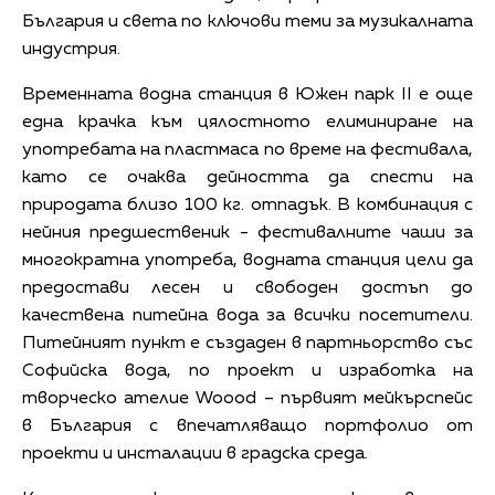
България и света по ключови теми за музикалната
индустрия.
Временната водна станция в Южен парк II е още
една крачка към цялостното елиминиране на
употребата на пластмаса по време на фестивала,
като се очаква дейността да спести на
природата близо 100 кг. отпадък. В комбинация с
нейния предшественик - фестивалните чаши за
многократна употреба, водната станция цели да
предостави лесен и свободен достъп до
качествена питейна вода за всички посетители.
Питейният пункт е създаден в партньорство със
Софийска вода, по проект и изработка на
творческо ателие Woood – първият мейкърспейс
в България с впечатляващо портфолио от
проекти и инсталации в градска среда.