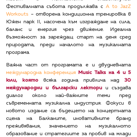
Фестивалната събота продължава с
A to JazZ
Workouts
– отворена кондиционна тренировка в
Южен парк II, насочена към изграждане на сила,
баланс и енергия чрез движение. Идеална
възможност за зареждащ старт на деня сред
природата, преди началото на музикалната
програма.
Важна част от програмата е и двудневната
международна конференция
Music Talks
на 4 и 5
юли, която
всяка година привлича над
30
международни и български лектори
и създава
диалог около най-важните теми пред
съвременната музикална индустрия. Фокуси в
новото издание са бъдещето на концертната
сцена на Балканите, иновативните бранд
преживявания, значението на музикалното
образование и стратегиите за пробив на млади