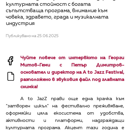
културната стойност с богата
съпътстваща програма, внимание към
човека, здравето, града и музикалната
индустрия
Публикувано на 25.06.2025
Чуйте повече от интервюто на Георги
Митов-Геми с Петър Димитров-
основател и директор на A to Jazz Festival,
разположено в звуковия файл под главната
снимка!
A to JazZ прави още една крачка към
“затворен цикъл” на фестивално преживяване,
оформяйки цяла екосистема от удобства,
активности и платформи, надграждащи
културната програма. Акцент тази година е