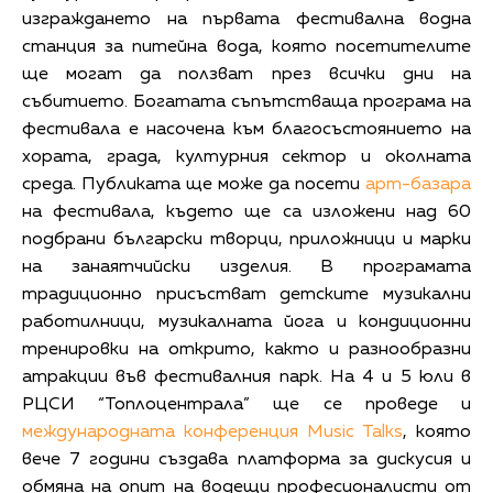
изграждането на първата фестивална водна
станция за питейна вода, която посетителите
ще могат да ползват през всички дни на
събитието. Богатата съпътстваща програма на
фестивала е насочена към благосъстоянието на
хората, града, културния сектор и околната
среда. Публиката ще може да посети
арт-базара
на фестивала, където ще са изложени над 60
подбрани български творци, приложници и марки
на занаятчийски изделия. В програмата
традиционно присъстват детските музикални
работилници, музикалната йога и кондиционни
тренировки на открито, както и разнообразни
атракции във фестивалния парк. На 4 и 5 юли в
РЦСИ “Топлоцентрала” ще се проведе и
международната конференция Music Talks
, която
вече 7 години създава платформа за дискусия и
обмяна на опит на водещи професионалисти от