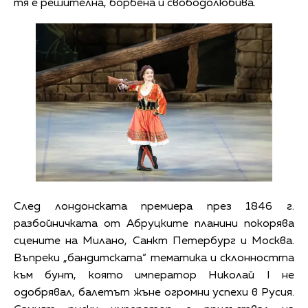
тя е решителна, борбена и свободолюбива.
След лондонската премиера през 1846 г.
разбойничката от Абруцките планини покорява
сцените на Милано, Санкт Петербург и Москва.
Въпреки „бандитската“ тематика и склонността
към бунт, която император Николай I не
одобрявал, балетът жъне огромни успехи в Русия.