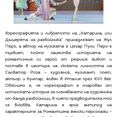
Хореографията и либретото на „Катарина, или
Дъщерята на разбойника“ принадлежат на Жул
Перо, а автор на музиката е Цезар Пуни. Перо е
първият, който заимства историята на
романтичния си герой от реалния живот и
поставя в центъра на сюжета личността на
Салватор Роза – художник, музикант, поет,
актьор и бунтар, живял в Италия през XVII век.
Обяснимо е, че хореографът е очарован от
истинската история за пленяването на художника
от банда разбойници, в чиято предводителка той
се влюбва. Катарина е ярък антипод на
характерните за Романтизма женски персонажи –