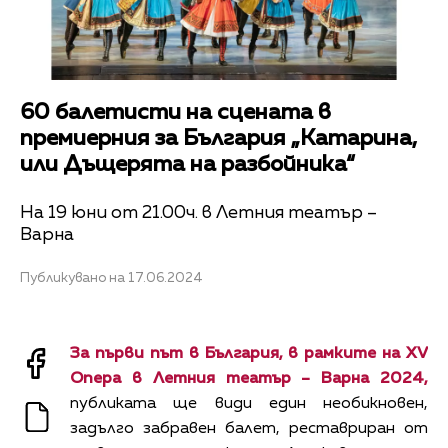
60 балетисти на сцената в
премиерния за България „Катарина,
или Дъщерята на разбойника“
На 19 юни от 21.00ч. в Летния театър –
Варна
Публикувано на 17.06.2024
За първи път в България, в рамките на XV
Опера в Летния театър – Варна 2024,
публиката ще види един необикновен,
задълго забравен балет, реставриран от