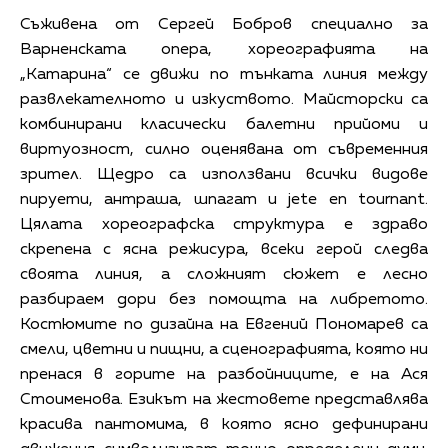
Съживена от Сергей Бобров специално за
Варненската опера, хореографията на
„Катарина“ се движи по тънката линия между
развлекателното и изкуството. Майсторски са
комбинирани класически балетни прийоми и
виртуозност, силно оценявана от съвременния
зрител. Щедро са използвани всички видове
пируети, антраша, шпагат и jete en tournant.
Цялата хореографска структура е здраво
скрепена с ясна режисура, всеки герой следва
своята линия, а сложният сюжет е лесно
разбираем дори без помощта на либретото.
Костюмите по дизайна на Евгений Пономарев са
смели, цветни и пищни, а сценографията, която ни
пренася в горите на разбойниците, е на Ася
Стоименова. Езикът на жестовете представлява
красива пантомима, в която ясно дефинирани