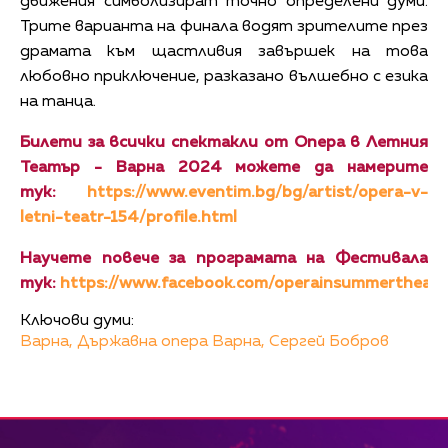
движения символизират точно определени думи.
Трите варианта на финала водят зрителите през
драмата към щастливия завършек на това
любовно приключение, разказано вълшебно с езика
на танца.
Билети за всички спектакли от Опера в Летния
Театър - Варна 2024 можете да намерите
тук:
https://www.eventim.bg/bg/artist/opera-v-
letni-teatr-154/profile.html
Научете повече за програмата на Фестивала
тук:
https://www.facebook.com/operainsummertheatr
Ключови думи:
Варна,
Държавна опера Варна,
Сергей Бобров