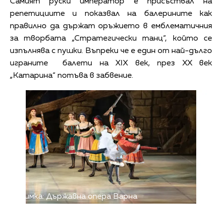
Самият руски император е присъствал на
репетициите и показвал на балерините как
правилно да държат оръжието в емблематичния
за творбата „Стратегически танц“, който се
изпълнява с пушки. Въпреки че е един от най-дълго
играните балети на XIX век, през XX век
„Катарина“ потъва в забвение.
Снимка: Държавна опера Варна