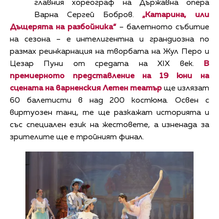
главния хореограф на Държавна опера
Варна Сергей Бобров.
„Катарина, или
Дъщерята на разбойника“
– балетното събитие
на сезона – е интелигентна и грандиозна по
размах реинкарнация на творбата на Жул Перо и
Цезар Пуни от средата на XIX век.
В
премиерното представление на 19 юни на
сцената на варненския Летен театър
ще излязат
60 балетисти в над 200 костюма. Освен с
виртуозен танц, те ще разкажат историята и
със специален език на жестовете, а изненада за
зрителите ще е тройният финал.